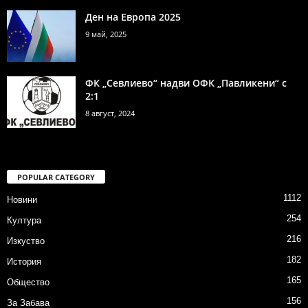
Ден на Европа 2025
9 май, 2025
ФК „Севлиево“ надви ОФК „Павликени“ с
2:1
8 август, 2024
POPULAR CATEGORY
1112
Новини
254
Култура
216
Изкуство
182
История
165
Общество
156
За Забава