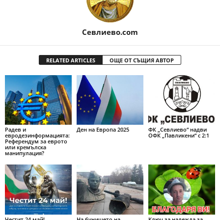
Севлиево.com
RELATED ARTICLES
ОЩЕ ОТ СЪЩИЯ АВТОР
Радев и
Ден на Европа 2025
ФК „Севлиево“ надви
евродезинформацията:
ОФК „Павликени“ с 2:1
Референдум за еврото
или кремълска
манипулация?
Честит 24 май!
На бунището на
Ключ за надежда за