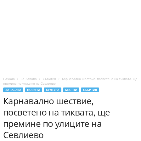
Начало
За Забава
Събития
Карнавално шествие, посветено на тиквата, ще
премине по улиците на Севлиево
ЗА ЗАБАВА
НОВИНИ
КУЛТУРА
МЕСТНИ
СЪБИТИЯ
Карнавално шествие,
посветено на тиквата, ще
премине по улиците на
Севлиево