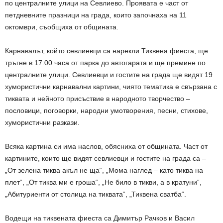
по централните улици на Севлиево. Проявата е част от
петдневните празници на града, които започнаха на 11
октомври, съобщиха от общината.
Карнавалът, който севлиевци са нарекли Тиквена фиеста, ще
тръгне в 17:00 часа от парка до автогарата и ще премине по
централните улици. Севлиевци и гостите на града ще видят 19
хумористични карнавални картини, чиято тематика е свързана с
тиквата и нейното присъствие в народното творчество –
пословици, поговорки, народни умотворения, песни, стихове,
хумористични разкази.
Всяка картина си има наслов, обясниха от общината. Част от
картините, които ще видят севлиевци и гостите на града са –
„От зелена тиква акъл не ща“, „Мома наглед – като тиква на
плет“, „От тиква ми е гроша“, „Не било в тикви, а в кратуни“,
„Абитуриенти от столица на тиквата“, „Тиквена сватба“.
Водещи на тиквената фиеста са Димитър Рачков и Васил