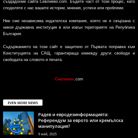
създадохме сайта Севлиево.com. Бъдете част от този процес, като
споделяте с нас вашите истории, мнения, успехи или проблеми.
Ние сме независима издателска компания, която не е свързана с
никоя държавна институция в или извън териториятя на Република
България.
Съдържанието на този сайт е защитено от Първата поправка към
Конституцията на САЩ, гарантираща измежду други свободи и
свободата на словото и печата.
Севлиево
.com
EVEN MORE NEWS
Радев и евродезинформацията:
Референдум за еврото или кремълска
манипулация?
9 май, 2025