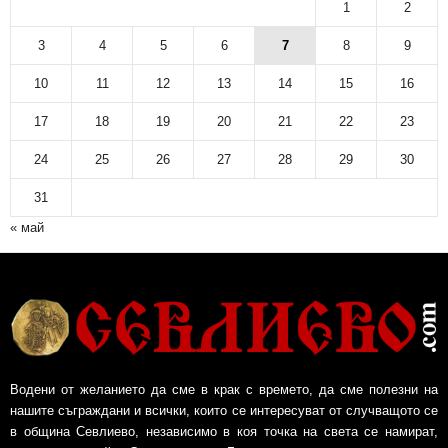
1
2
3
4
5
6
7
8
9
10
11
12
13
14
15
16
17
18
19
20
21
22
23
24
25
26
27
28
29
30
31
« май
Водени от желанието да сме в крак с времето, да сме полезни на
нашите съграждани и всички, които се интересуват от случващото се
в община Севлиево, независимо в коя точка на света се намират,