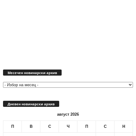
Месечен
новинарски
Месечен новинарски архив
архив
Дневен новинарски архив
август 2026
П
В
С
Ч
П
С
Н