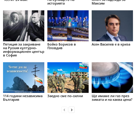
историята
Максим
Петиция за закриване
Бойко Борисов в
Асен Василев е в криза
на Руския културно-
Пловдив
информационен център
в София
114 години независима
Заедно сме по-силни
Ще имаме ли газ през
България
зимата и на каква цена?