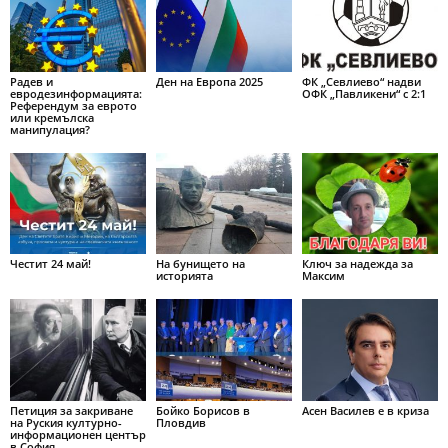
Радев и
Ден на Европа 2025
ФК „Севлиево“ надви
евродезинформацията:
ОФК „Павликени“ с 2:1
Референдум за еврото
или кремълска
манипулация?
Честит 24 май!
На бунището на
Ключ за надежда за
историята
Максим
Петиция за закриване
Бойко Борисов в
Асен Василев е в криза
на Руския културно-
Пловдив
информационен център
в София