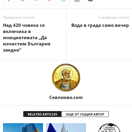
Предишна статия
Следваща статия
Над 420 човека се
Вода в града само вечер
включиха в
инициативата „Да
изчистим България
заедно”
Севлиево.com
RELATED ARTICLES
ОЩЕ ОТ СЪЩИЯ АВТОР