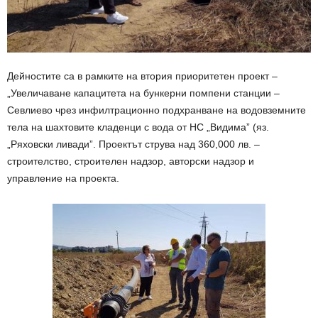
Дейностите са в рамките на втория приоритетен проект –
„Увеличаване капацитета на бункерни помпени станции –
Севлиево чрез инфилтрационно подхранване на водовземните
тела на шахтовите кладенци с вода от НС „Видима” (яз.
„Ряховски ливади”. Проектът струва над 360,000 лв. –
строителство, строителен надзор, авторски надзор и
управле
ние на проекта.