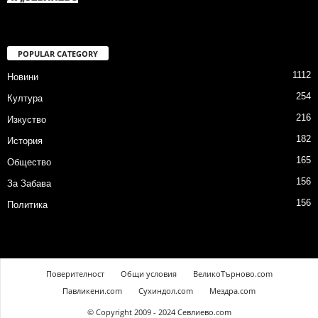
POPULAR CATEGORY
1112
Новини
254
Култура
216
Изкуство
182
История
165
Общество
156
За Забава
156
Политика
Поверителност
Общи условия
ВеликоТърново.com
Павликени.com
Сухиндол.com
Мездра.com
© Copyright 2009 - 2024 Севлиево.com