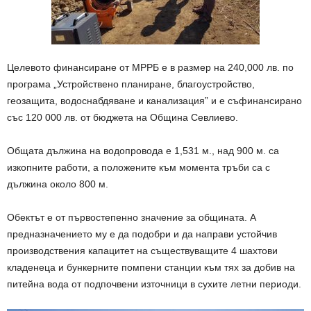
Целевото финансиране от МРРБ е в размер на 240,000 лв. по
програма „Устройствено планиране, благоустройство,
геозащита, водоснабдяване и канализация” и е съфинансирано
със 120 000 лв. от бюджета на Община Севлиево.
Общата дължина на водопровода е 1,531 м., над 900 м. са
изкопните работи, а положените към момента тръби са с
дължина около 800 м.
Обектът е от първостепенно значение за общината. А
предназначението му е да подобри и да направи устойчив
производствения капацитет на съществуващите 4 шахтови
кладенеца и бункерните помпени станции към тях за добив на
питейна вода от подпочвени източници в сухите летни периоди.