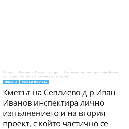
Начало
Новини
Инфраструктура
Кметът на Севлиево д-р Иван Иванов
инспектира лично изпълнението и на втория...
НОВИНИ
ИНФРАСТРУКТУРА
Кметът на Севлиево д-р Иван
Иванов инспектира лично
изпълнението и на втория
проект, с който частично се