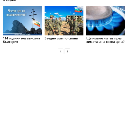
114 години независима
Заедно сме по-силни
Ще имаме ли газ през
България
зимата и на каква цена?