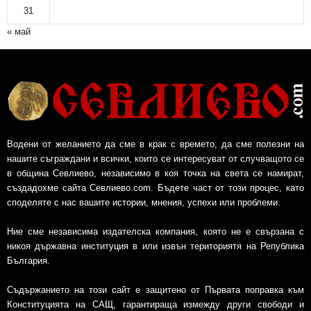
31
« май
Водени от желанието да сме в крак с времето, да сме полезни на
нашите съграждани и всички, които се интересуват от случващото се
в община Севлиево, независимо в коя точка на света се намират,
създадохме сайта Севлиево.com. Бъдете част от този процес, като
споделяте с нас вашите истории, мнения, успехи или проблеми.
Ние сме независима издателска компания, която не е свързана с
никоя държавна институция в или извън териториятя на Република
България.
Съдържанието на този сайт е защитено от Първата поправка към
Конституцията на САЩ, гарантираща измежду други свободи и