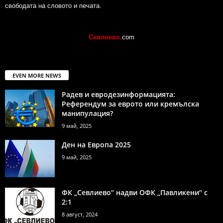
свободата на словото и печата.
Севлиево
.com
EVEN MORE NEWS
Радев и евродезинформацията:
Референдум за еврото или кремълска
манипулация?
9 май, 2025
Ден на Европа 2025
9 май, 2025
ФК „Севлиево“ надви ОФК „Павликени“ с
2:1
8 август, 2024