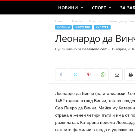
НОВИНИ
СПОРТ
ЗА ЗА
Начало
Новини
Изкуство
Леонардо да Винч
НОВИНИ
ИЗКУСТВО
КУЛТУРА
Леонардо да Винч
Публикувано от
Севлиево.com
-
15 април, 2016
Леонардо да Винчи (на италиански:
Leo
1452 година в град Винчи, тогава влад
Сер Пиеро да Винчи. Майка му Катерин
страна е женен четири пъти и има от п
раздялата с Катерина приема Леонардо 
важните фамилии в града и упражнява 