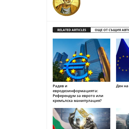
RELATED ARTICLES
ОЩЕ ОТ СЪЩИЯ АВТ
Радев и
Ден на
евродезинформацията:
Референдум за еврото или
кремълска манипулация?