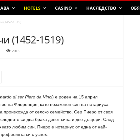
БАВА
HOTELS
CASINO
НАСЛЕДСТВО
ОБЯ
и (1452-1519)
и (1452-1519)
2015
nardo di ser Piero da Vinci
) е роден на 15 април
ение на Флоренция, като незаконен син на нотариуса
а произхожда от селско семейство. Сер Пиеро от своя
оследните си два брака девет сина и две дъщери. След
като любим син. Пиеро е нотариус от една от най-
професията си с успех.