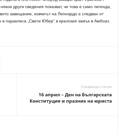
някои други сведения показват, че това е само легенда,
вото завещание, ковчегът на Леонардо е следван от
н в параклиса „Свети Юбер“ в кралския замък в Амбоаз.
Следваща статия
16 април – Ден на Българската
Конституция и празник на юриста