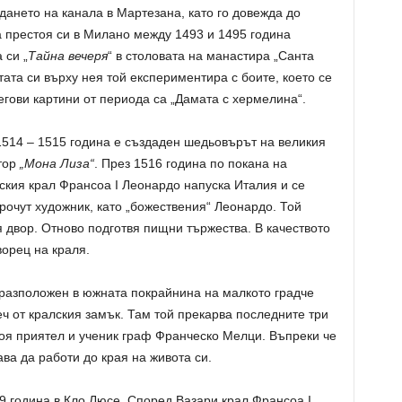
ането на канала в Мартезана, като го довежда до
 престоя си в Милано между 1493 и 1495 година
 си „
Тайна вечеря
“ в столовата на манастира „Санта
ата си върху нея той експериментира с боите, което се
егови картини от периода са „Дамата с хермелина“.
514 – 1515 година е създаден шедьовърът на великия
тор
„Мона Лиза“
. През 1516 година по покана на
кия крал Франсоа I Леонардо напуска Италия и се
рочут художник, като „божествения“ Леонардо. Той
я двор. Отново подготвя пищни тържества. В качеството
ворец на краля.
разположен в южната покрайнина на малкото градче
ч от кралския замък. Там той прекарва последните три
воя приятел и ученик граф Франческо Мелци. Въпреки че
ва да работи до края на живота си.
9 година в Кло Люсе. Според Вазари крал Франсоа I