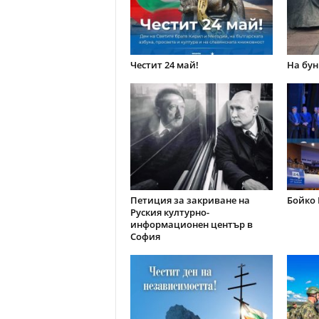
Честит 24 май!
На бун
Петиция за закриване на
Бойко 
Руския културно-
информационен център в
София