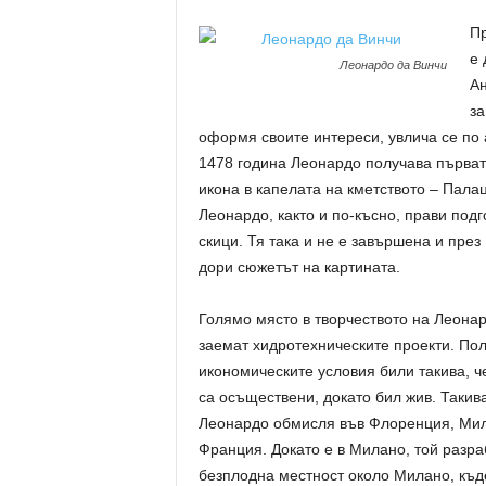
Пр
е 
Леонардо да Винчи
Ан
за
оформя своите интереси, увлича се по 
1478 година Леонардо получава първат
икона в капелата на кметството – Пала
Леонардо, както и по-късно, прави под
скици. Тя така и не е завършена и през
дори сюжетът на картината.
Голямо място в творчеството на Леона
заемат хидротехническите проекти. Пол
икономическите условия били такива, ч
са осъществени, докато бил жив. Такив
Леонардо обмисля във Флоренция, Мила
Франция. Докато е в Милано, той разр
безплодна местност около Милано, къд