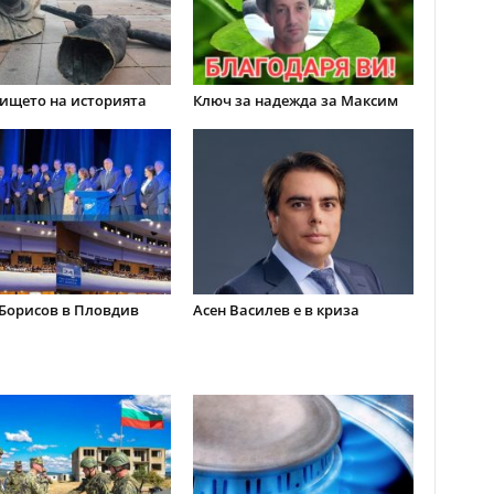
ището на историята
Ключ за надежда за Максим
Борисов в Пловдив
Асен Василев е в криза