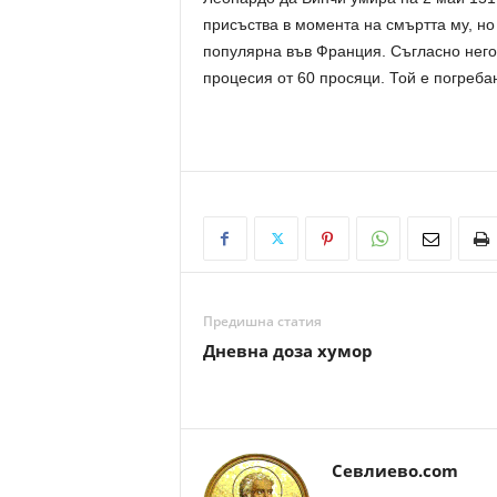
присъства в момента на смъртта му, но 
популярна във Франция. Съгласно него
процесия от 60 просяци. Той е погреба
Предишна статия
Дневна доза хумор
Севлиево.com