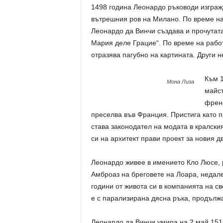
1498 година Леонардо ръководи изгражд
вътрешния ров на Милано. По време на
Леонардо да Винчи създава и прочутата
Мария деле Грацие“. По време на работ
отразява пагубно на картината. Други н
Към 1
Мона Лиза
майс
френс
преселва във Франция. Пристига като п
става законодател на модата в кралски
си на архитект прави проект за новия д
Леонардо живее в имението Кло Люсе, 
Амброаз на бреговете на Лоара, недале
години от живота си в компанията на с
е с парализирана дясна ръка, продължа
Леонардо да Винчи умира на 2 май 151