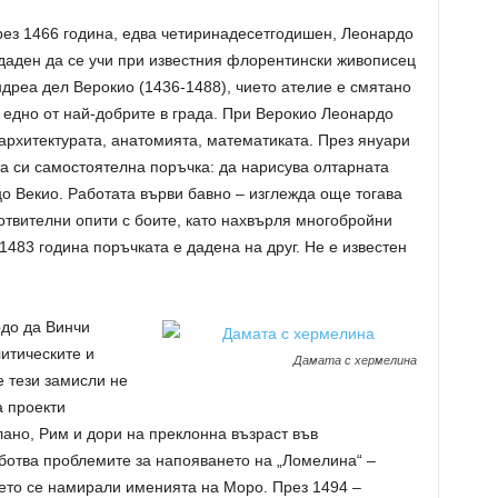
ез 1466 година, едва четиринадесетгодишен, Леонардо
даден да се учи при известния флорентински живописец
дреа дел Верокио (1436-1488), чието ателие е смятано
 едно от най-добрите в града. При Верокио Леонардо
архитектурата, анатомията, математиката. През януари
а си самостоятелна поръчка: да нарисува олтарната
цо Векио. Работата върви бавно – изглежда още тогава
готвителни опити с боите, като нахвърля многобройни
 1483 година поръчката е дадена на друг. Не е известен
рдо да Винчи
итическите и
Дамата с хермелина
е тези замисли не
а проекти
но, Рим и дори на преклонна възраст във
аботва проблемите за напояването на „Ломелина“ –
ето се намирали именията на Моро. През 1494 –