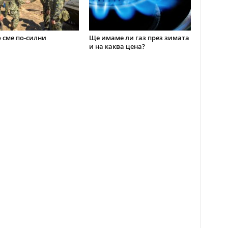
 сме по-силни
Ще имаме ли газ през зимата
и на каква цена?