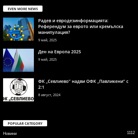
EVEN MORE NEWS
Радев и евродезинформацията:
Референдум за еврото или кремълска
манипулация?
9 май, 2025
Ден на Европа 2025
9 май, 2025
ФК „Севлиево“ надви ОФК „Павликени“ с
2:1
8 август, 2024
POPULAR CATEGORY
1112
Новини