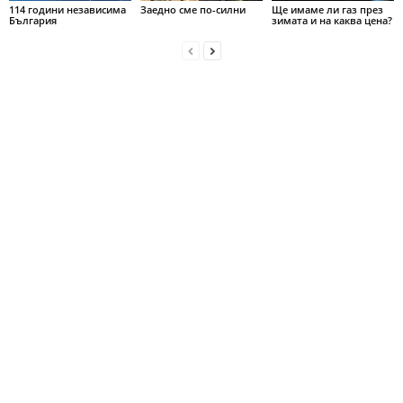
114 години независима
Заедно сме по-силни
Ще имаме ли газ през
България
зимата и на каква цена?