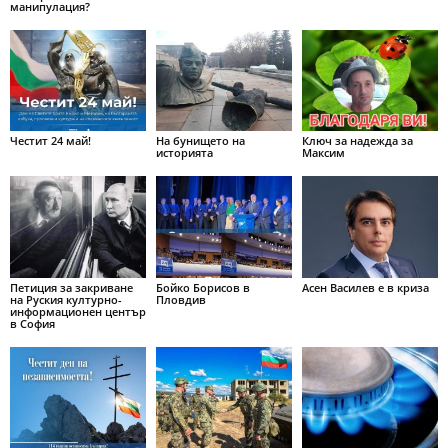
манипулация?
Честит 24 май!
На бунището на
Ключ за надежда за
историята
Максим
Петиция за закриване
Бойко Борисов в
Асен Василев е в криза
на Руския културно-
Пловдив
информационен център
в София