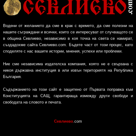
Водени от желанието да сме в крак с времето, да сме полезни на
нашите съграждани и всички, които се интересуват от случващото се
в община Севлиево, независимо в коя точка на света се намират,
създадохме сайта Севлиево.com. Бъдете част от този процес, като
споделяте с нас вашите истории, мнения, успехи или проблеми.
Ние сме независима издателска компания, която не е свързана с
никоя държавна институция в или извън териториятя на Република
България.
Съдържанието на този сайт е защитено от Първата поправка към
Конституцията на САЩ, гарантираща измежду други свободи и
свободата на словото и печата.
Севлиево
.com