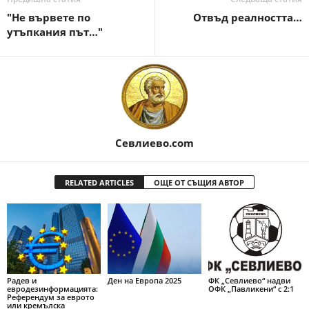
"Не вървете по
Отвъд реалността…
утъпкания път…"
Севлиево.com
RELATED ARTICLES
ОЩЕ ОТ СЪЩИЯ АВТОР
Радев и
Ден на Европа 2025
ФК „Севлиево“ надви
евродезинформацията:
ОФК „Павликени“ с 2:1
Референдум за еврото
или кремълска