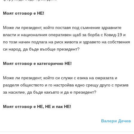
Моят отговор е НЕ!
Може ли президент, който поставя под съмнение здравните
власти и националния оперативен щаб за борба с Ковид-19 и
по този начин подлага на риск живота и здравето на собствения
си народ, да бъде въобще президент?
Моят отговор е категорично НЕ!
Може ли президент, който си служи с езика на омразата и
разделя обществото и го настройва едно срещу друго с призив
за насилие, да бъде какъвто и да е президент?
Моят отговор е НЕ, НЕ и пак НЕ!
Валери Дечев