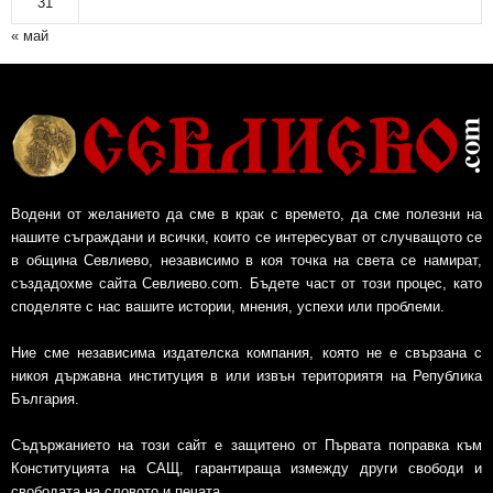
31
« май
Водени от желанието да сме в крак с времето, да сме полезни на
нашите съграждани и всички, които се интересуват от случващото се
в община Севлиево, независимо в коя точка на света се намират,
създадохме сайта Севлиево.com. Бъдете част от този процес, като
споделяте с нас вашите истории, мнения, успехи или проблеми.
Ние сме независима издателска компания, която не е свързана с
никоя държавна институция в или извън териториятя на Република
България.
Съдържанието на този сайт е защитено от Първата поправка към
Конституцията на САЩ, гарантираща измежду други свободи и
свободата на словото и печата.