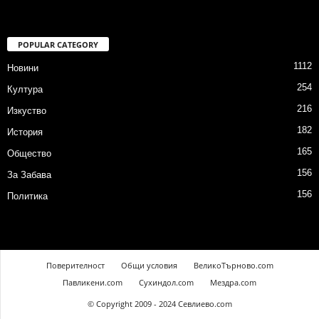
POPULAR CATEGORY
1112
Новини
254
Култура
216
Изкуство
182
История
165
Общество
156
За Забава
156
Политика
Поверителност
Общи условия
ВеликоТърново.com
Павликени.com
Сухиндол.com
Мездра.com
© Copyright 2009 - 2024 Севлиево.com