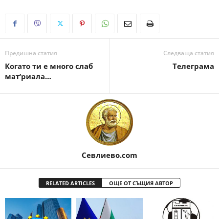
Предишна статия
Следваща статия
Когато ти е много слаб
Телеграма
мат’риала…
Севлиево.com
RELATED ARTICLES
ОЩЕ ОТ СЪЩИЯ АВТОР