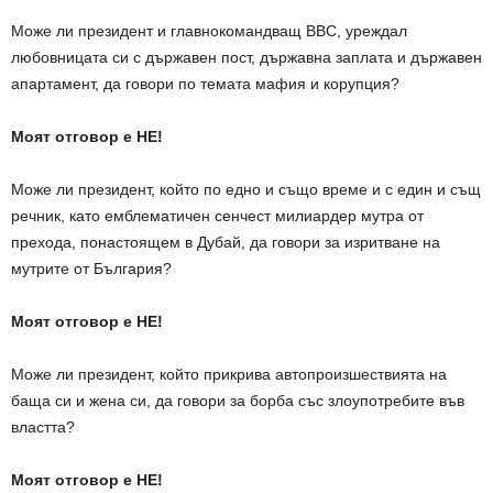
Може ли президент и главнокомандващ ВВС, уреждал
любовницата си с държавен пост, държавна заплата и държавен
апартамент, да говори по темата мафия и корупция?
Моят отговор е НЕ!
Може ли президент, който по едно и също време и с един и същ
речник, като емблематичен сенчест милиардер мутра от
прехода, понастоящем в Дубай, да говори за изритване на
мутрите от България?
Моят отговор е НЕ!
Може ли президент, който прикрива автопроизшествията на
баща си и жена си, да говори за борба със злоупотребите във
властта?
Моят отговор е НЕ!