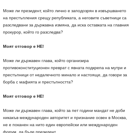
Може ли президент, който лично е заподозрян в извършването
на престъпления срещу републиката, а неговите съветници са
разследвани за държавна измяна, да иска оставката на главния
прокурор, който го разследва?
Моят отговор е НЕ!
Може ли държавен глава, който организира
противоконституционен преврат с явната подкрепа на мутри и
престъпници от недалечното минало и настояще, да говори за
борба с мафията и престъпността?
Моят отговор е НЕ!
Може ли държавен глава, който за пет години мандат не доби
никакъв международен авторитет и признание освен в Москва,
не е поканен на нито един европейски или международен
форум, да бъде президент.