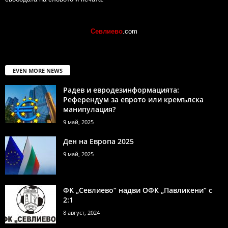
Севлиево
.com
EVEN MORE NEWS
Радев и евродезинформацията:
Референдум за еврото или кремълска
манипулация?
9 май, 2025
Ден на Европа 2025
9 май, 2025
ФК „Севлиево“ надви ОФК „Павликени“ с
2:1
8 август, 2024