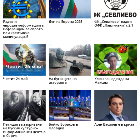
Радев и
Ден на Европа 2025
ФК „Севлиево“ надви
евродезинформацията:
ОФК „Павликени“ с 2:1
Референдум за еврото
или кремълска
манипулация?
Честит 24 май!
На бунището на
Ключ за надежда за
историята
Максим
Петиция за закриване
Бойко Борисов в
Асен Василев е в криза
на Руския културно-
Пловдив
информационен център
в София