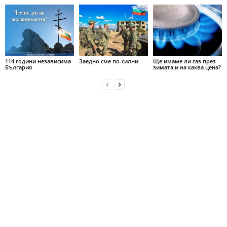
114 години независима
Заедно сме по-силни
Ще имаме ли газ през
България
зимата и на каква цена?