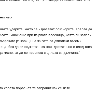
Кестнер
щате ударите, както се изразяват боксьорите. Трябва да
милате. Инак още при първата плесница, която ви залепи
ксьорските ръкавици на живота са дяволски големи,
ца, без да си подготвен за нея, достатъчно е след това
а кихне, за да се проснеш с цялата си дължина.“
о хората пораснат, те забравят как се лети.