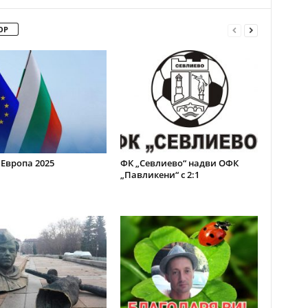
ОР
 Европа 2025
ФК „Севлиево“ надви ОФК
„Павликени“ с 2:1