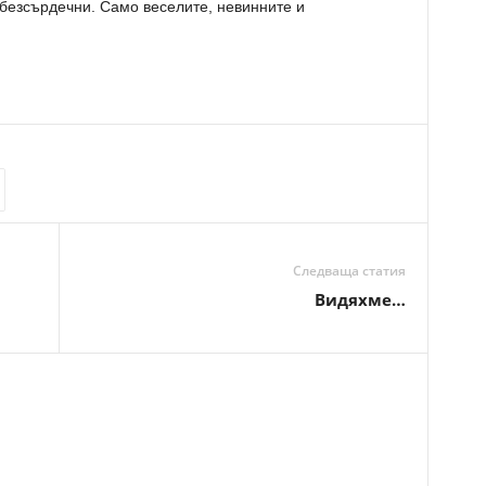
 безсърдечни. Само веселите, невинните и
Следваща статия
Видяхме…