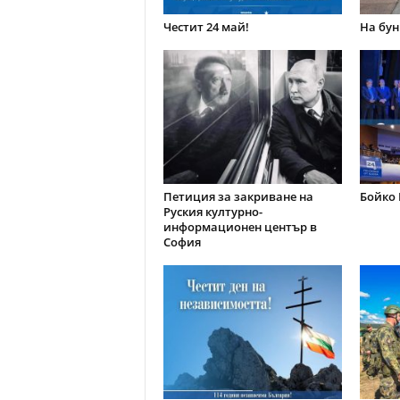
Честит 24 май!
На бун
Петиция за закриване на
Бойко 
Руския културно-
информационен център в
София