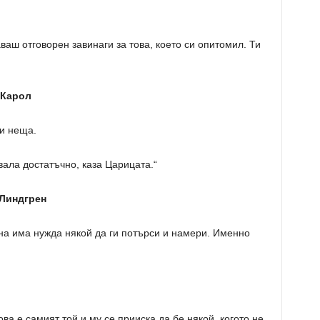
.
аваш отговорен завинаги за това, което си опитомил. Ти
 Карол
ни неща.
вала достатъчно, каза Царицата.“
 Линдгрен
на има нужда някой да ги потърси и намери. Именно
ова е самият той и му се прииска да бе някой, когото не