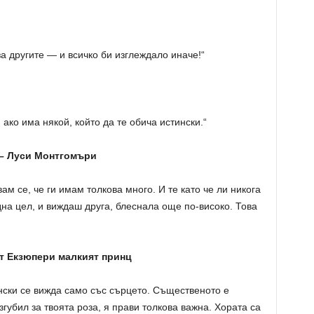
 другите — и всичко би изглеждало иначе!“
 ако има някой, който да те обича истински.“
 – Луси Монтгомъри
м се, че ги имам толкова много. И те като че ли никога
на цел, и виждаш друга, блеснала още по-високо. Това
нт Екзюпери малкият принц
ински се вижда само със сърцето. Същественото е
згубил за твоята роза, я прави толкова важна. Хората са