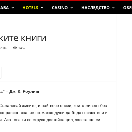
БАВА
HOTELS
CASINO
НАСЛЕДСТВО
ОБЯ
ките книги
 2016
1452
“ – Дж. К. Роулинг
ъжалявай живите, и най-вече онези, които живеят без
аправиш така, че по-малко души да бъдат осакатени и
 Ако това ти се струва достойна цел, засега ще си