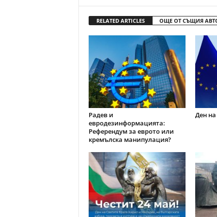
RELATED ARTICLES
ОЩЕ ОТ СЪЩИЯ АВТ
Радев и
Ден на
евродезинформацията:
Референдум за еврото или
кремълска манипулация?