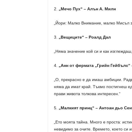
2.
„Мечо Пух“ – Алън А. Милн
„Йори: Малко Внимание, малко Мисъл за
3.
„Вещиците“ – Роалд Дал
„Няма значение кой си и как изглеждаш,
4.
„Анн от фермата „Грийн Гейбълс“
„О, прекрасно е да имаш амбиции. Радва
няма да имат край. Тъкмо постигнеш ед
прави живота толкова интересен.“
5.
„Малкият принц“ – Антоан дьо Се
„Ето моята тайна. Много е проста: ист
невидимо за очите. Времето, което си и