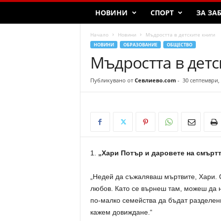
НОВИНИ
СПОРТ
ЗА ЗА
Начало
Новини
Мъдростта в детските книги
НОВИНИ
ОБРАЗОВАНИЕ
ОБЩЕСТВО
Мъдростта в детс
Публикувано от
Севлиево.com
-
30 септември,
1.
„Хари Потър и даровете на смъртта
„Недей да съжаляваш мъртвите, Хари. С
любов. Като се върнеш там, можеш да н
по-малко семейства да бъдат разделени.
кажем довиждане.“