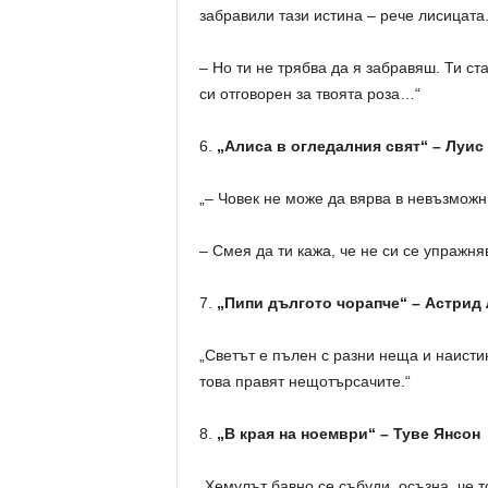
забравили тази истина – рече лисицата
– Но ти не трябва да я забравяш. Ти ст
си отговорен за твоята роза…“
6.
„Алиса в огледалния свят“ – Луис
„– Човек не може да вярва в невъзмож
– Смея да ти кажа, че не си се упражня
7.
„Пипи дългото чорапче“ – Астрид
„Светът е пълен с разни неща и наисти
това правят нещотърсачите.“
8.
„В края на ноември“ – Туве Янсон
„Хемулът бавно се събуди, осъзна, че т