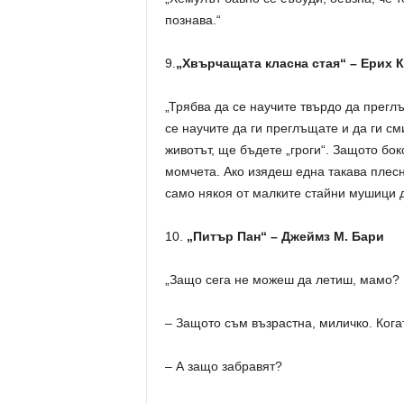
познава.“
9.
„Хвърчащата класна стая“ – Ерих 
„Трябва да се научите твърдо да преглъ
се научите да ги преглъщате и да ги с
животът, ще бъдете „гроги“. Защото бо
момчета. Ако изядеш една такава плесни
само някоя от малките стайни мушици д
10.
„Питър Пан“ – Джеймз М. Бари
„Защо сега не можеш да летиш, мамо?
– Защото съм възрастна, миличко. Когат
– А защо забравят?