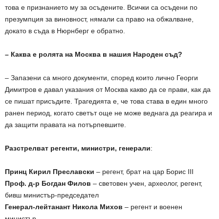
това е признанието му за осъдените. Всички са осъдени по
презумпция за виновност, нямали са право на обжалване,
докато в съда в Нюрнберг е обратно.
– Каква е ролята на Москва в нашия Народен съд?
– Запазени са много документи, според които лично Георги
Димитров е давал указания от Москва какво да се прави, как да
се пишат присъдите. Трагедията е, че това става в един много
ранен период, когато светът още не може веднага да реагира и
да защити правата на потърпевшите.
Разстрелват регенти, министри, генерали
:
Принц Кирил Преславски
– регент, брат на цар Борис III
Проф. д-р Богдан Филов
– световен учен, археолог, регент,
бивш министър-председател
Генерал-лейтанант Никола Михов
– регент и военен
министър