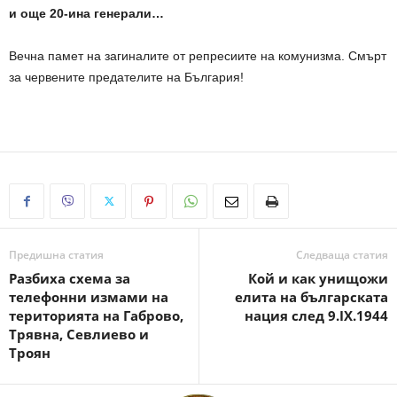
и още 20-ина генерали…
Вечна памет на загиналите от репресиите на комунизма. Смърт
за червените предателите на България!
Предишна статия
Следваща статия
Разбиха схема за
Кой и как унищожи
телефонни измами на
елита на българската
територията на Габрово,
нация след 9.IX.1944
Трявна, Севлиево и
Троян