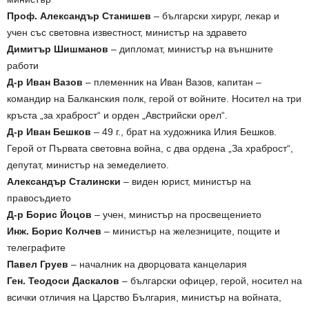
Проф. Александър Станишев
– български хирург, лекар и
учен със световна известност, министър на здравето
Димитър Шишманов
– дипломат, министър на външните
работи
Д-р Иван Вазов
– племенник на Иван Вазов, капитан –
командир на Балканския полк, герой от войните. Носител на три
кръста „за храброст“ и орден „Австрийски орел“.
Д-р Иван Бешков
– 49 г., брат на художника Илия Бешков.
Герой от Първата световна война, с два ордена „За храброст“,
депутат, министър на земеделието.
Александър Сталински
– виден юрист, министър на
правосъдието
Д-р Борис Йоцов
– учен, министър на просвещението
Инж. Борис Колчев
– министър на железниците, пощите и
телеграфите
Павел Груев
– началник на дворцовата канцелария
Ген. Теодоси Даскалов
– български офицер, герой, носител на
всички отличия на Царство България, министър на войната,