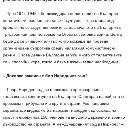
– През 1944-1945 г. бе ликвидиран целият елит на България –
политически, военен, стопански, културен. Това стана под
предлог, че се съдят виновните за въвличането на България в
Тристранния пакт по време на Втората световна война. Целта
беше да се унищожи елитът, който можеше да проведе
организирана съпротива срещу налагания комунистически
режим. С това деяние България загуби много от талантливите
си и способни хора, които й бяха изключително необходими.
– Доколко законен е бил Народният съд?
– Т.нар. Народен съд се провежда в противоречие с
тогавашната конституция на България. След края на войната се
провеждат трибунали и в другите страни. Ако направим
справка, ще видим, че българският народен съд осъжда на
смърт и екзекутира 150 членове на висшето държавно и военно
ръководство на страната. А международният съд в Нюрнберг –