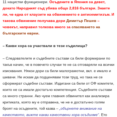
11 нацистки функционери.
Осъдените в Япония са девет,
докато Народният съд убива общо 2,816 българи. Знаете
ли, че една от клаузите на обвинението е антисемитизъм. И
такова обвинение получава дори
Димитър Пешев
–
човекът, направил толкова много за
спасяването на
българските евреи
.
– Какви хора са участвали в тези съдилища?
– Следователите и съдебните състави са били формирани по
такъв начин, че в повечето случаи те не са отговаряли на всички
изисквания. Някои дори са били малограмотни, вкл. е имало и
шивачи. Не искам да подценявам този труд, но така не се
сформират съдебни състави. Издигани са били от ОФ комитети,
които не са имали достатъчо компетенция. Съдебните състави
са много странни. Ако чуем главния обвинител как анализира
критиката, която му е отправена, че не е достатъчно голям
броят на осъдените, той казва –
„обърнете внимание на
качеството, вижте какви качествени хора осъдихме“
. Ето