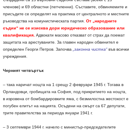
членове) и 69 областни (петчленни). Съставите, обвиняемите и
присъдите се определят на практика от централното и местните
ръководства на комунистическата партия.
От „народните
съдии“ не се изисква дори юридическо образование или
квалификация.
Адвокати масово отказват от страх да поемат
защитата на арестуваните. За главен народен обвинител е
определен Георги Петров. Започва
„законна чистка“
във всички
учреждения.
Черният четвъртък
– така наричат нощта на 1 срещу 2 февруари 1945 г. Тогава в
Орландовци, гробищата на София, под прикритието на нощта,
в изровена от бомбардировките яма, с безмилостна жестокост е
погубен елитът на нацията. Осъдени на смърт са 67 депутати,
трите правителства за периода януари 1941 г.
– 3 септември 1944 г. начело с министър-председателите