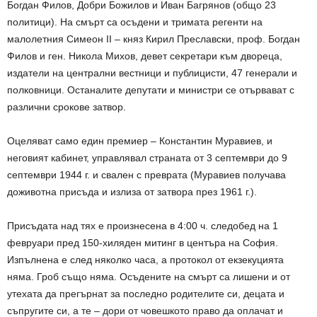
Богдан Филов, Добри Божилов и Иван Багрянов (общо 23
политици). На смърт са осъдени и тримата регенти на
малолетния Симеон II – княз Кирил Преславски, проф. Богдан
Филов и ген. Никола Михов, девет секретари към двореца,
издатели на централни вестници и публицисти, 47 генерали и
полковници. Останалите депутати и министри се отървават с
различни срокове затвор.
Оцеляват само един премиер – Константин Муравиев, и
неговият кабинет, управлявал страната от 3 септември до 9
септември 1944 г. и свален с преврата (Муравиев получава
доживотна присъда и излиза от затвора през 1961 г.).
Присъдата над тях е произнесена в 4:00 ч. следобед на 1
февруари пред 150-хиляден митинг в центъра на София.
Изпълнена е след няколко часа, а протокол от екзекуцията
няма. Гроб също няма. Осъдените на смърт са лишени и от
утехата да прегърнат за последно родителите си, децата и
съпругите си, а те – дори от човешкото право да оплачат и