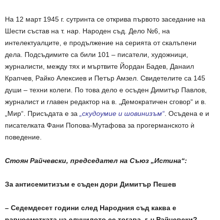
На 12 март 1945 г. сутринта се открива първото заседание на
Шести състав на т. нар. Народен съд. Дело №6, на
интелектуалците, е продължение на серията от скалъпени
дела. Подсъдимите са били 101 – писатели, художници,
журналисти, между тях и мъртвите Йордан Бадев, Данаил
Крапчев, Райко Алексиев и Петър Амзел. Свидетелите са 145
души – техни колеги. По това дело е осъден Димитър Павлов,
журналист и главен редактор на в. „Демократичен сговор“ и в.
„Мир“. Присъдата е за
„скудоумие и шовинизъм“
. Осъдена е и
писателката Фани Попова-Мутафова за прогерманското ѝ
поведение.
Стоян Райчевски, председател на Съюз „Истина“:
За антисемитизъм е съден дори Димитър Пешев
– Седемдесет години след Народния съд каква е
равносметката на случилото се тогава, г-н Райчевски?