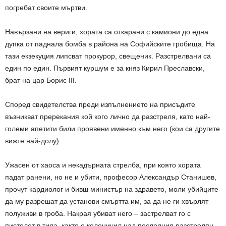
погребат своите мъртви.
Навързани на вериги, хората са откарани с камиони до една
дупка от паднала бомба в района на Софийските гробища. На
тази екзекуция липсват прокурор, свещеник. Разстрелвани са
един по един. Първият куршум е за княз Кирил Преславски,
брат на цар Борис III.
Според свидетелства преди изпълнението на присъдите
възникват пререкания кой кого лично да разстреля, като най-
големи апетити били проявени именно към него (кои са другите
вижте най-долу).
Ужасен от хаоса и некадърната стрелба, при която хората
падат ранени, но не и убити, професор Александър Станишев,
прочут кардиолог и бивш министър на здравето, моли убийците
да му разрешат да установи смъртта им, за да не ги хвърлят
полуживи в гроба. Накрая убиват него – застрелват го с
пистолет в тила, както е коленичил над последния разстрелян.