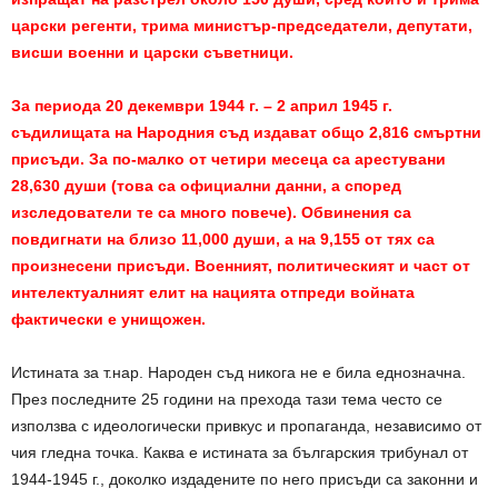
царски регенти, трима министър-председатели, депутати,
висши военни и царски съветници.
За периода 20 декември 1944 г. – 2 април 1945 г.
съдилищата на Народния съд издават общо 2,816 смъртни
присъди. За по-малко от четири месеца са арестувани
28,630 души (това са официални данни, а според
изследователи те са много повече). Обвинения са
повдигнати на близо 11,000 души, а на 9,155 от тях са
произнесени присъди. Военният, политическият и част от
интелектуалният елит на нацията отпреди войната
фактически е унищожен.
Истината за т.нар. Народен съд никога не е била еднозначна.
През последните 25 години на прехода тази тема често се
използва с идеологически привкус и пропаганда, независимо от
чия гледна точка. Каква е истината за българския трибунал от
1944-1945 г., доколко издадените по него присъди са законни и