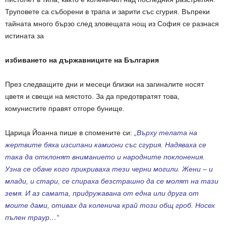
Труповете са съборени в трапа и зарити със сгурия. Въпреки
тайната много бързо след зловещата нощ из София се разнася
истината за
избиването на държавниците на България
През следващите дни и месеци близки на загиналите носят
цветя и свещи на мястото. За да предотвратят това,
комунистите правят отгоре бунище.
Царица Йоанна пише в спомените си:
„Върху телата на
жертвите бяха изсипани камиони със сгурия. Надяваха се
така да отклонят вниманието и народните поклонения.
Узна се обаче кого прикриваха тези черни могили. Жени – и
млади, и стари, се спираха безстрашно да се молят на тази
земя. И аз самата, придружавана от една или друга от
моите дами, отивах да коленича край този общ гроб. Носех
пълен траур…“