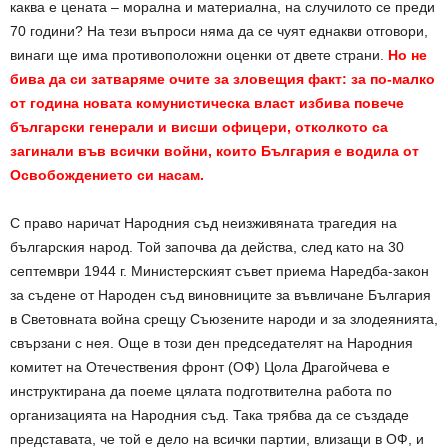
каква е цената – морална и материална, на случилото се преди
70 години? На тези въпроси няма да се чуят еднакви отговори,
винаги ще има противоположни оценки от двете страни.
Но не
бива да си затваряме очите за зловещия факт: за по-малко
от година новата комунистическа власт избива повече
български генерали и висши офицери, отколкото са
загинали във всички войни, които България е водила от
Освобождението си насам.
С право наричат Народния съд неизживяната трагедия на
българския народ. Той започва да действа, след като на 30
септември 1944 г. Министерският съвет приема Наредба-закон
за съдене от Народен съд виновниците за въвличане България
в Световната война срещу Съюзените народи и за злодеянията,
свързани с нея. Още в този ден председателят на Народния
комитет на Отечествения фронт (ОФ) Цола Драгойчева е
инструктирана да поеме цялата подготвителна работа по
организацията на Народния съд. Така трябва да се създаде
представата, че той е дело на всички партии, влизащи в ОФ, и