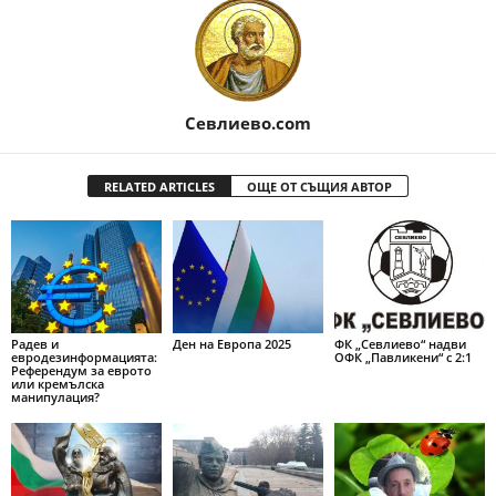
Севлиево.com
RELATED ARTICLES
ОЩЕ ОТ СЪЩИЯ АВТОР
Радев и
Ден на Европа 2025
ФК „Севлиево“ надви
евродезинформацията:
ОФК „Павликени“ с 2:1
Референдум за еврото
или кремълска
манипулация?