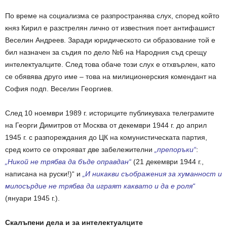
По време на социализма се разпространява слух, според който
княз Кирил е разстрелян лично от известния поет антифашист
Веселин Андреев. Заради юридическото си образование той е
бил назначен за съдия по дело №6 на Народния съд срещу
интелектуалците. След това обаче този слух е отхвърлен, като
се обявява друго име – това на милиционерския комендант на
София подп. Веселин Георгиев.
След 10 ноември 1989 г. историците публикуваха телеграмите
на Георги Димитров от Москва от декември 1944 г. до април
1945 г. с разпореждания до ЦК на комунистическата партия,
сред които се открояват две забележителни
„препоръки“
:
„Никой не трябва да бъде оправдан“
(21 декември 1944 г.,
написана на руски!)“ и
„И никакви съображения за хуманност и
милосърдие не трябва да играят каквато и да е роля“
(януари 1945 г.).
Скалъпени дела и за интелектуалците