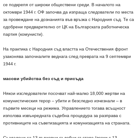
се подкрепя от широки обществени среди. В началото на
октомври 1944 г. ОФ започва да изпраща следователи по места
за провеждане на дознанията във връзка с Народния съд. Те са
одобрени предварително от ЦК на Българската работническа
партия (комунисти).
На практика с Народния съд властта на Отечествения фронт
узаконява започналите веднага след преврата на 9 септември
1944 г.
масови убийства без съд и присъдa
Някои изследователи посочват най-малко 18,000 жертви на
комунистическия терор – убити и безследно изчезнали – в
първите месеци на режима. Управлението тогава всъщност
използва извънредната съдебна процедура за разправа с
противниците на съветизацията и комунизацията на страната.
Създадени са 13 върховни съдебни състава (всеки с 13