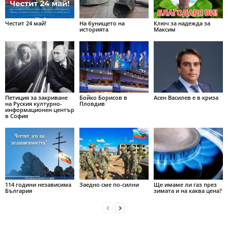
Честит 24 май!
На бунището на
Ключ за надежда за
историята
Максим
Петиция за закриване
Бойко Борисов в
Асен Василев е в криза
на Руския културно-
Пловдив
информационен център
в София
114 години независима
Заедно сме по-силни
Ще имаме ли газ през
България
зимата и на каква цена?