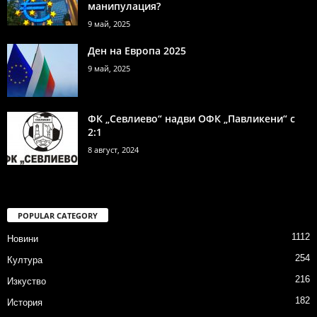
манипулация?
9 май, 2025
Ден на Европа 2025
9 май, 2025
ФК „Севлиево“ надви ОФК „Павликени“ с
2:1
8 август, 2024
POPULAR CATEGORY
1112
Новини
254
Култура
216
Изкуство
182
История