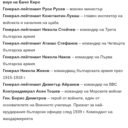
внук на Бачо Киро
Генерал-лейтенант Руси Русев
– военен министър
Генерал-лейтенант Константин Лукаш
– глaвен инспектор на
войската и началник на щаба
Генерал-лейтенант Никола Стойчев
– командир на Трета
българска армия
Генерал-лейтенант Атанас Стефанов
– командир на Четвърта
българска армия
Генерал-лейтенант Никола Наков
– командир на Първа
българска армия
Генерал Никола Жеков
– командващ българската армия през
1915-1918 г.
Генерал-лейтенант Димитър Айранов
– командир на ВВС
Контраадмирал Асен Тошев
– командир на Морските войски
Ген. Борис Димитров
– герой от войните, един от
основателите на Военното училище. Признат за най-
ерудирания български офицер след 1939 г. Комендант на
жандармерията