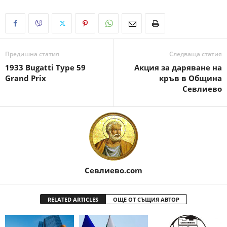
Предишна статия
Следваща статия
1933 Bugatti Type 59
Акция за даряване на
Grand Prix
кръв в Община
Севлиево
Севлиево.com
RELATED ARTICLES
ОЩЕ ОТ СЪЩИЯ АВТОР