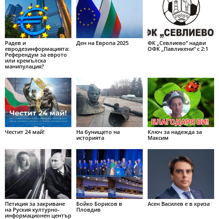
Радев и
Ден на Европа 2025
ФК „Севлиево“ надви
евродезинформацията:
ОФК „Павликени“ с 2:1
Референдум за еврото
или кремълска
манипулация?
Честит 24 май!
На бунището на
Ключ за надежда за
историята
Максим
Петиция за закриване
Бойко Борисов в
Асен Василев е в криза
на Руския културно-
Пловдив
информационен център