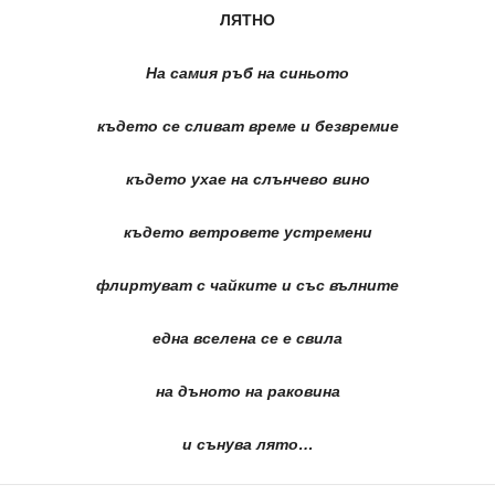
ЛЯТНО
На самия ръб на синьото
където се сливат време и безвремие
където ухае на слънчево вино
където ветровете устремени
флиртуват с чайките и със вълните
една вселена се е свила
на дъното на раковина
и сънува лято…