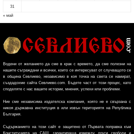
31
« май
Водени от желанието да сме в крак с времето, да сме полезни на
нашите съграждани и всички, които се интересуват от случващото се
в община Севлиево, независимо в коя точка на света се намират,
създадохме сайта Севлиево.com. Бъдете част от този процес, като
споделяте с нас вашите истории, мнения, успехи или проблеми.
Ние сме независима издателска компания, която не е свързана с
никоя държавна институция в или извън териториятя на Република
България.
Съдържанието на този сайт е защитено от Първата поправка към
Конституцията на САЩ, гарантираща измежду други свободи и