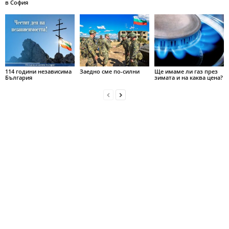
в София
114 години независима
Заедно сме по-силни
Ще имаме ли газ през
България
зимата и на каква цена?