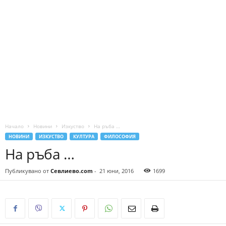
Начало
Новини
Изкуство
На ръба …
НОВИНИ
ИЗКУСТВО
КУЛТУРА
ФИЛОСОФИЯ
На ръба …
Публикувано от
Севлиево.com
-
21 юни, 2016
1699