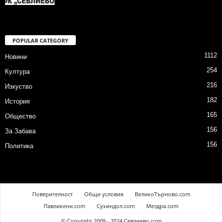
POPULAR CATEGORY
1112
Новини
254
Култура
216
Изкуство
182
История
165
Общество
156
За Забава
156
Политика
Поверителност
Общи условия
ВеликоТърново.com
Павликени.com
Сухиндол.com
Мездра.com
© Copyright 2009 - 2024 Севлиево.com