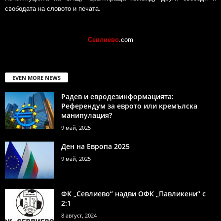
свободата на словото и печата.
Севлиево
.com
EVEN MORE NEWS
Радев и евродезинформацията:
Референдум за еврото или кремълска
манипулация?
9 май, 2025
Ден на Европа 2025
9 май, 2025
ФК „Севлиево“ надви ОФК „Павликени“ с
2:1
8 август, 2024