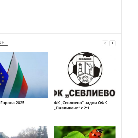
ОР
 Европа 2025
ФК „Севлиево“ надви ОФК
„Павликени“ с 2:1