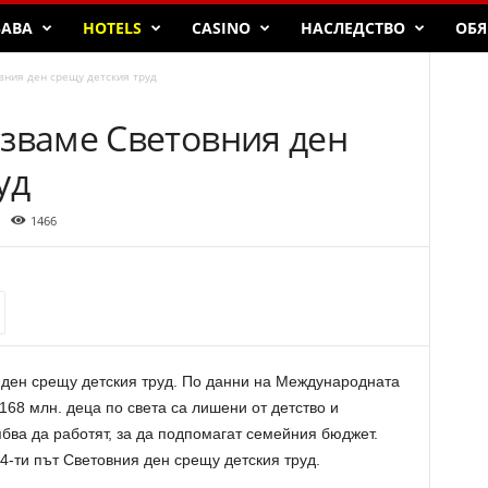
БАВА
HOTELS
CASINO
НАСЛЕДСТВО
ОБЯ
вния ден срещу детския труд
язваме Световния ден
уд
1466
 ден срещу детския труд. По данни на Международната
168 млн. деца по света са лишени от детство и
бва да работят, за да подпомагат семейния бюджет.
14-ти път Световния ден срещу детския труд.