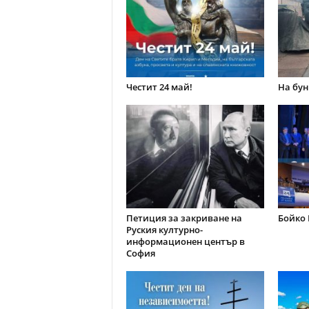
Честит 24 май!
На бун
Петиция за закриване на
Бойко 
Руския културно-
информационен център в
София