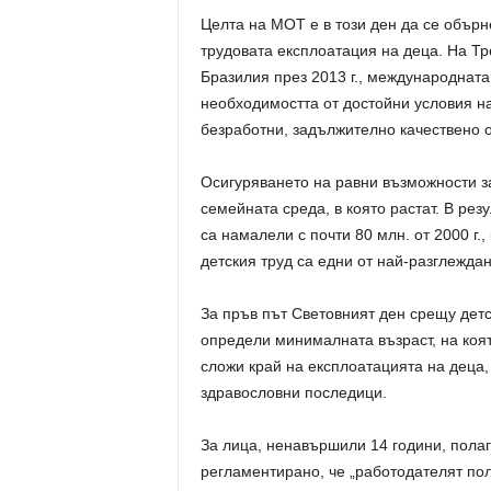
Целта на МОТ е в този ден да се обър
трудовата експлоатация на деца. На Т
Бразилия през 2013 г., международната
необходимостта от достойни условия на
безработни, задължително качествено о
Осигуряването на равни възможности за
семейната среда, в която растат. В рез
са намалели с почти 80 млн. от 2000 г.
детския труд са едни от най-разглеждан
За пръв път Световният ден срещу детс
определи минималната възраст, на коят
сложи край на експлоатацията на деца
здравословни последици.
За лица, ненавършили 14 години, полага
регламентирано, че „работодателят пол