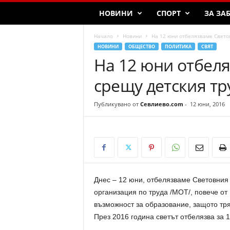
НОВИНИ
СПОРТ
ЗА ЗА
Начало
Новини
На 12 юни отбелязваме Свето
НОВИНИ
ОБЩЕСТВО
ПОЛИТИКА
СВЯТ
На 12 юни отбел
срещу детския тр
Публикувано от
Севлиево.com
-
12 юни, 2016
Днес – 12 юни, отбелязваме Световния
организация по труда /МОТ/, повече от 
възможност за образование, защото тря
През 2016 година светът отбелязва за 