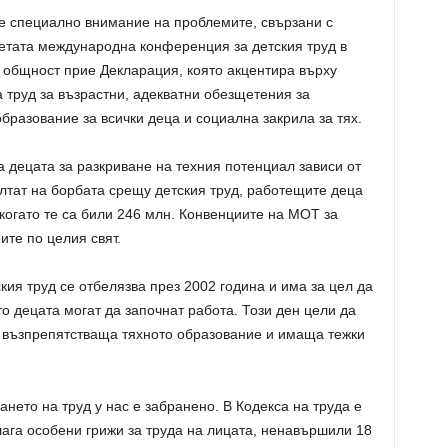
не специално внимание на проблемите, свързани с
ретата международна конференция за детския труд в
 общност прие Декларация, която акцентира върху
 труд за възрастни, адекватни обезщетения за
бразование за всички деца и социална закрила за тях.
 децата за разкриване на техния потенциал зависи от
ултат на борбата срещу детския труд, работещите деца
, когато те са били 246 млн. Конвенциите на МОТ за
ите по целия свят.
кия труд се отбелязва през 2002 година и има за цел да
о децата могат да започнат работа. Този ден цели да
, възпрепятстваща тяхното образование и имаща тежки
нето на труд у нас е забранено. В Кодекса на труда е
ага особени грижи за труда на лицата, ненавършили 18