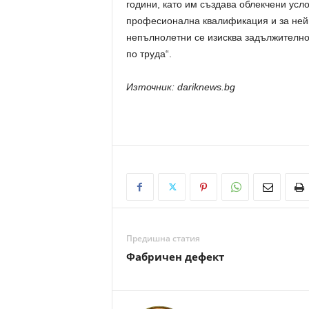
години, като им създава облекчени усл
професионална квалификация и за нейн
непълнолетни се изисква задължително
по труда“.
Източник: dariknews.bg
Предишна статия
Фабричен дефект