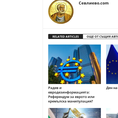
Севлиево.com
RELATED ARTICLES
ОЩЕ ОТ СЪЩИЯ АВТ
Радев и
Ден на
евродезинформацията:
Референдум за еврото или
кремълска манипулация?