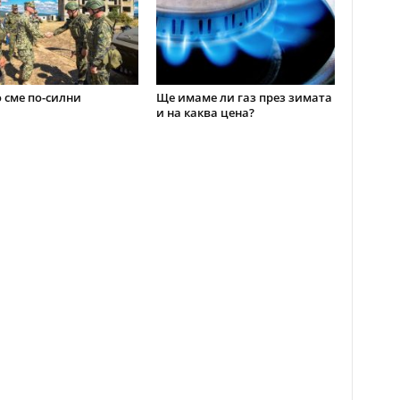
 сме по-силни
Ще имаме ли газ през зимата
и на каква цена?