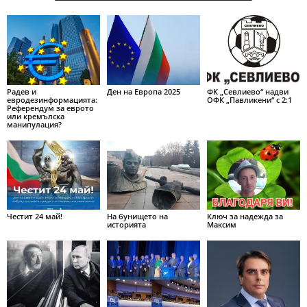
Радев и
Ден на Европа 2025
ФК „Севлиево“ надви
евродезинформацията:
ОФК „Павликени“ с 2:1
Референдум за еврото
или кремълска
манипулация?
Честит 24 май!
На бунището на
Ключ за надежда за
историята
Максим