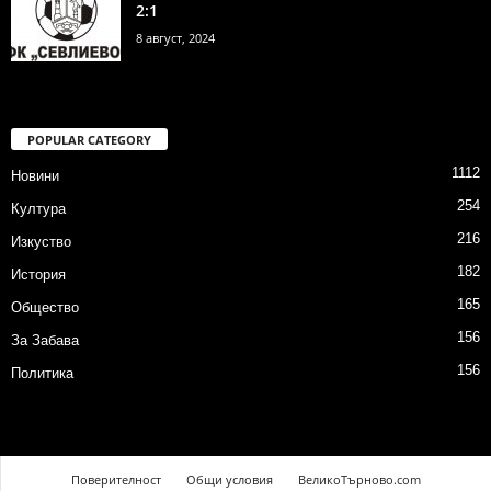
2:1
8 август, 2024
POPULAR CATEGORY
1112
Новини
254
Култура
216
Изкуство
182
История
165
Общество
156
За Забава
156
Политика
Поверителност
Общи условия
ВеликоТърново.com