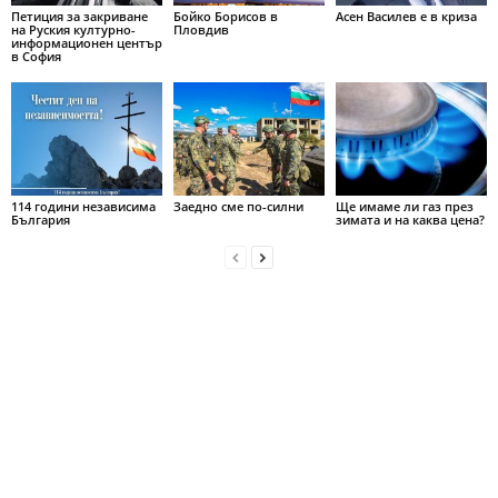
Петиция за закриване
Бойко Борисов в
Асен Василев е в криза
на Руския културно-
Пловдив
информационен център
в София
114 години независима
Заедно сме по-силни
Ще имаме ли газ през
България
зимата и на каква цена?