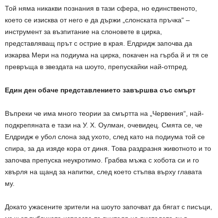
Той няма никакви познания в тази сфера, но единственото,
което се изисква от него е да държи „слонската пръчка“ –
инструмент за възпитание на слоновете в цирка,
представляващ прът с острие в края. Елдридж започва да
изкарва Мери на подиума на цирка, покачен на гърба й и тя се
превръща в звездата на шоуто, препускайки най-отпред.
Един ден обаче представлението завършва със смърт
Въпреки че има много теории за смъртта на „Червения“, най-
подкрепяната е тази на У. Х. Оулман, очевидец. Смята се, че
Елдридж е убол слона зад ухото, след като на подиума той се
спира, за да изяде кора от диня. Това раздразня животното и то
започва препуска неукротимо. Грабва мъжа с хобота си и го
хвърля на щанд за напитки, след което стъпва върху главата
му.
Докато ужасените зрители на шоуто започват да бягат с писъци,