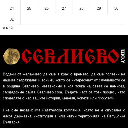
24
25
26
27
28
29
30
31
« май
Водени от желанието да сме в крак с времето, да сме полезни на
нашите съграждани и всички, които се интересуват от случващото се
в община Севлиево, независимо в коя точка на света се намират,
създадохме сайта Севлиево.com. Бъдете част от този процес, като
споделяте с нас вашите истории, мнения, успехи или проблеми.
Ние сме независима издателска компания, която не е свързана с
никоя държавна институция в или извън териториятя на Република
България.