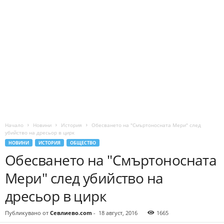
Начало
Новини
История
Обесването на "Смъртоносната Мери" след
убийство на дресьор в цирк
НОВИНИ
ИСТОРИЯ
ОБЩЕСТВО
Обесването на "Смъртоносната
Мери" след убийство на
дресьор в цирк
Публикувано от
Севлиево.com
-
18 август, 2016
1665