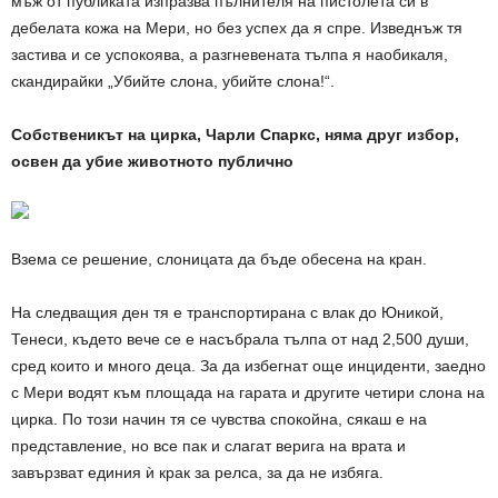
мъж от публиката изпразва пълнителя на пистолета си в
дебелата кожа на Мери, но без успех да я спре. Изведнъж тя
застива и се успокоява, а разгневената тълпа я наобикаля,
скандирайки „Убийте слона, убийте слона!“.
Собственикът на цирка, Чарли Спаркс, няма друг избор,
освен да убие животното публично
Взема се решение, слоницата да бъде обесена на кран.
На следващия ден тя е транспортирана с влак до Юникой,
Тенеси, където вече се е насъбрала тълпа от над 2,500 души,
сред които и много деца. За да избегнат още инциденти, заедно
с Мери водят към площада на гарата и другите четири слона на
цирка. По този начин тя се чувства спокойна, сякаш е на
представление, но все пак и слагат верига на врата и
завързват единия
ѝ
крак за релса, за да не избяга.