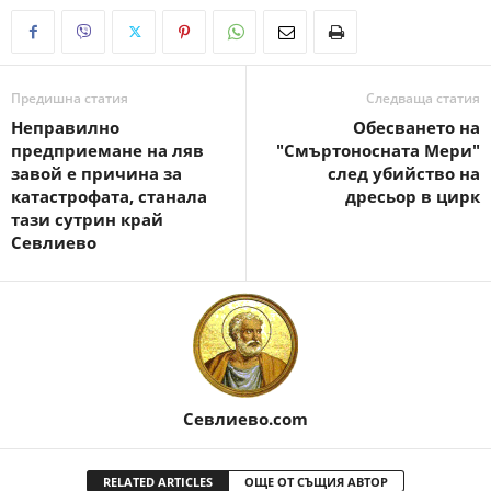
Предишна статия
Следваща статия
Неправилно
Обесването на
предприемане на ляв
"Смъртоносната Мери"
завой е причина за
след убийство на
катастрофата, станала
дресьор в цирк
тази сутрин край
Севлиево
Севлиево.com
RELATED ARTICLES
ОЩЕ ОТ СЪЩИЯ АВТОР