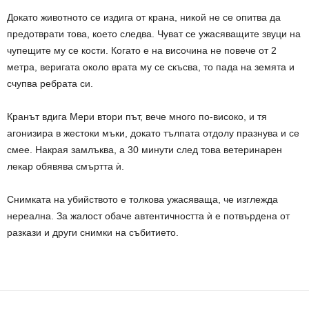
Докато животното се издига от крана, никой не се опитва да
предотврати това, което следва. Чуват се ужасяващите звуци на
чупещите му се кости. Когато е на височина не повече от 2
метра, веригата около врата му се скъсва, то пада на земята и
счупва ребрата си.
Кранът вдига Мери втори път, вече много по-високо, и тя
агонизира в жестоки мъки, докато тълпата отдолу празнува и се
смее. Накрая замлъква, а 30 минути след това ветеринарен
лекар обявява смъртта
ѝ
.
Снимката на убийството е толкова ужасяваща, че изглежда
нереална. За жалост обаче автентичността
ѝ
е потвърдена от
разкази и други снимки на събитието.