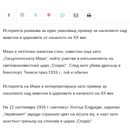
Историята разказва за един ужасяващ пример за насилието над
животни в цирковете от началото на ХХ век.
Мери е петтонен азиатски слон, известен още като
„Смъртоносната Мери“, който участва в изпълненията на
световноизвестния цирк „Спаркс“. След като убива дресьор в
Кингспорт, Тенеси през 1916 г., той е обесен.
Историята на Мери е интерпретирана като пример за
насилието над животни в цирковете в началото на ХХ век.
На 12 септември 1916 г. скитникът Уолтър Елдридж, наричан
„Червеният“ заради странния цвят на косата му, е нает като
асистент-треньор на слонове в цирка „Спаркс“.