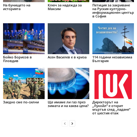
На бунището на
Ключ за надежда за
Петиция за закриване
историята
Максим
на Руския културно-
информационен център
в София
Бойко Борисов в
Асен Василев е в криза
114 години независима
Пловдив
България
Заедно сме по-силни
Ще имаме ли газ през
Директорът на
зимата и на каква цена?
„Лукойл“ е открит
мъртъв след „падане“
от шестия етаж