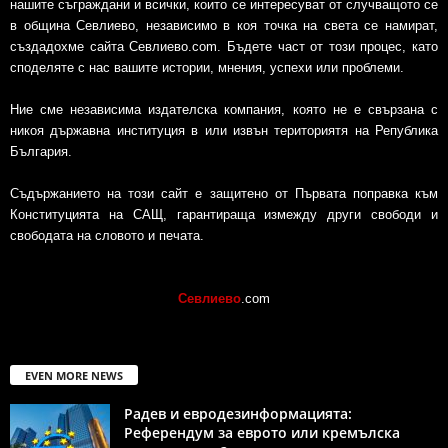
нашите съграждани и всички, които се интересуват от случващото се
в община Севлиево, независимо в коя точка на света се намират,
създадохме сайта Севлиево.com. Бъдете част от този процес, като
споделяте с нас вашите истории, мнения, успехи или проблеми.
Ние сме независима издателска компания, която не е свързана с
никоя държавна институция в или извън териториятя на Република
България.
Съдържанието на този сайт е защитено от Първата поправка към
Конституцията на САЩ, гарантираща измежду други свободи и
свободата на словото и печата.
Севлиево
.com
EVEN MORE NEWS
Радев и евродезинформацията:
Референдум за еврото или кремълска