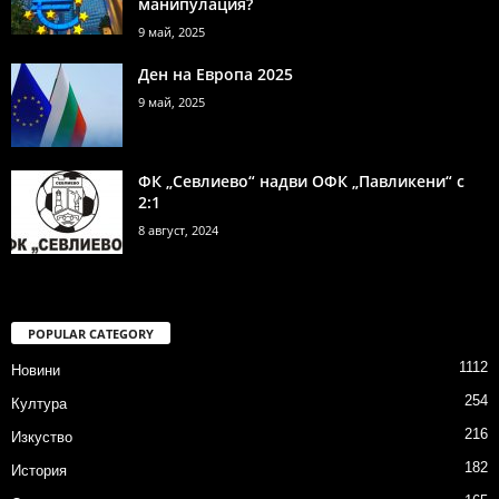
манипулация?
9 май, 2025
Ден на Европа 2025
9 май, 2025
ФК „Севлиево“ надви ОФК „Павликени“ с
2:1
8 август, 2024
POPULAR CATEGORY
1112
Новини
254
Култура
216
Изкуство
182
История