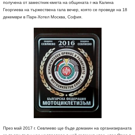
получена от заместник-кмета на общината г-жа Калина
Георгиева на тържествена гала вечер, която се проведе на 18
декември в Парк-Хотел Москва, София.
През май 2017 г. Севлиево ще бъде домакин на организираната