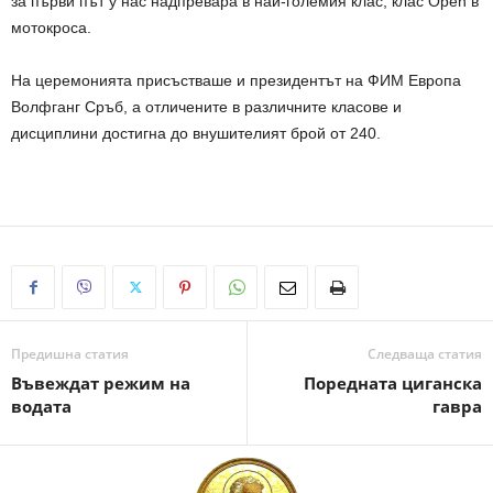
за първи път у нас надпревара в най-големия клас, клас Open в
мотокроса.
На церемонията присъстваше и президентът на ФИМ Европа
Волфганг Сръб, а отличените в различните класове и
дисциплини достигна до внушителият брой от 240.
Предишна статия
Следваща статия
Въвеждат режим на
Поредната циганска
водата
гавра