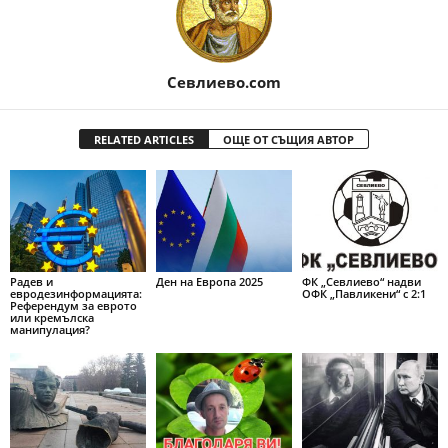
Севлиево.com
RELATED ARTICLES
ОЩЕ ОТ СЪЩИЯ АВТОР
Радев и
Ден на Европа 2025
ФК „Севлиево“ надви
евродезинформацията:
ОФК „Павликени“ с 2:1
Референдум за еврото
или кремълска
манипулация?