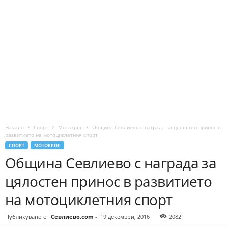
Начало
Спорт
Мотокрос
Община Севлиево с награда за цялостен принос в
развитието на мотоциклетния спорт
СПОРТ
МОТОКРОС
Община Севлиево с награда за
цялостен принос в развитието
на мотоциклетния спорт
Публикувано от
Севлиево.com
-
19 декември, 2016
2082