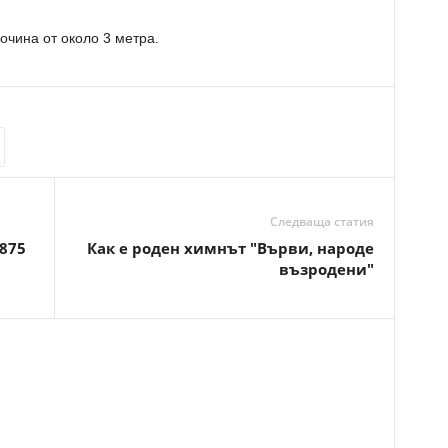
сочина от около 3 метра.
Следваща статия
875
Как е роден химнът "Върви, народе
възродени"