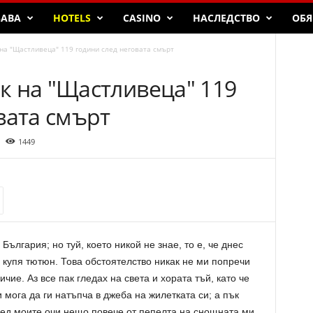
БАВА
HOTELS
CASINO
НАСЛЕДСТВО
ОБЯ
на "Щастливеца" 119 години след неговата смърт
к на "Щастливеца" 119
вата смърт
1449
България; но туй, което никой не знае, то е, че днес
и купя тютюн. Това обстоятелство никак не ми попречи
чие. Аз все пак гледах на света и хората тъй, като че
ога да ги натъпча в джеба на жилетката си; а пък
ед моите очи нещо повече от пепелта на снощната ми