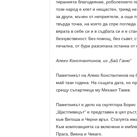
тиранията благодеяние, роболепието ге
този народ е клет и нещастен, трижд н
за други, мъчен от неприятели, а още 
твърда точка, на която да спре погледа 
вярата в себе си и в съдбата си и е ста
безчувственост. Без помощ, без съвет, 
печална, от бури разсипана останка о
Алеко Константинов, из „Бай Ганю“
Паметникът на Алеко Константинов на 
май тази година. На същата дата, но пре
срещу съпартиеца му Михаил Такев.
Паметникът е дело на скулптора Борис
„Щастливецът“ е представен в цял ръст
към Витоша и Черни връх. Статуята има
Към композицията са включени и ембле
Прага, Виена и Чикаго.