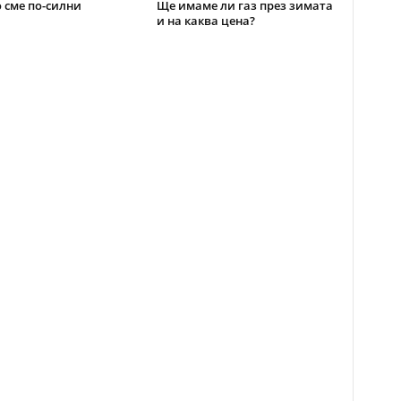
 сме по-силни
Ще имаме ли газ през зимата
и на каква цена?