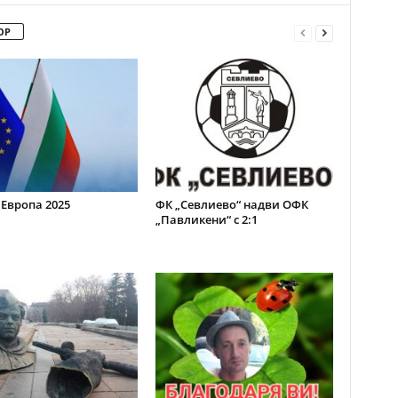
ОР
 Европа 2025
ФК „Севлиево“ надви ОФК
„Павликени“ с 2:1