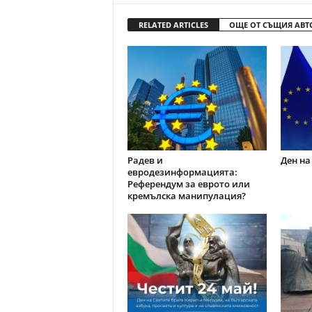
RELATED ARTICLES
ОЩЕ ОТ СЪЩИЯ АВТ
Радев и
Ден на
евродезинформацията:
Референдум за еврото или
кремълска манипулация?