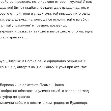
ройство, презрителното хъркане отгоре – музика! И пак
ещастен! Бит от съдбата,
осъден да страда
и да тегли
повече от приятели и спасители, той нямаше нито една
си, една дръжка, на която да се ослони, той е изгубил
нал тъй „практичен“ и трезвен, трезвен до
съкрушен и разкъсан външно и вътрешно, ето го на, една
т стари времена…
бул. „Витоша“ в София беше официално открит на 11
з 1897 г., авторът на „Бай Ганьо“ е убит при атентат
 Борисов и на архитекта Пламен Цанев.
, небрежно облегнат на уличен стълб, с вперен поглед
 куфар до краката.
матични табели с посоките към градовете Будапеща,