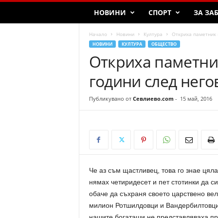
НОВИНИ
СПОРТ
ЗА ЗА
Начало
Новини
Култура
Откриха паметник 
НОВИНИ
КУЛТУРА
ОБЩЕСТВО
Откриха паметни
години след него
Публикувано от
Севлиево.com
-
15 май, 2016
Че аз съм щастливец, това го знае цяла 
нямах четиридесет и пет стотинки да с
обаче да съхраня своето царствено вели
милион Ротшилдовци и Вандербилтовци м
нашите богаташи не представляваха пр