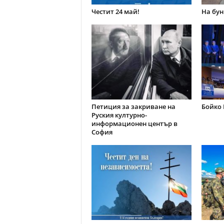
Честит 24 май!
На бун
Петиция за закриване на
Бойко 
Руския културно-
информационен център в
София