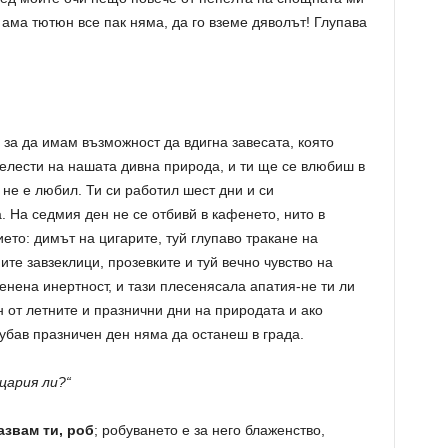
 ама тютюн все пак няма, да го вземе дяволът! Глупава
 за да имам възможност да вдигна завесата, която
елести на нашата дивна природа, и ти ще се влюбиш в
 не е любил. Ти си работил шест дни и си
 На седмия ден не се отбивй в кафенето, нито в
ето: димът на цигарите, туй глупаво тракане на
те завзеклици, прозевките и туй вечно чувство на
енена инертност, и тази плесенясала апатия-не ти ли
от летните и празнични дни на природата и ако
хубав празничен ден няма да останеш в града.
цария ли?“
азвам ти, роб
; робуването е за него блаженство,