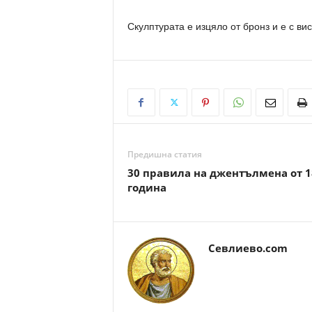
Скулптурата е изцяло от бронз и е с ви
Предишна статия
30 правила на джентълмена от 1
година
Севлиево.com