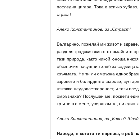
последна цигара. Това е всичко хубаво,
страст!
Алеко Константинов, из „Страст“
Българино, пожелай ми живот и здраве,
разделя градския живот от омайните пр
тази природа, както никой юноша никоя
обезпечил насущния хляб за седмицата.
кръчмата. Не ти ли омръзна еднообрази
заровете и билярдните шарове, вулгарни
някаква неудовлетвореност, и тази влед
омръзнаха? Послушай ме: посвети един 
тръгнеш с мене, уверявам те, ни един 
Алеко Константинов, из „Какво? Швей
Народа, в когото ти вярваш, е роб, к