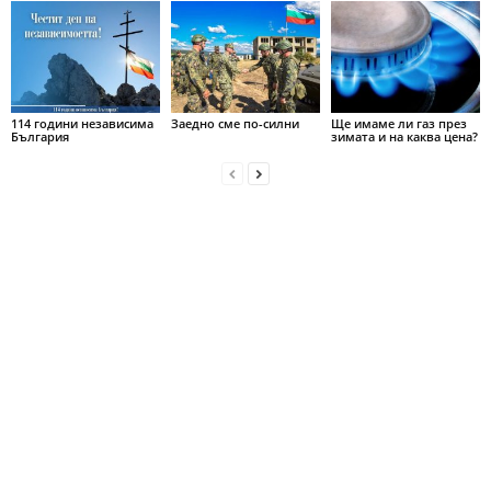
114 години независима
Заедно сме по-силни
Ще имаме ли газ през
България
зимата и на каква цена?