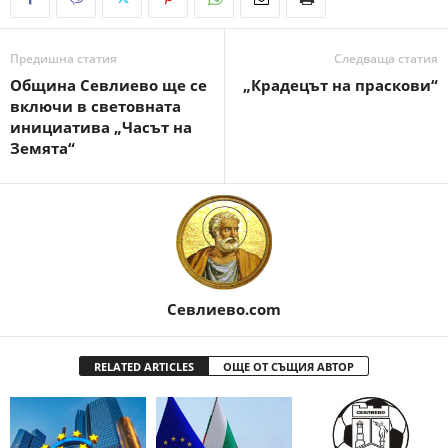
Предишна статия
Следваща статия
Община Севлиево ще се
„Крадецът на праскови“
включи в световната
инициатива „Часът на
Земята“
Севлиево.com
RELATED ARTICLES
ОЩЕ ОТ СЪЩИЯ АВТОР