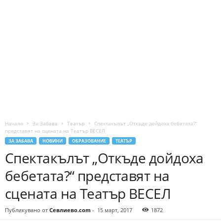
Начало
За Забава
Театър
Спектакълът „Откъде дойдоха бебетата?“
представят на сцената на Театър ВЕСЕЛ
ЗА ЗАБАВА
НОВИНИ
ОБРАЗОВАНИЕ
ТЕАТЪР
Спектакълът „Откъде дойдоха
бебетата?“ представят на
сцената на Театър ВЕСЕЛ
Публикувано от
Севлиево.com
-
15 март, 2017
1872