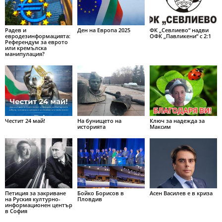
Радев и
Ден на Европа 2025
ФК „Севлиево“ надви
евродезинформацията:
ОФК „Павликени“ с 2:1
Референдум за еврото
или кремълска
манипулация?
Честит 24 май!
На бунището на
Ключ за надежда за
историята
Максим
Петиция за закриване
Бойко Борисов в
Асен Василев е в криза
на Руския културно-
Пловдив
информационен център
в София