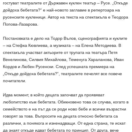
гостуват театралите от Държавен куклен театър – Русе. „Откъде
дойдоха бебетата?“ е най-новото заглавие в репертоара на
русенските кукленици. Автор на текста на спектакъла е Теодора
Попова-Лазарова.
Постановката е дело на Тодор Вълов, сценографията и куклите
– на Стефка Кювлиева, а музиката – на Елена Методиева. В
спектакъла участват актьорите от трупата на театъра Петя
Венелинова, Силвия Михайлова, Теменуга Хараланова, Иван
Кордов и Любен Русенски. След успешната премиера на
„Откъде дойдоха бебетата?“, театралите печелят все повече
почитатели.
Идва момент, в който децата започват да проявяват
любопитство към бебетата. Обикновено това се случва, когато в
семейството е на път да се роди ново бебе и всички възрастни
говорят за това. Въпросите на децата относно бебетата са
различни, а понякога и изненадващи. От една страна, те искат
да знаят откъде идват бебетата по принцип. От друга, вече