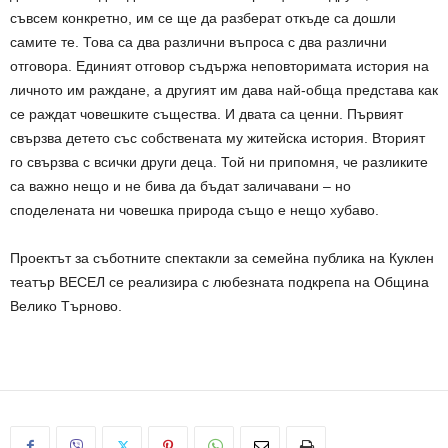
съвсем конкретно, им се ще да разберат откъде са дошли
самите те. Това са два различни въпроса с два различни
отговора. Единият отговор съдържа неповторимата история на
личното им раждане, а другият им дава най-обща представа как
се раждат човешките същества. И двата са ценни. Първият
свързва детето със собствената му житейска история. Вторият
го свързва с всички други деца. Той ни припомня, че разликите
са важно нещо и не бива да бъдат заличавани – но
споделената ни човешка природа също е нещо хубаво.
Проектът за съботните спектакли за семейна публика на Куклен
театър ВЕСЕЛ се реализира с любезната подкрепа на Община
Велико Търново.