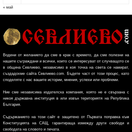
« май
Водени от желанието да сме в крак с времето, да сме полезни на
нашите съграждани и всички, които се интересуват от случващото се
в община Севлиево, независимо в коя точка на света се намират,
създадохме сайта Севлиево.com. Бъдете част от този процес, като
споделяте с нас вашите истории, мнения, успехи или проблеми.
Ние сме независима издателска компания, която не е свързана с
никоя държавна институция в или извън териториятя на Република
България.
Съдържанието на този сайт е защитено от Първата поправка към
Конституцията на САЩ, гарантираща измежду други свободи и
свободата на словото и печата.