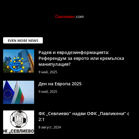
Севлиево
.com
EVEN MORE NEWS
Радев и евродезинформацията:
Референдум за еврото или кремълска
манипулация?
9 май, 2025
Ден на Европа 2025
9 май, 2025
ФК „Севлиево“ надви ОФК „Павликени“ с
2:1
8 август, 2024