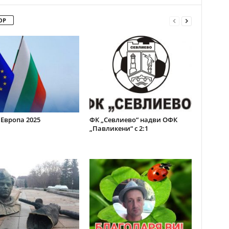
ОР
 Европа 2025
ФК „Севлиево“ надви ОФК
„Павликени“ с 2:1