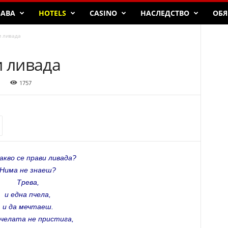
БАВА
HOTELS
CASINO
НАСЛЕДСТВО
ОБЯ
и ливада
и ливада
1757
акво се прави ливада?
Нима не знаеш?
Трева,
и една пчела,
и да мечтаеш.
пчелата не пристига,