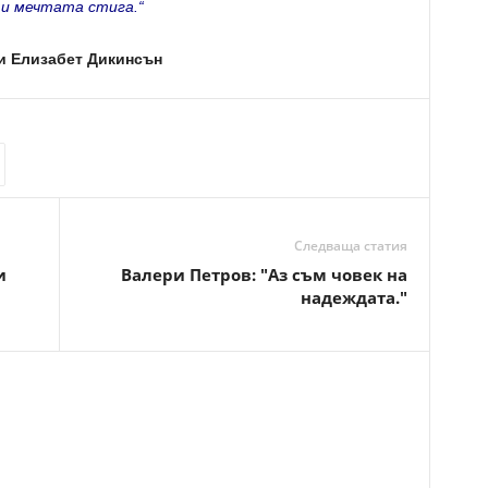
 и мечтата стига.“
и
Елизабет Дикинсън
Следваща статия
и
Валери Петров: "Аз съм човек на
надеждата."