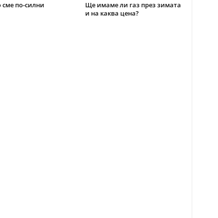
 сме по-силни
Ще имаме ли газ през зимата
и на каква цена?