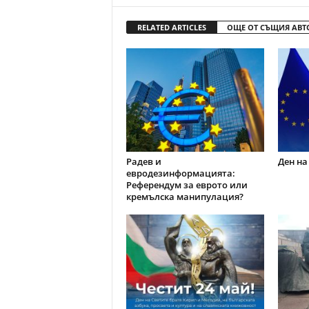
RELATED ARTICLES
ОЩЕ ОТ СЪЩИЯ АВТ
Радев и
Ден на
евродезинформацията:
Референдум за еврото или
кремълска манипулация?