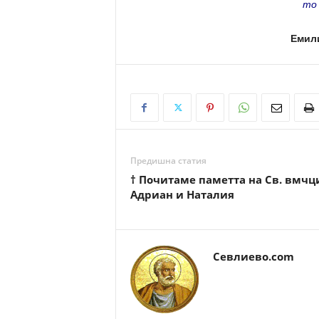
то
Емил
Предишна статия
† Почитаме паметта на Св. вмчц
Адриан и Наталия
Севлиево.com