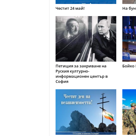
Честит 24 май!
На бун
Петиция за закриване на
Бойко 
Руския културно-
информационен център в
София