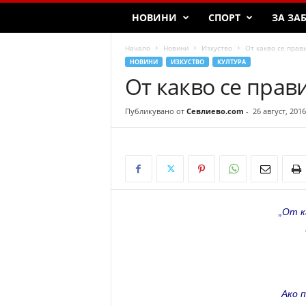
НОВИНИ
СПОРТ
ЗА ЗА
Начало
Новини
Изкуство
От какво се прав
НОВИНИ
ИЗКУСТВО
КУЛТУРА
От какво се прав
Публикувано от
Севлиево.com
-
26 август, 2016
„От к
Ако 