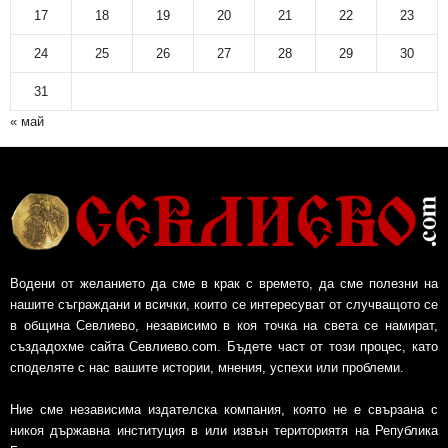
17
18
19
20
21
22
23
24
25
26
27
28
29
30
31
« май
Водени от желанието да сме в крак с времето, да сме полезни на
нашите съграждани и всички, които се интересуват от случващото се
в община Севлиево, независимо в коя точка на света се намират,
създадохме сайта Севлиево.com. Бъдете част от този процес, като
споделяте с нас вашите истории, мнения, успехи или проблеми.
Ние сме независима издателска компания, която не е свързана с
никоя държавна институция в или извън териториятя на Република