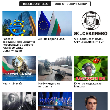
RELATED ARTICLES
ОЩЕ ОТ СЪЩИЯ АВТОР
Радев и
Ден на Европа 2025
ФК „Севлиево“ надви
евродезинформацията:
ОФК „Павликени“ с 2:1
Референдум за еврото
или кремълска
манипулация?
Честит 24 май!
На бунището на
Ключ за надежда за
историята
Максим