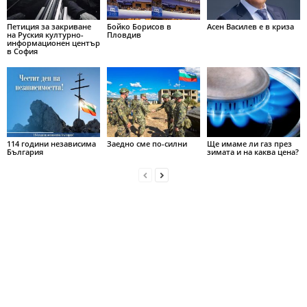
Петиция за закриване
Бойко Борисов в
Асен Василев е в криза
на Руския културно-
Пловдив
информационен център
в София
114 години независима
Заедно сме по-силни
Ще имаме ли газ през
България
зимата и на каква цена?