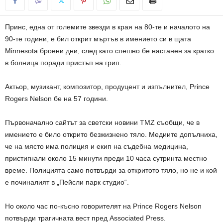
Принс, една от големите звезди в края на 80-те и началото на
90-те години, е бил открит мъртъв в имението си в щата
Minnesota броени дни, след като спешно бе настанен за кратко
в болница поради пристъп на грип.
Актьор, музикант, композитор, продуцент и изпълнител, Prince
Rogers Nelson бе на 57 години.
Първоначално сайтът за светски новини TMZ съобщи, че в
имението е било открито безжизнено тяло. Медиите допълниха,
че на място има полиция и екип на съдебна медицина,
пристигнали около 15 минути преди 10 часа сутринта местно
време. Полицията само потвърди за откритото тяло, но не и кой
е починалият в „Пейсли парк студио“.
Но около час по-късно говорителят на Prince Rogers Nelson
потвърди трагичната вест пред Associated Press.