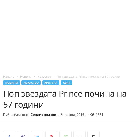
Начало
Новини
Изкуство
Поп звездата Prince почина на 57 години
НОВИНИ
ИЗКУСТВО
КУЛТУРА
СВЯТ
Поп звездата Prince почина на
57 години
Публикувано от
Севлиево.com
-
21 април, 2016
1654