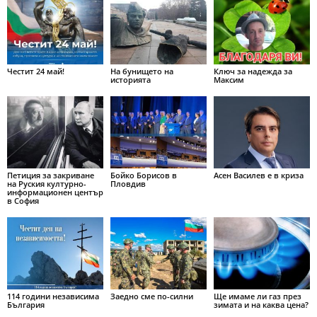
Честит 24 май!
На бунището на
Ключ за надежда за
историята
Максим
Петиция за закриване
Бойко Борисов в
Асен Василев е в криза
на Руския културно-
Пловдив
информационен център
в София
114 години независима
Заедно сме по-силни
Ще имаме ли газ през
България
зимата и на каква цена?