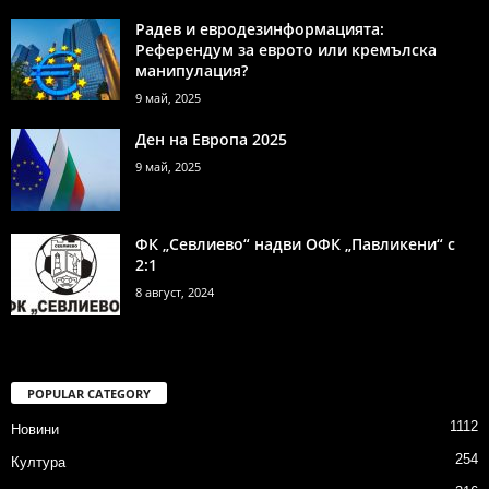
Радев и евродезинформацията:
Референдум за еврото или кремълска
манипулация?
9 май, 2025
Ден на Европа 2025
9 май, 2025
ФК „Севлиево“ надви ОФК „Павликени“ с
2:1
8 август, 2024
POPULAR CATEGORY
1112
Новини
254
Култура