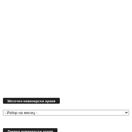
Месечен
новинарски
Месечен новинарски архив
архив
Дневен новинарски архив