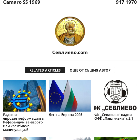
Camaro SS 1969
917 1970
Севлиево.com
RELATED ARTICLES
ОЩЕ ОТ СЪЩИЯ АВТОР
Радев и
Ден на Европа 2025
ФК „Севлиево“ надви
евродезинформацията:
ОФК „Павликени“ с 2:1
Референдум за еврото
или кремълска
манипулация?