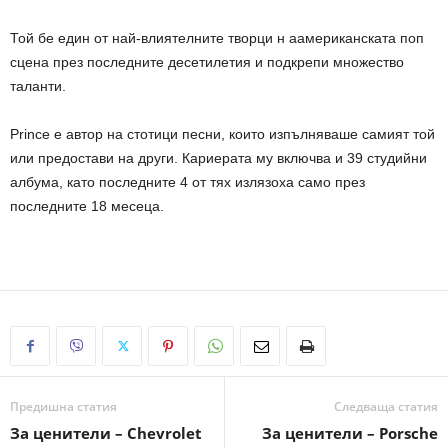
Той бе един от най-влиятелните творци н аамериканската поп
сцена през последните десетилетия и подкрепи множество
таланти.
Prince е автор на стотици песни, които изпълняваше самият той
или предостави на други. Кариерата му включва и 39 студийни
албума, като последните 4 от тях излязоха само през
последните 18 месеца.
Предишна статия
Следваща статия
За ценители – Chevrolet
За ценители – Porsche