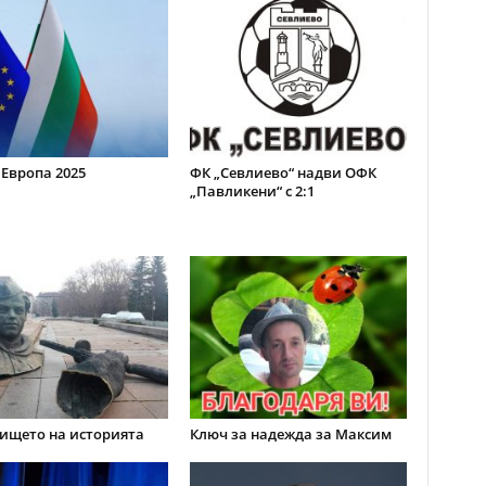
 Европа 2025
ФК „Севлиево“ надви ОФК
„Павликени“ с 2:1
ището на историята
Ключ за надежда за Максим