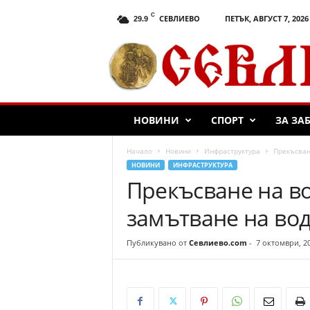
C
СЕВЛИЕВО
ПЕТЪК, АВГУСТ 7, 2026
29.9
С
е
в
л
и
е
НОВИНИ
СПОРТ
ЗА ЗА
в
о
.
Начало
Новини
Инфраструктура
Прекъсван
c
НОВИНИ
ИНФРАСТРУКТУРА
o
Прекъсване на в
m
замътване на во
Публикувано от
Севлиево.com
-
7 октомври, 2