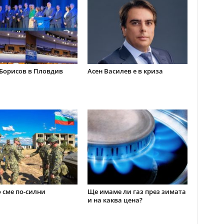
Борисов в Пловдив
Асен Василев е в криза
 сме по-силни
Ще имаме ли газ през зимата
и на каква цена?