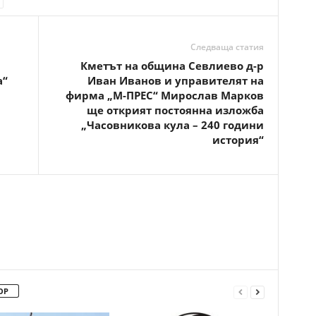
Следваща статия
Кметът на община Севлиево д-р
а“
Иван Иванов и управителят на
фирма „М-ПРЕС“ Мирослав Марков
ще открият постоянна изложба
„Часовникова кула – 240 години
история“
ОР