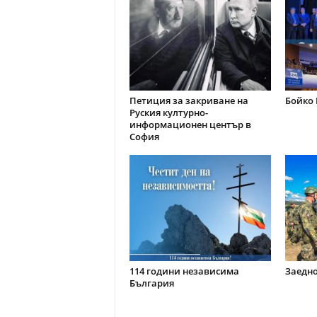
Петиция за закриване на
Бойко 
Руския културно-
информационен център в
София
114 години независима
Заедно
България