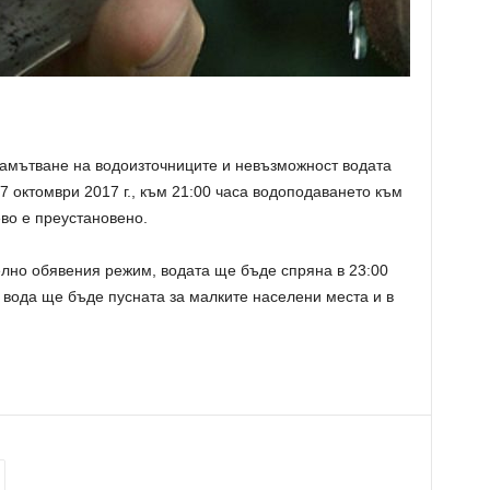
амътване на водоизточниците и невъзмо
жност водата
7 октомври 2017 г., към 21:00 часа водоподаването към
во е преустановено.
елно обявения режим, водата ще бъде спряна в 23:00
, вода ще бъде пусната за малките населени места и в