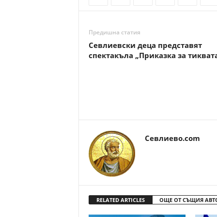
Предишна статия
Севлиевски деца представят
спектакъла „Приказка за тикват
Севлиево.com
RELATED ARTICLES
ОЩЕ ОТ СЪЩИЯ АВТ