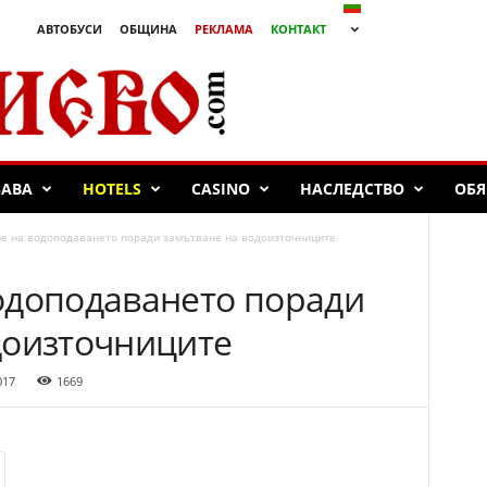
АВТОБУСИ
ОБЩИНА
РЕКЛАМА
КОНТАКТ
БАВА
HOTELS
CASINO
НАСЛЕДСТВО
ОБЯ
е на водоподаването поради замътване на водоизточниците
одоподаването поради
доизточниците
017
1669