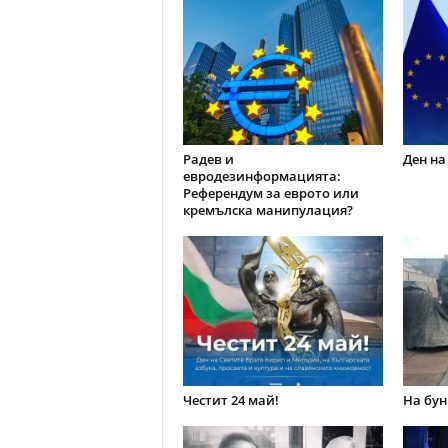
Радев и
Ден на
евродезинформацията:
Референдум за еврото или
кремълска манипулация?
Честит 24 май!
На бун