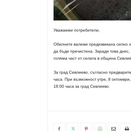
Уважаеми потребители,
Обилните валежи предизвикаха силно з
да бъде пречистена. Заради това днес, 
голяма част от селата в община Севлие
За град Севлиево, съгласно предварит
часа. При възможност утре, 8 октомври
18:00 часа за град Севлиево.