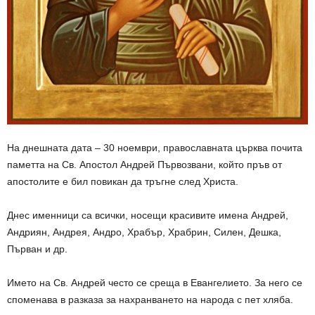
На днешната дата – 30 ноември, православната църква почита
паметта на Св. Апостол Андрей Първозвани, който пръв от
апостолите е бил повикан да тръгне след Христа.
Днес именници са всички, носещи красивите имена Андрей,
Андриян, Андрея, Андро, Храбър, Храбрин, Силен, Дешка,
Първан и др.
Името на Св. Андрей често се среща в Евангелието. За него се
споменава в разказа за нахранването на народа с пет хляба.