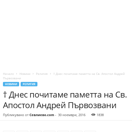
Начало
Новини
Религия
† Днес почитаме паметта на Св. Апостол Андрей
Първозвани
НОВИНИ
РЕЛИГИЯ
† Днес почитаме паметта на Св.
Апостол Андрей Първозвани
Публикувано от
Севлиево.com
-
30 ноември, 2016
1838