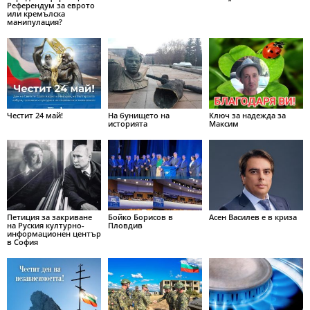
Референдум за еврото
или кремълска
манипулация?
Честит 24 май!
На бунището на
Ключ за надежда за
историята
Максим
Петиция за закриване
Бойко Борисов в
Асен Василев е в криза
на Руския културно-
Пловдив
информационен център
в София