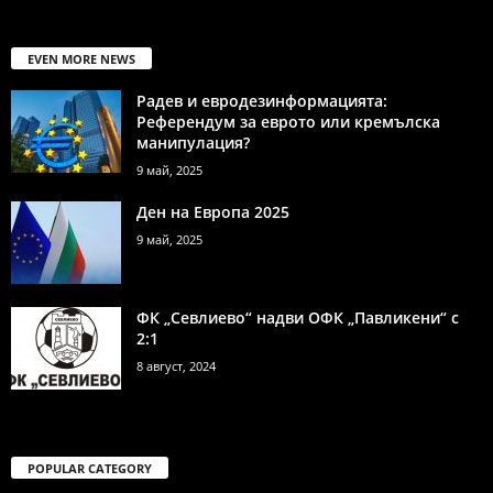
EVEN MORE NEWS
Радев и евродезинформацията:
Референдум за еврото или кремълска
манипулация?
9 май, 2025
Ден на Европа 2025
9 май, 2025
ФК „Севлиево“ надви ОФК „Павликени“ с
2:1
8 август, 2024
POPULAR CATEGORY