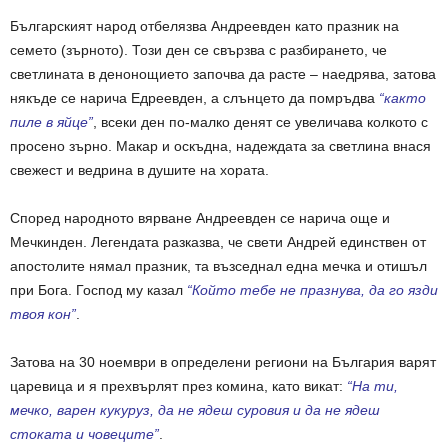
Българският народ отбелязва Андреевден като празник на
семето (зърното). Този ден се свързва с разбирането, че
светлината в денонощието започва да расте – наедрява, затова
някъде се нарича Едреевден, а слънцето да помръдва
“както
пиле в яйце”
, всеки ден по-малко денят се увеличава колкото с
просено зърно. Макар и оскъдна, надеждата за светлина внася
свежест и ведрина в душите на хората.
Според народното вярване Андреевден се нарича още и
Мечкинден. Легендата разказва, че свети Андрей единствен от
апостолите нямал празник, та възседнал една мечка и отишъл
при Бога. Господ му казал
“Който тебе не празнува, да го язди
твоя кон”
.
Затова на 30 ноември в определени региони на България варят
царевица и я прехвърлят през комина, като викат:
“На ти,
мечко, варен кукуруз, да не ядеш суровия и да не ядеш
стоката и човеците”
.