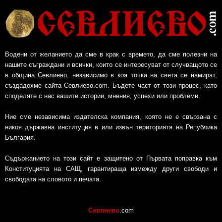
Водени от желанието да сме в крак с времето, да сме полезни на
нашите съграждани и всички, които се интересуват от случващото се
в община Севлиево, независимо в коя точка на света се намират,
създадохме сайта Севлиево.com. Бъдете част от този процес, като
споделяте с нас вашите истории, мнения, успехи или проблеми.
Ние сме независима издателска компания, която не е свързана с
никоя държавна институция в или извън териториятя на Република
България.
Съдържанието на този сайт е защитено от Първата поправка към
Конституцията на САЩ, гарантираща измежду други свободи и
свободата на словото и печата.
Севлиево
.com