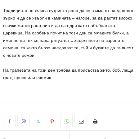
Традицията повелява сутринта рано да се взима от наедрялото
зърно и да се хвърли в камината – нагоре, за да растат високо
всички житни растения и да са едри като набъбналата
царевица. На особена почит на този ден са младите булки, а
именно на тях се пада ритуалът с хвърлянето на варените
семена, та както бързо наедряват те, тъй и булките да пълнеят
с новите рожби.
На трапезата на този ден трябва да присъства жито, боб, леща,
грах, просо или ечемик.