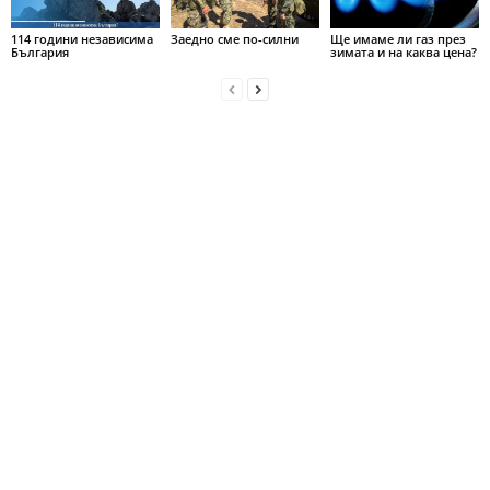
114 години независима
Заедно сме по-силни
Ще имаме ли газ през
България
зимата и на каква цена?