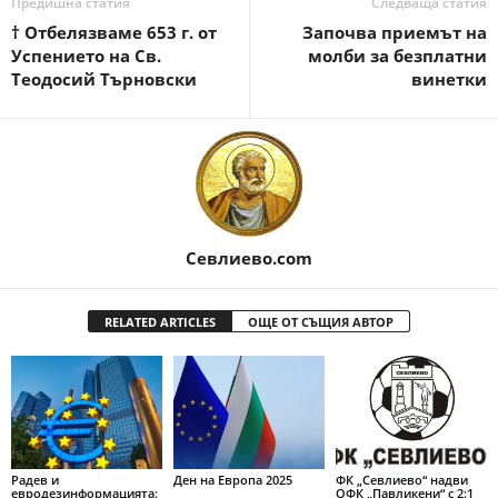
Предишна статия
Следваща статия
† Отбелязваме 653 г. от
Започва приемът на
Успението на Св.
молби за безплатни
Теодосий Търновски
винетки
Севлиево.com
RELATED ARTICLES
ОЩЕ ОТ СЪЩИЯ АВТОР
Радев и
Ден на Европа 2025
ФК „Севлиево“ надви
евродезинформацията:
ОФК „Павликени“ с 2:1