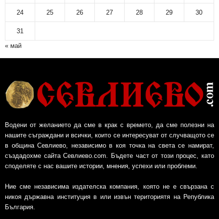
24
25
26
27
28
29
30
31
« май
Водени от желанието да сме в крак с времето, да сме полезни на
нашите съграждани и всички, които се интересуват от случващото се
в община Севлиево, независимо в коя точка на света се намират,
създадохме сайта Севлиево.com. Бъдете част от този процес, като
споделяте с нас вашите истории, мнения, успехи или проблеми.
Ние сме независима издателска компания, която не е свързана с
никоя държавна институция в или извън териториятя на Република
България.