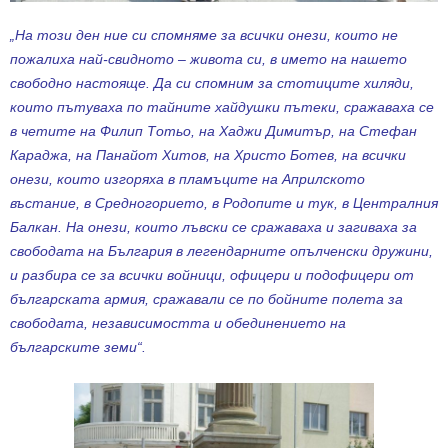
„На този ден ние си спомняме за всички онези, които не
пожалиха най-свидното – живота си, в името на нашето
свободно настояще. Да си спомним за стотиците хиляди,
които пътуваха по тайните хайдушки пътеки, сражаваха се
в четите на Филип Тотьо, на Хаджи Димитър, на Стефан
Караджа, на Панайот Хитов, на Христо Ботев, на всички
онези, които изгоряха в пламъците на А
прилското
въстание, в Средногорието, в Родопите и тук, в Централния
Балкан. На онези, които лъвски се сражаваха и загиваха за
свободата на България в легендарните опълченски дружини,
и разбира се за всички войници, офицери и подофицери от
българската армия, сражавали се по бойните полета за
свободата, независимостта и обединението на
българските земи“.