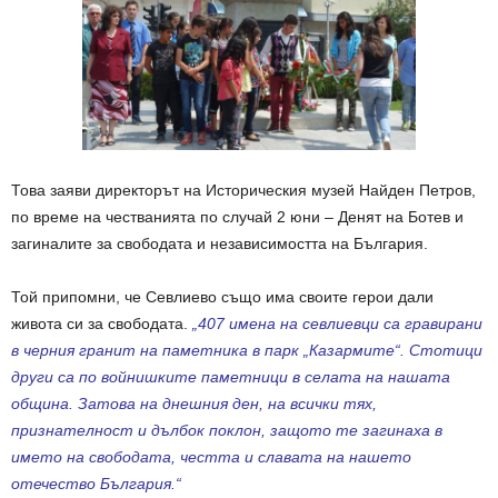
Това заяви директорът на Историческия музей Найден Петров,
по време на честванията по случай 2 юни – Денят на Ботев и
загиналите за свободата и независимостта на България.
Той припомни, че Севлиево също има своите герои дали
живота си за свободата.
„407 имена на севлиевци са гравирани
в черния гранит на паметника в парк „Казармите“. Стотици
други са по войнишките паметници в селата на нашата
община. Затова на днешния ден, на всички тях,
признателност и дълбок поклон, защото те загинаха в
името на свободата, честта и славата на нашето
отечество България.“