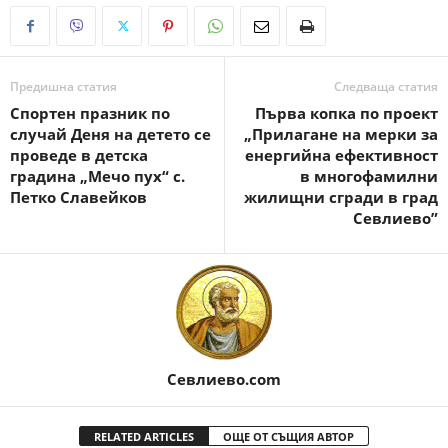
Предишна статия
Следваща статия
Спортен празник по
Първа копка по проект
случай Деня на детето се
„Прилагане на мерки за
проведе в детска
енергийна ефективност
градина „Мечо пух“ с.
в многофамилни
Петко Славейков
жилищни сгради в град
Севлиево”
Севлиево.com
RELATED ARTICLES
ОЩЕ ОТ СЪЩИЯ АВТОР