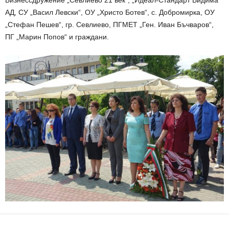
Бизнессдружение „Севлиево 21 век“, „Идеал-Стандарт Видима“
АД, СУ „Васил Левски“, ОУ „Христо Ботев“, с. Добромирка, ОУ
„Стефан Пешев“, гр. Севлиево, ПГМЕТ „Ген. Иван Бъчваров“,
ПГ „Марин Попов“ и граждани.