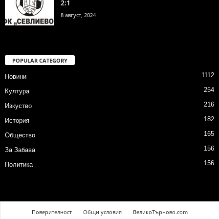
2:1
8 август, 2024
POPULAR CATEGORY
1112
Новини
254
Култура
216
Изкуство
182
История
165
Общество
156
За Забава
156
Политика
Поверителност
Общи условия
ВеликоТърново.com