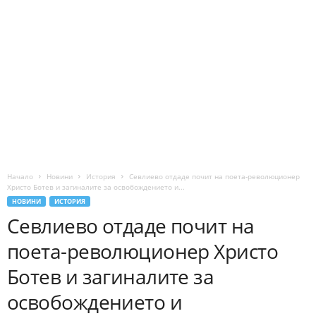
Начало
Новини
История
Севлиево отдаде почит на поета-революционер
Христо Ботев и загиналите за освобождението и...
НОВИНИ
ИСТОРИЯ
Севлиево отдаде почит на
поета-революционер Христо
Ботев и загиналите за
освобождението и