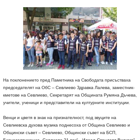
На поклонението пред Паметника на Свободата присъстваха
председателят на ОбС – Севлиево Здравка Лалева, заместник-
кметове на Севлиево, Секретарят на Общината Румяна Дъчева,
учители, ученици и представители на културните институции.
Венци и цветя в знак на признателност, под звуците на
Севлиевска духова музика поднесоха от Община Севлиево и
Общински съвет – Севлиево, Общински съвет на БСП,