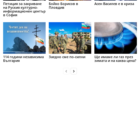
Петиция за закриване
Бойко Борисов в
Асен Василев е в криза
на Руския културно-
Пловдив
информационен център
в София
114 години независима
Заедно сме по-силни
Ще имаме ли газ през
България
зимата и на каква цена?