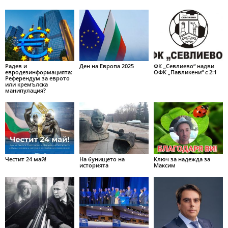
Радев и
Ден на Европа 2025
ФК „Севлиево“ надви
евродезинформацията:
ОФК „Павликени“ с 2:1
Референдум за еврото
или кремълска
манипулация?
Честит 24 май!
На бунището на
Ключ за надежда за
историята
Максим