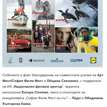
Събитието е факт благодарение на съвместните усилия на
Арт
Фест/София Филм Фест
и
Община
Севлиево
, с подкрепата
на ИА „
Национален филмов център
”, веригата
киносалони
Europa Cinemas
, както и спонсорите на
инициативата „София Филм Фест на път” –
Лидл
и
Обединена
българска банка
.