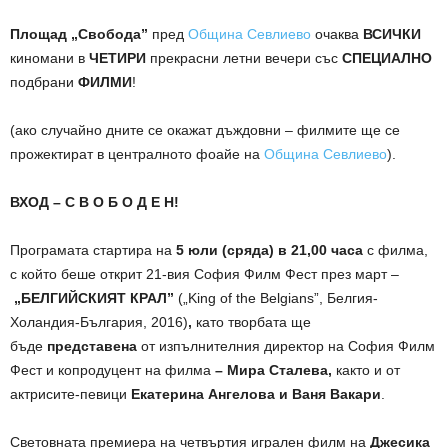
Площад „Свобода”
пред
Община Севлиево
очаква
ВСИЧКИ
киномани в
ЧЕТИРИ
прекрасни летни вечери със
СПЕЦИАЛНО
подбрани
ФИЛМИ
!
(ако случайно дните се окажат дъждовни – филмите ще се
прожектират в централното фоайе на
Община Севлиево
).
ВХОД – С В О Б О Д Е Н!
Програмата стартира на
5 юли (сряда) в 21,00 часа
с филма,
с който беше открит 21-вия София Филм Фест през март –
„БЕЛГИЙСКИЯТ КРАЛ”
(„King of the Belgians”, Белгия-
Холандия-България, 2016)
,
като творбата ще
бъде
представена
от изпълнителния директор на София Филм
Фест и копродуцент на филма
– Мира Сталева,
както и от
актрисите-певици
Екатерина Ангелова
и Ваня Вакари
.
Световната премиера на четвъртия игрален филм на
Джесика