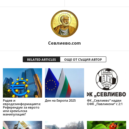
Севлиево.com
RELATED ARTICLES
ОЩЕ ОТ СЪЩИЯ АВТОР
Радев и
Ден на Европа 2025
ФК „Севлиево“ надви
евродезинформацията:
ОФК „Павликени“ с 2:1
Референдум за еврото
или кремълска
манипулация?