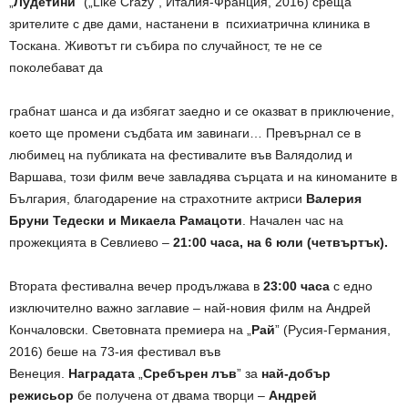
„
Лудетини
” („Like Crazy”, Италия-Франция, 2016) среща
зрителите с две дами, настанени в психиатрична клиника в
Тоскана. Животът ги събира по случайност, те не се
поколебават да
грабнат шанса и да избягат заедно и се оказват в приключение,
което ще промени съдбата им завинаги… Превърнал се в
любимец на публиката на фестивалите във Валядолид и
Варшава, този филм вече завладява сърцата и на киноманите в
България, благодарение на страхотните актриси
Валерия
Бруни Тедески и Микаела Рамацоти
. Начален час на
прожекцията в Севлиево –
21:00 часа, на 6 юли (четвъртък).
Втората фестивална вечер продължава в
23:00 часа
с едно
изключително важно заглавие – най-новия филм на Андрей
Кончаловски. Световната премиера на „
Рай
”
(Русия-Германия,
2016) беше на 73-ия фестивал във
Венеция.
Наградата
„
Сребърен лъв
”
за
най-добър
режисьор
бе получена от двама творци –
Андрей