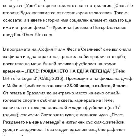
се случва. „Урок” е първият филм от нашата трилогия, „Слава” е
вторият. Вдъхновяваме се от вестникарските заглавия. Това е
основата: и в двете истории има социален елемент, какъвто ще
има и в третия филм.” – Кристина Грозева и Петър Вълчанов
пред FourThreeFilm.com
В програмата на „София Филм Фест в Севлиево” сме включили
за финал и една страхотна, трогателна биографична творба,
посветена на може би най-великия футболист на всички
времена – „
ПЕЛЕ: РАЖДАНЕТО НА ЕДНА ЛЕГЕНДА
” („Pele:
Birth of a Legend”, САЩ, 2016). Прожекцията на филма на Джеф
и Майкъл Цимбалист започва в
23:00 часа,
в
събота, 8 юли
.
От гетата в Бразилия до централно място на едно от най-
големите спортни събития в света, кариерата на Пеле,
започнала от това, че става най-младия футболист (на 17
години), спечелил Световната купа, е истинско чудо. „Пеле:
Раждането на една легенда” е изпълнен със смях, житейски
уроци и сърдечност. Това е един вдъхновяващ биографичен