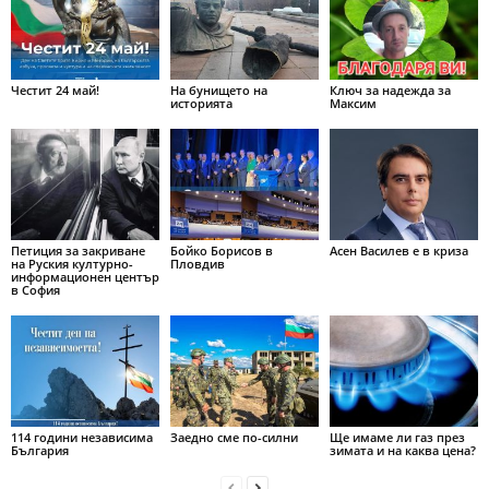
Честит 24 май!
На бунището на
Ключ за надежда за
историята
Максим
Петиция за закриване
Бойко Борисов в
Асен Василев е в криза
на Руския културно-
Пловдив
информационен център
в София
114 години независима
Заедно сме по-силни
Ще имаме ли газ през
България
зимата и на каква цена?