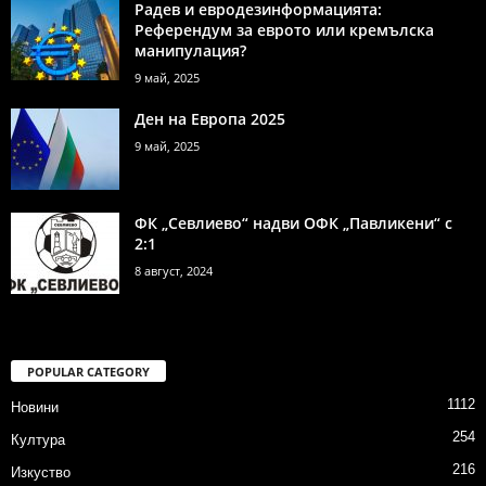
Радев и евродезинформацията:
Референдум за еврото или кремълска
манипулация?
9 май, 2025
Ден на Европа 2025
9 май, 2025
ФК „Севлиево“ надви ОФК „Павликени“ с
2:1
8 август, 2024
POPULAR CATEGORY
1112
Новини
254
Култура
216
Изкуство