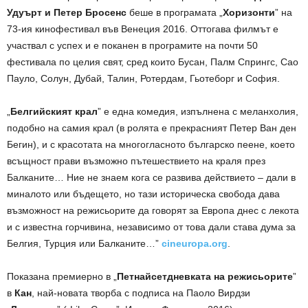
Удуърт и Петер Бросенс
беше в програмата
„
Хоризонти
”
на
73-ия кинофестивал във Венеция 2016. Оттогава филмът е
участвал с успех и е поканен в програмите на почти 50
фестивала по целия свят, сред които Бусан, Палм Спрингс, Сао
Пауло, Солун, Дубай, Талин, Ротердам, Гьотеборг и София.
„
Белгийският крал
” е една комедия, изпълнена с меланхолия,
подобно на самия крал (в ролята е прекрасният Петер Ван ден
Бегин), и с красотата на многогласното българско пеене, което
всъщност прави възможно пътешествието на краля през
Балканите… Ние не знаем кога се развива действието – дали в
миналото или бъдещето, но тази историческа свобода дава
възможност на режисьорите да говорят за Европа днес с лекота
и с известна горчивина, независимо от това дали става дума за
Белгия, Турция или Балканите…”
cineuropa.org
.
Показана премиерно в „
Петнайсетдневката на режисьорите
”
в
Кан
, най-новата творба с подписа на Паоло Вирдзи