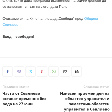
филм, който дава прекрасна възможност на всички фенове да
се запознаят с пътя на легендата Пеле.
Очакваме ви на Кино на площад „Свобода” пред
Община
Севлиево
.
Вход – свободен!
Предишна статия
Следваща статия
Части от Севлиево
Изнесен приемен ден на
остават временно без
областен управител и
вода на 27 юни
заместник-областен
управител в Севлиево