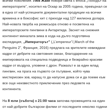
всички поколения.
Люк Жаке
покори света с епоса „Походът на
императорите”, носител на Оскар за 2005 година, превърнал се
в една от най-успешните документални продукции на всички
времена и в боксофис хит с приходи над 127 милиона долара.
Най-новата творба на режисьора отново е посветена на
императорските пингвини в Антарктида. Заснет на снежния
континент миналата зима в хода на дълго подготвяна
експедиция,
„Императорът”
(„L’empereur”/„March of the
Penguins 2”, Франция, 2016) предлага на зрителите невиждани
кадри от дебрите на световния океан, благодарение на
екипировката на специална подводница и безкрайно красиви
кадри от въздуха, уловени с дрон. Разказът е за един млад
пингвин, на прага на първото си пътуване, който чува
мистериозен зов, каращ го да напусне дома си и да поеме към
все още неизвестното приключение през ледовете на
континента.
На
8 юли (събота)
в
21:00 часа
започва прожекцията на един
от най-добрите български филми от последните няколко години