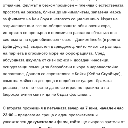
отчаяние, филмът е безкомпромисен – пленява с естествената
простота на разказа, близка до минимилизъм, запазена марка
за филмите на Кен Лоуч и неговото социално кино. Израз на
загриженост към все по-обедняващите обикновени хора,
историята се превърна в полемичен разказ за сблъсъка със
системата на един обикновен човек – Даниел Блейк (в ролята
Дейв Джоунс), възрастен дърводелец, чийто живот се разпада
на парчета в огромното море на бюрокрацията. Сред
абсурдната джунгла от сиви офиси и досадни чиновнци,
осигуряващи помощи за безработни и хора в неравностойно
положение, Даниел се сприятелява с Кейти (Хейли Скуайърс),
самотна майка на две деца в подобна ситуация. Двамата
решават, че е по-честно да не се играе по правилата на
бюрократичния свят и да не бъдат фалшиви…
С втората прожекция в петъчната вечер на
7 юни
,
начален час
23:00
– предлагаме среща с един провокативен и
увлекателен
документален
филм, който ще очарова зрители от