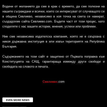
Водени от желанието да сме в крак с времето, да сме полезни на
нашите съграждани и всички, които се интересуват от случващото се
в община Севлиево, независимо в коя точка на света се намират,
създадохме сайта Севлиево.com. Бъдете част от този процес, като
споделяте с нас вашите истории, мнения, успехи или проблеми.
Ние сме независима издателска компания, която не е свързана с
никоя държавна институция в или извън териториятя на Република
България.
Съдържанието на този сайт е защитено от Първата поправка към
Конституцията на САЩ, гарантираща измежду други свободи и
свободата на словото и печата.
Севлиево
.com
EVEN MORE NEWS