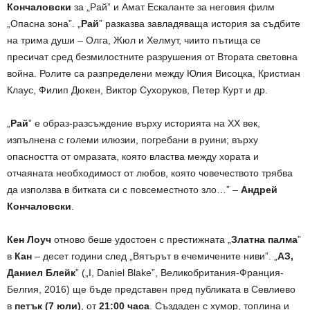
Кончаловски
за „Рай” и Амат Ескаланте за неговия филм
„Опасна зона”. „
Рай
” разказва завладяваща история за съдбите
на трима души – Олга, Жюл и Хелмут, чиито пътища се
пресичат сред безмилостните разрушения от Втората световна
война. Ролите са разпределени между Юлия Висоцка, Кристиан
Клаус, Филип Дюкен, Виктор Сухоруков, Петер Курт и др.
„
Рай
” е образ-разсъждение върху историята на ХХ век,
изпълнена с големи илюзии, погребани в руини; върху
опасността от омразата, която властва между хората и
отчаяната необходимост от любов, която човечеството трябва
да използва в битката си с повсеместното зло…” –
Андрей
Кончаловски
.
Кен Лоуч
отново беше удостоен с престижната „
Златна палма
”
в
Кан
– десет години след „Вятърът в ечемичените ниви”. „
АЗ,
Даниел Блейк
” („I, Daniel Blake”, Великобритания-Франция-
Белгия, 2016) ще бъде представен пред публиката в Севлиево
в
петък
(7 юли)
, от
21:00 часа
. Създаден с хумор, топлина и