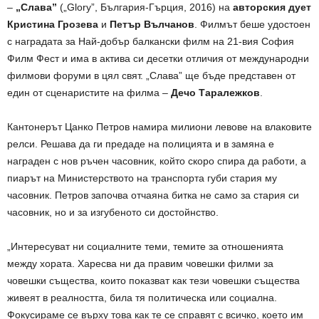
–
„Слава”
(„Glory”, България-Гърция, 2016) на
авторския дует
Кристина Грозева
и
Петър Вълчанов
. Филмът беше удостоен
с наградата за Най-добър балкански филм на 21-вия София
Филм Фест и има в актива си десетки отличия от международни
филмови форуми в цял свят. „Слава” ще бъде представен от
един от сценаристите на филма –
Дечо Таралежков
.
Кантонерът Цанко Петров намира милиони левове на влаковите
релси. Решава да ги предаде на полицията и в замяна е
награден с нов ръчен часовник, който скоро спира да работи, a
пиарът на Министерството на транспорта губи стария му
часовник. Петров започва отчаяна битка не само за стария си
часовник, но и за изгубеното си достойнство.
„Интересуват ни социалните теми, темите за отношенията
между хората. Харесва ни да правим човешки филми за
човешки същества, които показват как тези човешки същества
живеят в реалността, била тя политическа или социална.
Фокусираме се върху това как те се справят с всичко, което им