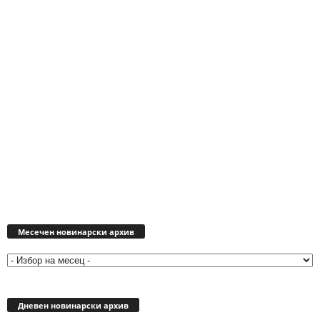
Месечен
новинарски
Месечен новинарски архив
архив
Дневен новинарски архив