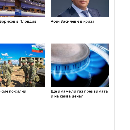
Борисов в Пловдив
Асен Василев е в криза
 сме по-силни
Ще имаме ли газ през зимата
и на каква цена?