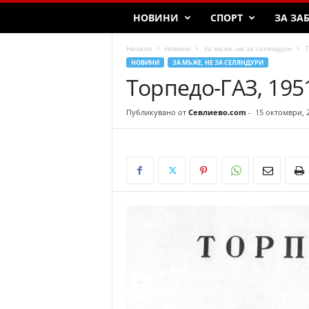
НОВИНИ
СПОРТ
ЗА ЗА
Начало
Новини
За мъже, не за селяндури
Т
НОВИНИ
ЗА МЪЖЕ, НЕ ЗА СЕЛЯНДУРИ
Торпедо-ГАЗ, 195
Публикувано от
Севлиево.com
-
15 октомври, 