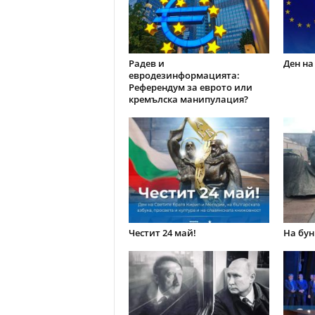
Радев и
Ден на
евродезинформацията:
Референдум за еврото или
кремълска манипулация?
Честит 24 май!
На бун