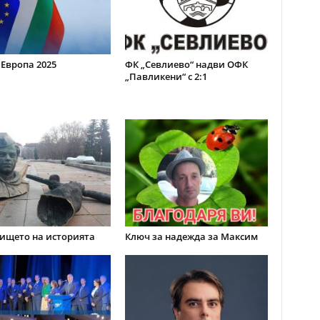
 Европа 2025
ФК „Севлиево“ надви ОФК
„Павликени“ с 2:1
ището на историята
Ключ за надежда за Максим