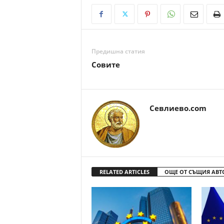
Предишна статия
Совите
Севлиево.com
RELATED ARTICLES
ОЩЕ ОТ СЪЩИЯ АВТ