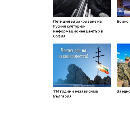
Петиция за закриване на
Бойко 
Руския културно-
информационен център в
София
114 години независима
Заедно
България