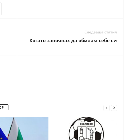
Следваща статия
Когато започнах да обичам себе си
ОР