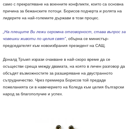
само с прекратяване на военните конфликти, които са основна
причина за бежанските потоци. Борисов подчерта и ролята на
лидерите на най-големите държави в този процес.
„На плещите Ви лежи огромна отговорност, става въпрос за
човешки животи по целия свят”
, обърна се министър-
председателят към новоизбрания президент на САЩ.
Доналд Тръмп изрази очакване в най-скоро време да се
осъществи среща между двамата, на която в личен разговор да
обсъдят възможностите за разширяване на двустранното
сътрудничество. Чрез премиера Борисов той предаде
пожеланията си в навечерието на Коледа към целия български
народ за благополучие и успех.