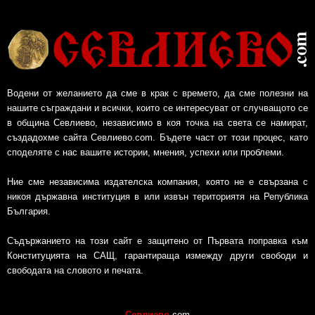
Водени от желанието да сме в крак с времето, да сме полезни на
нашите съграждани и всички, които се интересуват от случващото се
в община Севлиево, независимо в коя точка на света се намират,
създадохме сайта Севлиево.com. Бъдете част от този процес, като
споделяте с нас вашите истории, мнения, успехи или проблеми.
Ние сме независима издателска компания, която не е свързана с
никоя държавна институция в или извън териториятя на Република
България.
Съдържанието на този сайт е защитено от Първата поправка към
Конституцията на САЩ, гарантираща измежду други свободи и
свободата на словото и печата.
Севлиево
.com