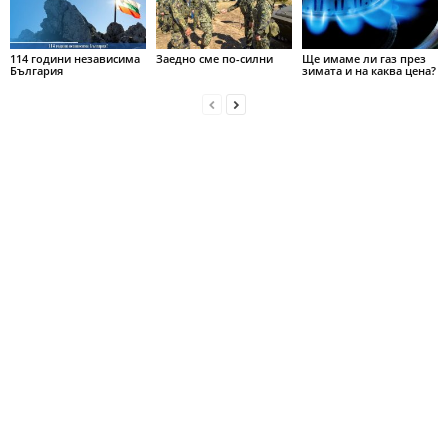
114 години независима
Заедно сме по-силни
Ще имаме ли газ през
България
зимата и на каква цена?