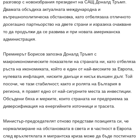
разговор с новоизбрания президент на САЩ Доналд Тръмп.
Двамата обсъдиха актуалната международна и
вътрешнополитическа обстановка, като отбелязаха отличното
досегашно партньорство на двете страни и изразиха очакване
то да продължи да се развива и при новата американска
администрация.
Премиерът Борисов запозна Доналд Тръмп с
макроикономическите показатели на страната ни, като отбеляза
ръста на икономиката, който е един от най-високите за Европа,
нулевата инфлация, ниските данъци и нисък външен дълг. Той
посочи, че тази стабилност, както и ролята на България в
региона, я правят едно от най-сигурните места за инвестиции.
Обсъдени бяха и мерките, които страната ни предприема за
диверсификация на енергийните източници и трасета.
Министър-председателят отново представи позицията си, че
нормализиране на обстановката в света и в частност в Европа
след връхлетялата я мигрантска криза може да бъде постигнато