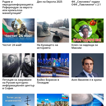
Радев и
Ден на Европа 2025
ФК „Севлиево“ надви
евродезинформацията:
ОФК „Павликени“ с 2:1
Референдум за еврото
или кремълска
манипулация?
Честит 24 май!
На бунището на
Ключ за надежда за
историята
Максим
Петиция за закриване
Бойко Борисов в
Асен Василев е в криза
на Руския културно-
Пловдив
информационен център
в София