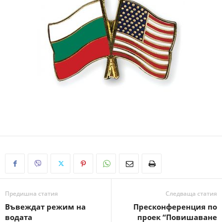
Предишна статия
Следваща статия
Въвеждат режим на
Пресконференция по
водата
проек “Повишаване