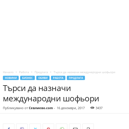
Начало
Работа
Предлага
Търси да назначи международни шофьори
НОВИНИ
БИЗНЕС
ОБЯВИ
РАБОТА
ПРЕДЛАГА
Търси да назначи
международни шофьори
Публикувано от
Севлиево.com
-
16 декември, 2017
3437