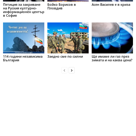
Петиция за закриване
Бойко Борисов в
Асен Василев е в криза
на Руския културно-
Пловдив
информационен център
в София
114 години независима
Заедно сме по-силни
Ще имаме ли газ през
България
зимата и на каква цена?