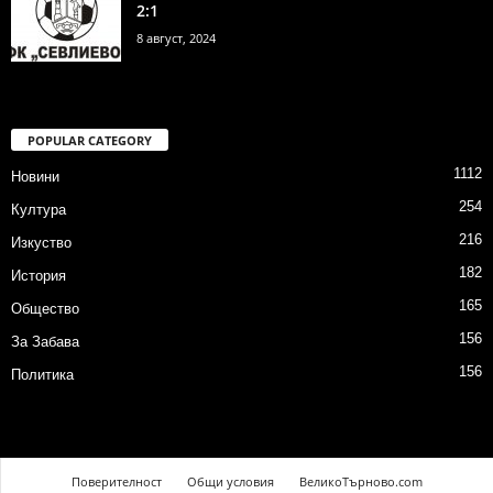
2:1
8 август, 2024
POPULAR CATEGORY
1112
Новини
254
Култура
216
Изкуство
182
История
165
Общество
156
За Забава
156
Политика
Поверителност
Общи условия
ВеликоТърново.com