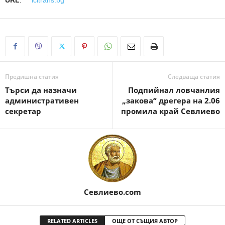
URL
:
icitrans.bg
Предишна статия
Следваща статия
Търси да назначи
Подпийнал ловчанлия
административен
„закова“ дрегера на 2.06
секретар
промила край Севлиево
Севлиево.com
RELATED ARTICLES
ОЩЕ ОТ СЪЩИЯ АВТОР