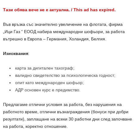
Тази обява вече не е актуална. / This ad has expired.
Във връзка със значително увеличение на флотата, фирма
„Ици Газ “ ЕООД
набира международни шофьори, за работа
вътрешно в Европа – Германия, Холандия, Белгия.
Изисквания
:
карта за дигитален тахограф;
валидно свидетелство за психологическа годност;
опит като международен шофьор;
АДР основен курс е предимство.
Предлагаме отлични условия за работа, без нарушения на
работното време, отлични възнаграждения (бонуси при добри
резултати), заплащане на всеки 30 работни дни след започване
на работа, коректно отношение.