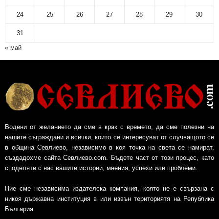
24
25
26
27
28
29
30
31
« май
Водени от желанието да сме в крак с времето, да сме полезни на
нашите съграждани и всички, които се интересуват от случващото се
в община Севлиево, независимо в коя точка на света се намират,
създадохме сайта Севлиево.com. Бъдете част от този процес, като
споделяте с нас вашите истории, мнения, успехи или проблеми.
Ние сме независима издателска компания, която не е свързана с
никоя държавна институция в или извън териториятя на Република
България.