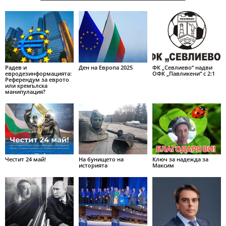
Радев и
Ден на Европа 2025
ФК „Севлиево“ надви
евродезинформацията:
ОФК „Павликени“ с 2:1
Референдум за еврото
или кремълска
манипулация?
Честит 24 май!
На бунището на
Ключ за надежда за
историята
Максим