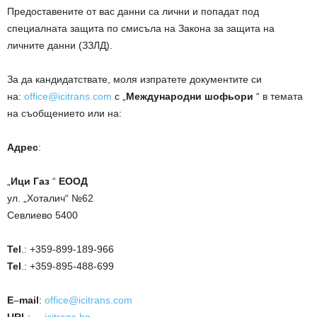
Предоставените от вас данни са лични и попадат под
специалната защита по смисъла на Закона за защита на
личните данни (ЗЗЛД).
За да кандидатствате, моля изпратете документите си
на:
office@icitrans.com
с „
Международни шофьори
“ в темата
на съобщението или на:
Адрес
:
„
Ици Газ
“
ЕООД
ул. „Хоталич“ №62
Севлиево 5400
Tel
.: +359-899-189-966
Tel
.: +359-895-488-699
E
–
mail
:
office@icitrans.com