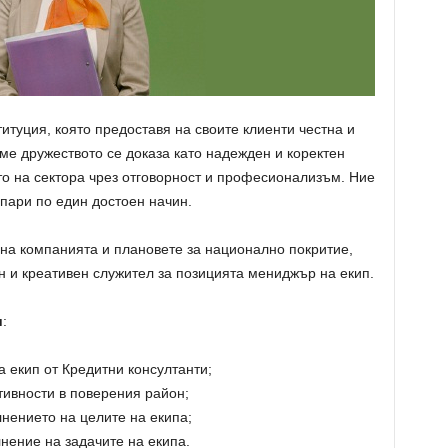
итуция, която предоставя на своите клиенти честна и
еме дружеството се доказа като надежден и коректен
то на сектора чрез отговорност и професионализъм. Ние
 пари по един достоен начин.
 на компанията и плановете за национално покритие,
ен и креативен служител за позицията мениджър на екип.
и
:
а екип от Кредитни консултанти;
тивности в поверения район;
лнението на целите на екипа;
нение на задачите на екипа.