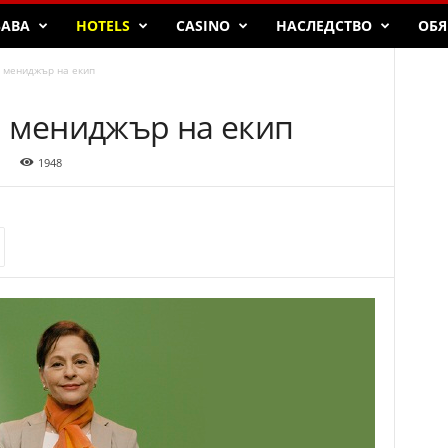
БАВА
HOTELS
CASINO
НАСЛЕДСТВО
ОБЯ
 мениджър на екип
и мениджър на екип
1948