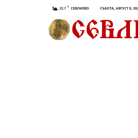
C
СЕВЛИЕВО
СЪБОТА, АВГУСТ 8, 20
22.7
С
е
в
л
и
е
в
о
.
c
o
m