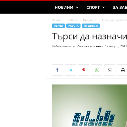
НОВИНИ
СПОРТ
ЗА ЗА
Начало
Работа
Предлага
Търси да назначи
ОБЯВИ
РАБОТА
ПРЕДЛАГА
Търси да назнач
Публикувано от
Севлиево.com
-
17 август, 2017