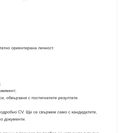
татно ориентирана личност.
;
ажимент;
си, обвързани с постигнатите резултати.
подробно CV. Ще се свържем само с кандидатите,
о документи.