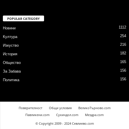
POPULAR CATEGORY
1112
Новини
254
Култура
216
Изкуство
182
История
165
Общество
156
За Забава
156
Политика
Поверителност
Общи условия
ВеликоТърново.com
Павликени.com
Сухиндол.com
Мездра.com
© Copyright 2009 - 2024 Севлиево.com