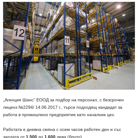
„Агенция Шанс“ ЕООД за подбор на персонал, с безсрочен
лиценз №2294/ 14.06.2017 г., търси подходящ кандидат за
работа в промишлено предприятие като началник цех.
Работата е дневна смяна с осем часов работен ден и със
заплата от
1,500
до
1,600
лева (бруто).