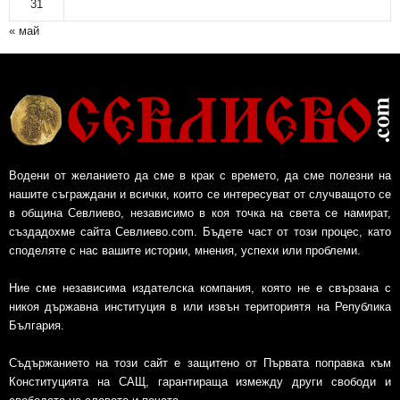
31
« май
Водени от желанието да сме в крак с времето, да сме полезни на
нашите съграждани и всички, които се интересуват от случващото се
в община Севлиево, независимо в коя точка на света се намират,
създадохме сайта Севлиево.com. Бъдете част от този процес, като
споделяте с нас вашите истории, мнения, успехи или проблеми.
Ние сме независима издателска компания, която не е свързана с
никоя държавна институция в или извън териториятя на Република
България.
Съдържанието на този сайт е защитено от Първата поправка към
Конституцията на САЩ, гарантираща измежду други свободи и