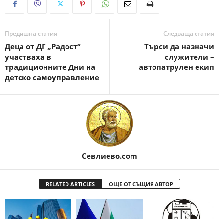
Предишна статия
Следваща статия
Деца от ДГ „Радост“
Търси да назначи
участваха в
служители –
традиционните Дни на
автопатрулен екип
детско самоуправление
Севлиево.com
RELATED ARTICLES
ОЩЕ ОТ СЪЩИЯ АВТОР