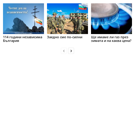
114 години независима
Заедно сме по-силни
Ще имаме ли газ през
България
зимата и на каква цена?