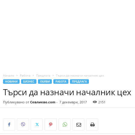
Начало
Работа
Предлага
Търси да назначи началник цех
НОВИНИ
БИЗНЕС
ОБЯВИ
РАБОТА
ПРЕДЛАГА
Търси да назначи началник цех
Публикувано от
Севлиево.com
-
7 декември, 2017
2151