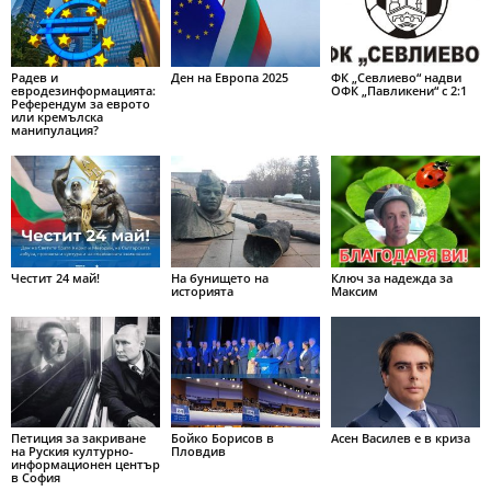
Радев и
Ден на Европа 2025
ФК „Севлиево“ надви
евродезинформацията:
ОФК „Павликени“ с 2:1
Референдум за еврото
или кремълска
манипулация?
Честит 24 май!
На бунището на
Ключ за надежда за
историята
Максим
Петиция за закриване
Бойко Борисов в
Асен Василев е в криза
на Руския културно-
Пловдив
информационен център
в София