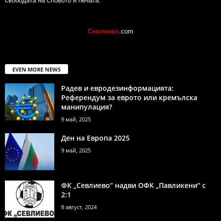
свободата на словото и печата.
Севлиево
.com
EVEN MORE NEWS
Радев и евродезинформацията:
Референдум за еврото или кремълска
манипулация?
9 май, 2025
Ден на Европа 2025
9 май, 2025
ФК „Севлиево“ надви ОФК „Павликени“ с
2:1
8 август, 2024