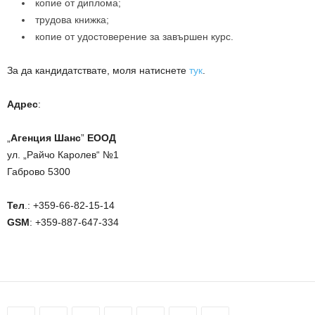
копие от диплома;
трудова книжка;
копие от удостоверение за завършен курс.
За да кандидатствате, моля натиснете
тук
.
Адрес
:
„
Агенция Шанс
”
ЕООД
ул. „Райчо Каролев“ №1
Габрово 5300
Тел
.: +359-66-82-15-14
GSM
: +359-887-647-334