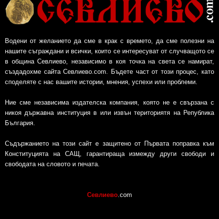
Водени от желанието да сме в крак с времето, да сме полезни на
нашите съграждани и всички, които се интересуват от случващото се
в община Севлиево, независимо в коя точка на света се намират,
създадохме сайта Севлиево.com. Бъдете част от този процес, като
споделяте с нас вашите истории, мнения, успехи или проблеми.
Ние сме независима издателска компания, която не е свързана с
никоя държавна институция в или извън териториятя на Република
България.
Съдържанието на този сайт е защитено от Първата поправка към
Конституцията на САЩ, гарантираща измежду други свободи и
свободата на словото и печата.
Севлиево
.com