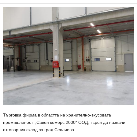
Търговка фирма в областта на хранително-вкусовата
промишленост, „Савея комерс 2000“ ООД, търси да назначи
отговорник склад за град Севлиево.