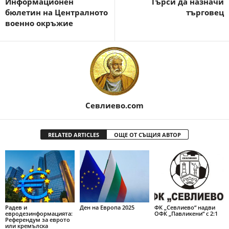
Информационен
Търси да назначи
бюлетин на Централното
търговец
военно окръжие
Севлиево.com
RELATED ARTICLES
ОЩЕ ОТ СЪЩИЯ АВТОР
Радев и
Ден на Европа 2025
ФК „Севлиево“ надви
евродезинформацията:
ОФК „Павликени“ с 2:1
Референдум за еврото
или кремълска