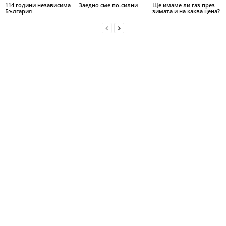
114 години независима
Заедно сме по-силни
Ще имаме ли газ през
България
зимата и на каква цена?