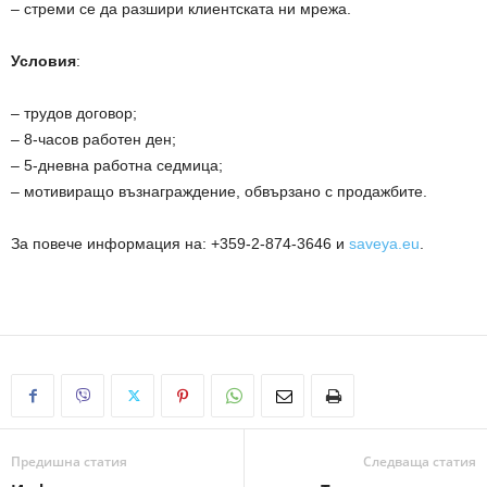
– стреми се да разшири клиентската ни мрежа.
Условия
:
– трудов договор;
– 8-часов работен ден;
– 5-дневна работна седмица;
– мотивиращо възнаграждение, обвързано с продажбите.
За повече информация на: +359-2-874-3646 и
saveya.eu
.
Предишна статия
Следваща статия