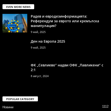
EVEN MORE NEWS
Радев и евродезинформацията:
Референдум за еврото или кремълска
манипулация?
9 май, 2025
Ден на Европа 2025
9 май, 2025
ФК „Севлиево“ надви ОФК „Павликени“ с
2:1
8 август, 2024
POPULAR CATEGORY
1112
Новини