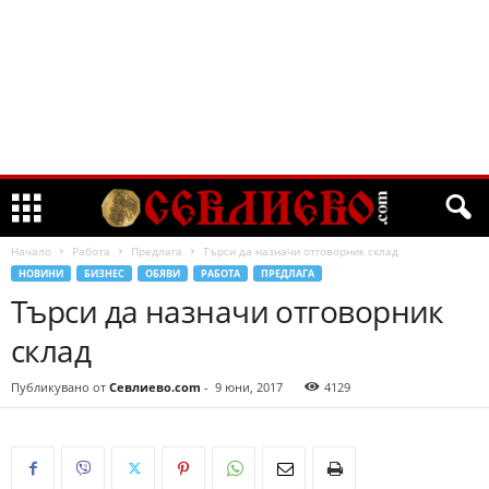
Начало
Работа
Предлага
Търси да назначи отговорник склад
НОВИНИ
БИЗНЕС
ОБЯВИ
РАБОТА
ПРЕДЛАГА
Търси да назначи отговорник
склад
Публикувано от
Севлиево.com
-
9 юни, 2017
4129