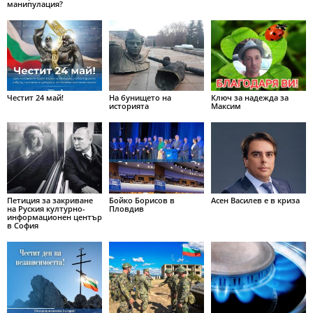
манипулация?
Честит 24 май!
На бунището на
Ключ за надежда за
историята
Максим
Петиция за закриване
Бойко Борисов в
Асен Василев е в криза
на Руския културно-
Пловдив
информационен център
в София