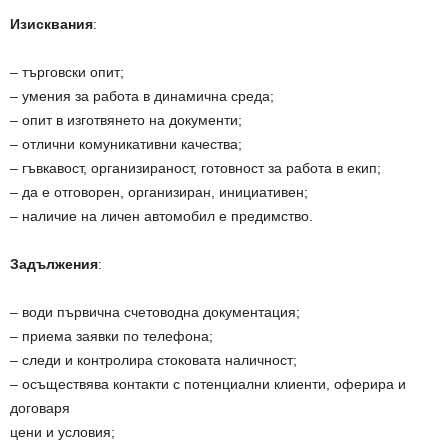
Изисквания
:
– търговски опит;
– умения за работа в динамична среда;
– опит в изготвянето на документи;
– отлични комуникативни качества;
– гъвкавост, организираност, готовност за работа в екип;
– да е отговорен, организиран, инициативен;
– наличие на личен автомобил е предимство.
Задължения
:
– води първична счетоводна документация;
– приема заявки по телефона;
– следи и контролира стоковата наличност;
– осъществява контакти с потенциални клиенти, оферира и
договаря
цени и условия;