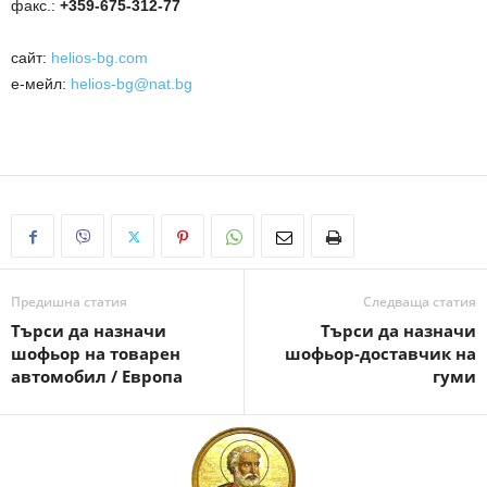
факс.:
+359-
675-312-77
сайт:
helios-bg.com
е-мейл:
helios-bg@nat.bg
Предишна статия
Следваща статия
Търси да назначи
Търси да назначи
шофьор на товарен
шофьор-доставчик на
автомобил / Европа
гуми