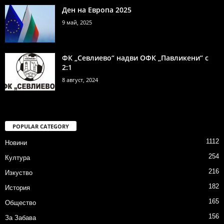
Ден на Европа 2025
9 май, 2025
ФК „Севлиево“ надви ОФК „Павликени“ с
2:1
8 август, 2024
POPULAR CATEGORY
1112
Новини
254
Култура
216
Изкуство
182
История
165
Общество
156
За Забава