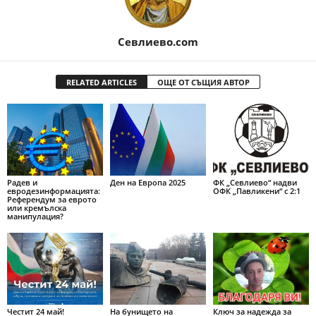
Севлиево.com
RELATED ARTICLES
ОЩЕ ОТ СЪЩИЯ АВТОР
Радев и
Ден на Европа 2025
ФК „Севлиево“ надви
евродезинформацията:
ОФК „Павликени“ с 2:1
Референдум за еврото
или кремълска
манипулация?
Честит 24 май!
На бунището на
Ключ за надежда за