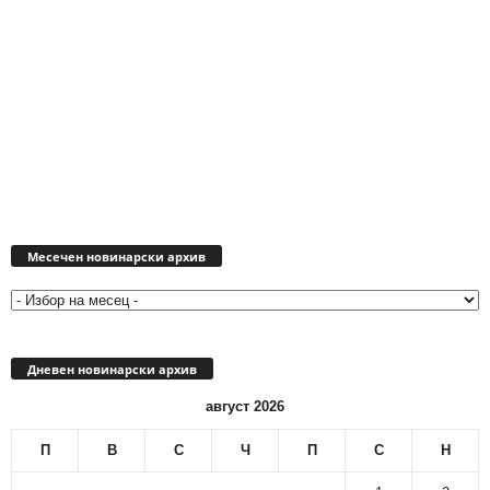
Месечен
новинарски
Месечен новинарски архив
архив
Дневен новинарски архив
август 2026
П
В
С
Ч
П
С
Н