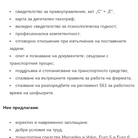
свидетелство за правоуправление, кат. „С“ + „Е“;
карта за дигитален тахограф;
валидно свидетелство за психологическа годност;
професионална компетентност;
отговорно отношение при изпълнение на поставените
задачи;
опит и познаване на документите, свързани с
транспортния процес;
поддръжка и стопанисване на транспортното средство;
спазване на вътрешните правила за работа на фирмата;
спазване на разпоредбите на регламент 561 за работното
време на шофьорите.
Ние предлагаме
:
коректно и навременно заплащане;
добри условия на труд;
транспортни средства Mercedes и Volvo, Euro 5 и Euro 6;