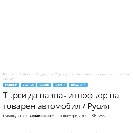
Начало
Работа
Предлага
Търси да назначи шофьор на товарен автомобил
/ Русия
НОВИНИ
БИЗНЕС
ОБЯВИ
РАБОТА
ПРЕДЛАГА
Търси да назначи шофьор на
товарен автомобил / Русия
Публикувано от
Севлиево.com
-
29 ноември, 2017
2253