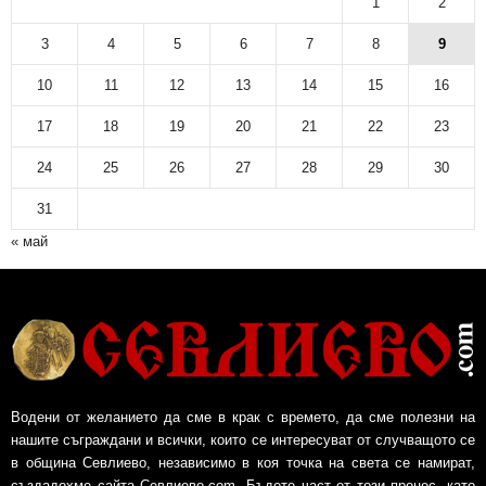
1
2
3
4
5
6
7
8
9
10
11
12
13
14
15
16
17
18
19
20
21
22
23
24
25
26
27
28
29
30
31
« май
Водени от желанието да сме в крак с времето, да сме полезни на
нашите съграждани и всички, които се интересуват от случващото се
в община Севлиево, независимо в коя точка на света се намират,
създадохме сайта Севлиево.com. Бъдете част от този процес, като