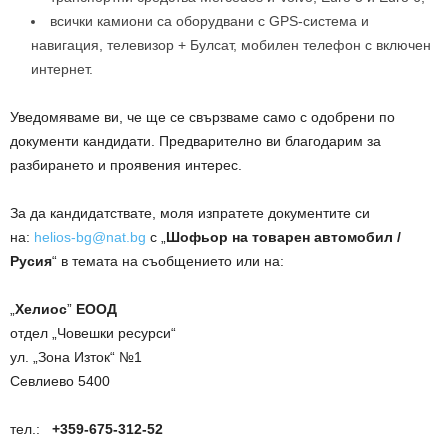
всички камиони са оборудвани с GPS-система и
навигация, телевизор + Булсат, мобилен телефон с включен
интернет.
Уведомяваме ви, че ще се свързваме само с одобрени по
документи кандидати. Предварително ви благодарим за
разбирането и проявения интерес.
За да кандидатствате, моля изпратете документите си
на:
helios-bg@nat.bg
с „
Шофьор на товарен автомобил /
Русия
“ в темата на съобщението или на:
„
Хелиос
”
ЕООД
отдел „Човешки ресурси“
ул. „Зона Изток“ №1
Севлиево 5400
тел.:
+359-675-312-52