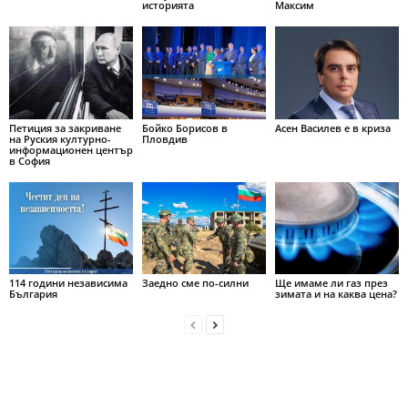
историята
Максим
Петиция за закриване
Бойко Борисов в
Асен Василев е в криза
на Руския културно-
Пловдив
информационен център
в София
114 години независима
Заедно сме по-силни
Ще имаме ли газ през
България
зимата и на каква цена?