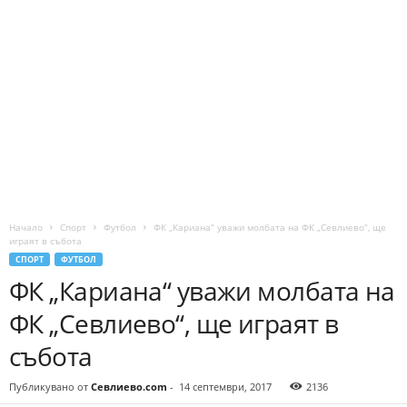
Начало
Спорт
Футбол
ФК „Кариана“ уважи молбата на ФК „Севлиево“, ще
играят в събота
СПОРТ
ФУТБОЛ
ФК „Кариана“ уважи молбата на
ФК „Севлиево“, ще играят в
събота
Публикувано от
Севлиево.com
-
14 септември, 2017
2136