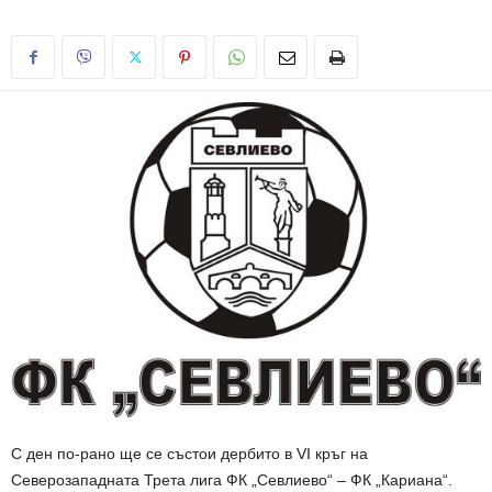
С ден по-рано ще се състои дербито в VI кръг на
Северозападната Трета лига ФК „Севлиево“ – ФК „Кариана“.