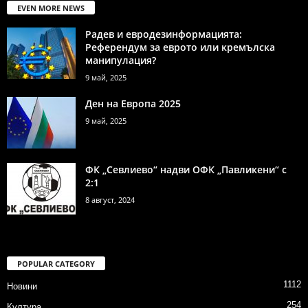
EVEN MORE NEWS
Радев и евродезинформацията:
Референдум за еврото или кремълска
манипулация?
9 май, 2025
Ден на Европа 2025
9 май, 2025
ФК „Севлиево“ надви ОФК „Павликени“ с
2:1
8 август, 2024
POPULAR CATEGORY
1112
Новини
254
Култура