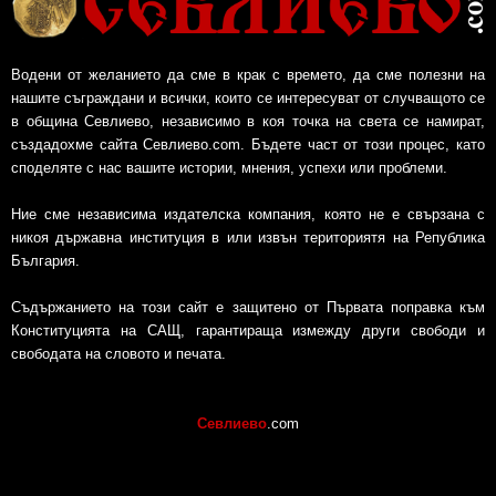
Водени от желанието да сме в крак с времето, да сме полезни на
нашите съграждани и всички, които се интересуват от случващото се
в община Севлиево, независимо в коя точка на света се намират,
създадохме сайта Севлиево.com. Бъдете част от този процес, като
споделяте с нас вашите истории, мнения, успехи или проблеми.
Ние сме независима издателска компания, която не е свързана с
никоя държавна институция в или извън териториятя на Република
България.
Съдържанието на този сайт е защитено от Първата поправка към
Конституцията на САЩ, гарантираща измежду други свободи и
свободата на словото и печата.
Севлиево
.com