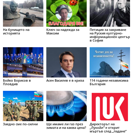
На бунището на
Ключ за надежда за
Петиция за закриване
историята
Максим
на Руския културно-
информационен център
в София
Бойко Борисов в
Асен Василев е в криза
114 години независима
Пловдив
България
Заедно сме по-силни
Ще имаме ли газ през
Директорът на
зимата и на каква цена?
„Лукойл“ е открит
мъртъв след „падане“