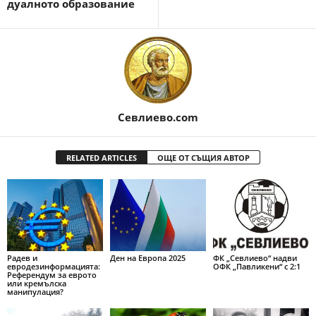
дуалното образование
Севлиево.com
RELATED ARTICLES
ОЩЕ ОТ СЪЩИЯ АВТОР
Радев и
Ден на Европа 2025
ФК „Севлиево“ надви
евродезинформацията:
ОФК „Павликени“ с 2:1
Референдум за еврото
или кремълска
манипулация?