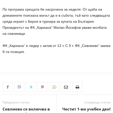
По програма срещата бе насрочена за неделя. От щаба на
домакините поискаха мачът да е в събота, тъй като следващата
сряда играят с Берое в турнира за купата на България.
Президентът на ФК „Кариана“ Милан Йосифов уважи молбата
на севлиевци.
ФК „Кариана“ е лидер с актив от 13 т. С 9 т. ФК „Севлиево“ заема
6-та позиция.
Предишна статия
Следваща статия
Севлиево се включва в
Честит 1-ви учебен ден!