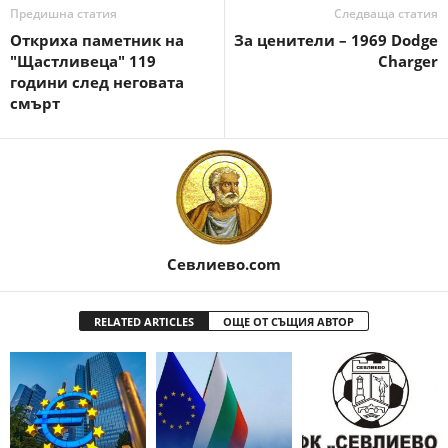
Предишна статия
Следваща статия
Откриха паметник на
За ценители – 1969 Dodge
"Щастливеца" 119
Charger
години след неговата
смърт
Севлиево.com
RELATED ARTICLES
ОЩЕ ОТ СЪЩИЯ АВТОР