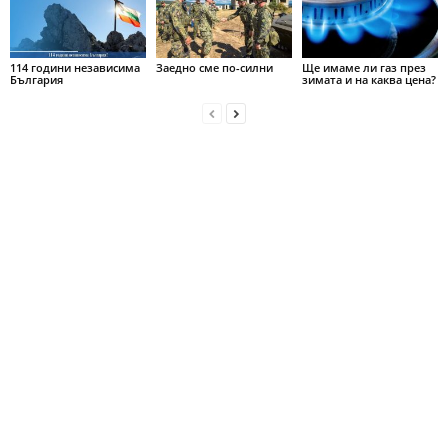
114 години независима
Заедно сме по-силни
Ще имаме ли газ през
България
зимата и на каква цена?