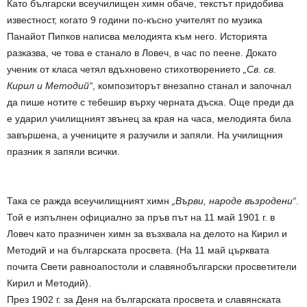
Като български всеучилищен химн обаче, текстът придобива
известност, когато 9 години по-късно учителят по музика
Панайот Пипков написва мелодията към него. Историята
разказва, че това е станало в Ловеч, в час по пеене. Докато
ученик от класа четял вдъхновено стихотворението
„Св. св.
Кирил и Методий“
, композиторът внезапно станал и започнал
да пише нотите с тебешир върху черната дъска. Още преди да
е ударил училищният звънец за края на часа, мелодията била
завършена, а учениците я разучили и запяли. На училищния
празник я запяли всички.
Така се ражда всеучилищният химн
„Върви, народе възродени“
.
Той е изпълнен официално за пръв път на 11 май 1901 г. в
Ловеч като празничен химн за възхвала на делото на Кирил и
Методий и на българската просвета. (На 11 май църквата
почита Свети равноапостоли и славянобългарски просветители
Кирил и Методий).
През 1902 г. за Деня на българската просвета и славянската