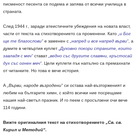
писменост песента се подема и запява от всички училища в
страната.
След 1944 г., заради атеистичните убеждения на новата власт,
части от текста на стихотворението са променени. Като
„и Бог
ще те благослови“
е заменен с
„напред и все напред върви“
, а
думите в четвъртия куплет
„Духовно покори страните, които
завладя с меч“
стават
„ведно със другите славяни, кръстосай
дух със огнен меч“
. Цели куплети пък напълно са премахнати
от читанките. Но това е вече история.
А
„Върви, народе възродени“
си остава най-възторженият и
любим на българите химн, с който всички ние посрещаме
нашия най-светъл празник. И го пеем с просълзени очи вече
114 години.
Вижте оригиналния текст на стихотворението
„Св. св.
Кирил и Методий“
.