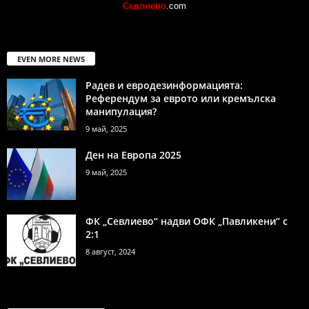
Севлиево
.com
EVEN MORE NEWS
Радев и евродезинформацията:
Референдум за еврото или кремълска
манипулация?
9 май, 2025
Ден на Европа 2025
9 май, 2025
ФК „Севлиево“ надви ОФК „Павликени“ с
2:1
8 август, 2024