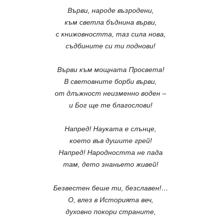
Върви, народе възродени,
към светла бъднина върви,
с книжовността, таз сила нова,
съдбините си ти поднови!
Върви към мощната Просвета!
В световните борби върви,
от длъжност неизменно воден –
и Бог ще те благослови!
Напред! Науката е слънце,
което във душите грей!
Напред! Народността не пада
там, дето знаньето живей!
Безвестен беше ти, безславен!…
О, влез в Историята веч,
духовно покори страните,