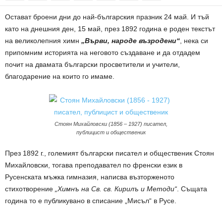
Остават броени дни до най-българския празник 24 май. И тъй
като на днешния ден, 15 май, през 1892 година е роден текстът
на великолепния химн
„Върви, народе възродени“
, нека си
припомним историята на неговото създаване и да отдадем
почит на двамата български просветители и учители,
благодарение на които го имаме.
Стоян Михайловски (1856 – 1927) писател,
публицист и общественик
През 1892 г., големият български писател и общественик Стоян
Михайловски, тогава преподавател по френски език в
Русенската мъжка гимназия, написва възторженото
стихотворение
„Химнъ на Св. св. Кирилъ и Методи“
. Същата
година то е публикувано в списание „Мисъл“ в Русе.