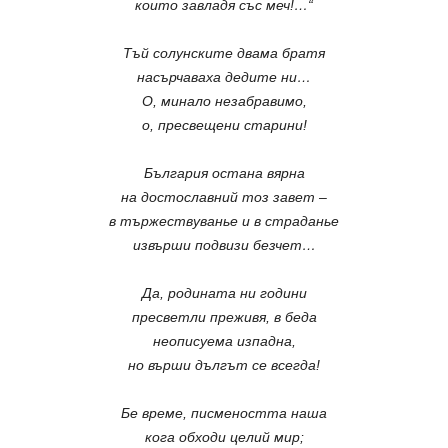
които завладя със меч!…“
Тъй солунските двама братя
насърчаваха дедите ни…
О, минало незабравимо,
о, пресвещени старини!
България остана вярна
на достославний тоз завет –
в тържествуванье и в страданье
извърши подвизи безчет…
Да, родината ни години
пресветли преживя, в беда
неописуема изпадна,
но върши дългът се всегда!
Бе време, писмеността наша
кога обходи целий мир;