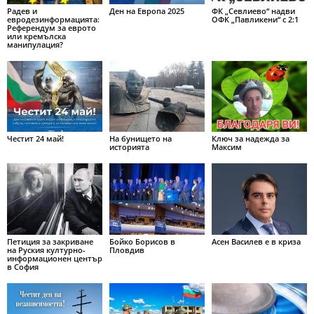
Радев и
Ден на Европа 2025
ФК „Севлиево“ надви
евродезинформацията:
ОФК „Павликени“ с 2:1
Референдум за еврото
или кремълска
манипулация?
Честит 24 май!
На бунището на
Ключ за надежда за
историята
Максим
Петиция за закриване
Бойко Борисов в
Асен Василев е в криза
на Руския културно-
Пловдив
информационен център
в София