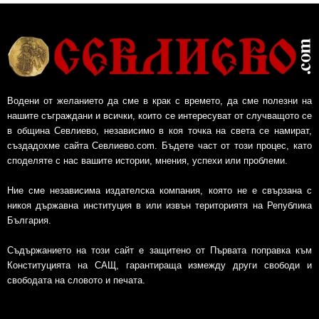
Водени от желанието да сме в крак с времето, да сме полезни на
нашите съграждани и всички, които се интересуват от случващото се
в община Севлиево, независимо в коя точка на света се намират,
създадохме сайта Севлиево.com. Бъдете част от този процес, като
споделяте с нас вашите истории, мнения, успехи или проблеми.
Ние сме независима издателска компания, която не е свързана с
никоя държавна институция в или извън териториятя на Република
България.
Съдържанието на този сайт е защитено от Първата поправка към
Конституцията на САЩ, гарантираща измежду други свободи и
свободата на словото и печата.