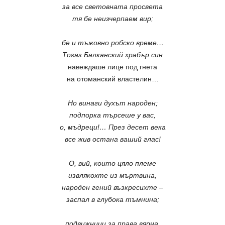
за все световната просвета
тя бе неизчерпаем вир;
бе и тъжовно робско време…
Тогаз Балканский храбър син
навеждаше лице под гнета
на отоманский властелин…
Но винаги духът народен;
подпорка търсеше у вас,
о, мъдреци!… През десет века
все жив остана ваший глас!
О, вий, които цяло племе
извлякохте из мъртвина,
народен гений възкресихте –
заспал в глубока тъмнина;
подвижници за права вярна,