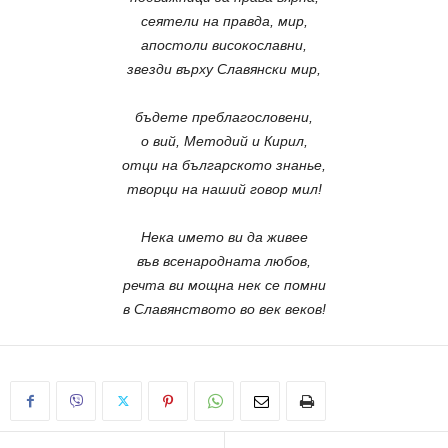
сеятели на правда, мир,
апостоли високославни,
звезди върху Славянски мир,
бъдете преблагословени,
о вий, Методий и Кирил,
отци на българското знанье,
творци на наший говор мил!
Нека името ви да живее
във всенародната любов,
речта ви мощна нек се помни
в Славянството во век веков!