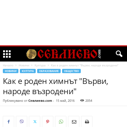
Начало
Новини
Култура
Как е роден химнът "Върви, народе възродени"
НОВИНИ
КУЛТУРА
ОБРАЗОВАНИЕ
ОБЩЕСТВО
Как е роден химнът "Върви,
народе възродени"
Публикувано от
Севлиево.com
-
15 май, 2016
2054