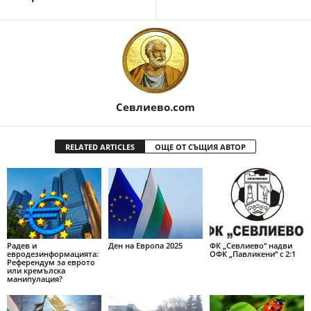
Севлиево.com
RELATED ARTICLES
ОЩЕ ОТ СЪЩИЯ АВТОР
Радев и
Ден на Европа 2025
ФК „Севлиево“ надви
евродезинформацията:
ОФК „Павликени“ с 2:1
Референдум за еврото
или кремълска
манипулация?