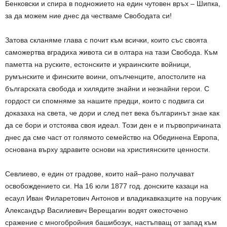
Бенковски и спира в подножието на един чутовен връх – Шипка,
за да можем ние днес да честваме Свободата си!
Затова скланяме глава с почит към всички, които със своята
саможертва вградиха живота си в олтара на тази Свобода. Към
паметта на руските, естонските и украинските войници,
румънските и финските воини, опълченците, апостолите на
българската свобода и хилядите знайни и незнайни герои. С
гордост си спомняме за нашите предци, които с подвига си
доказаха на света, че дори и след пет века българинът знае как
да се бори и отстоява своя идеал. Този ден е и първопричината
днес да сме част от голямото семейство на Обединена Европа,
основана върху здравите основи на християнските ценности.
Севлиево, е един от градове, които най–рано получават
освобождението си. На 16 юли 1877 год. донските казаци на
есаул Иван Филаретович Антонов и владикавказците на поручик
Александър Василиевич Верещагин водят ожесточено
сражение с многобройния башибозук, настъпващ от запад към