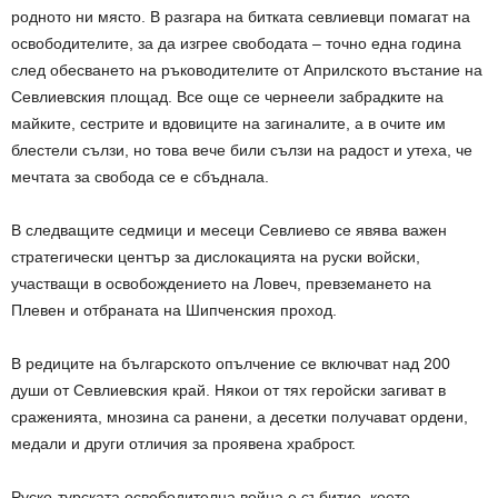
родното ни място. В разгара на битката севлиевци помагат на
освободителите, за да изгрее свободата – точно една година
след обесването на ръководителите от Априлското въстание на
Севлиевския площад. Все още се чернеели забрадките на
майките, сестрите и вдовиците на загиналите, а в очите им
блестели сълзи, но това вече били сълзи на радост и утеха, че
мечтата за свобода се е сбъднала.
В следващите седмици и месеци Севлиево се явява важен
стратегически център за дислокацията на руски войски,
участващи в освобождението на Ловеч, превземането на
Плевен и отбраната на Шипченския проход.
В редиците на българското опълчение се включват над 200
души от Севлиевския край. Някои от тях геройски загиват в
сраженията, мнозина са ранени, а десетки получават ордени,
медали и други отличия за проявена храброст.
Руско-турската освободителна война е събитие, което