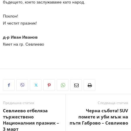
бъдещето, което заслужаваме като народ.
Поклон!
И честит празник!
д-р Иван Иванов
Кмет на гр. Севлиево
Предишна статия
Следваща статия
Севлиево отбеляза
Черна събота! SUV
тържествено
помете и уби мъж на
Националния празник –
пътя Габрово – Севлиево
3 март