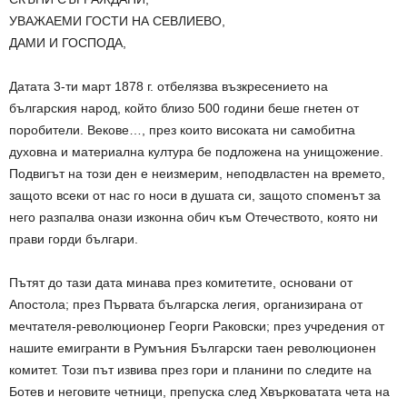
УВАЖАЕМИ ГОСТИ НА СЕВЛИЕВО,
ДАМИ И ГОСПОДА,
Датата 3-ти март 1878 г. отбелязва възкресението на
българския народ, който близо 500 години беше гнетен от
поробители. Векове…, през които високата ни самобитна
духовна и материална култура бе подложена на унищожение.
Подвигът на този ден е неизмерим, неподвластен на времето,
защото всеки от нас го носи в душата си, защото споменът
за
него разпалва онази изконна обич към Отечеството, която ни
прави горди българи.
Пътят до тази дата минава през комитетите, основани от
Апостола; през Първата българска легия, организирана от
мечтателя-революционер Георги Раковски; през учредения от
нашите емигранти в Румъния Български таен революционен
комитет. Този път извива през гори и планини по следите на
Ботев и неговите четници, препуска след Хвърковатата чета на