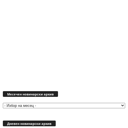
Месечен
новинарски
Месечен новинарски архив
архив
Дневен новинарски архив