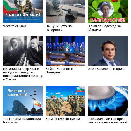
Честит 24 май!
На бунището на
Ключ за надежда за
историята
Максим
Петиция за закриване
Бойко Борисов в
Асен Василев е в криза
на Руския културно-
Пловдив
информационен център
в София
114 години независима
Заедно сме по-силни
Ще имаме ли газ през
България
зимата и на каква цена?