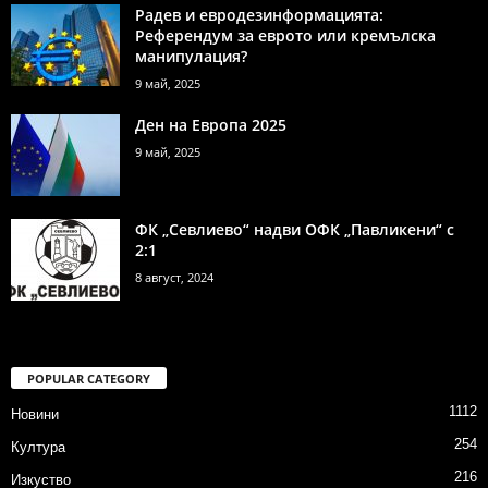
Радев и евродезинформацията:
Референдум за еврото или кремълска
манипулация?
9 май, 2025
Ден на Европа 2025
9 май, 2025
ФК „Севлиево“ надви ОФК „Павликени“ с
2:1
8 август, 2024
POPULAR CATEGORY
1112
Новини
254
Култура
216
Изкуство