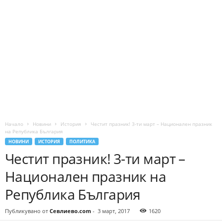
Начало
Новини
История
Честит празник! 3-ти март – Национален празник
на Република България
НОВИНИ
ИСТОРИЯ
ПОЛИТИКА
Честит празник! 3-ти март –
Национален празник на
Република България
Публикувано от
Севлиево.com
-
3 март, 2017
1620