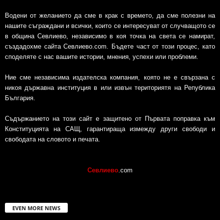
Водени от желанието да сме в крак с времето, да сме полезни на
нашите съграждани и всички, които се интересуват от случващото се
в община Севлиево, независимо в коя точка на света се намират,
създадохме сайта Севлиево.com. Бъдете част от този процес, като
споделяте с нас вашите истории, мнения, успехи или проблеми.
Ние сме независима издателска компания, която не е свързана с
никоя държавна институция в или извън териториятя на Република
България.
Съдържанието на този сайт е защитено от Първата поправка към
Конституцията на САЩ, гарантираща измежду други свободи и
свободата на словото и печата.
Севлиево
.com
EVEN MORE NEWS