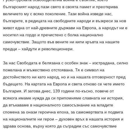
българският народ пази свято в своята памет и преоткрива
величието му с всяко поколение. Тази война изведе нас,
българите, в редицата на свободните народи и възкреси за нов
живот една от най-древните държави на Европа, а народът ни е
носител на гордо и пречистено с болка национално
самочувствие. Защото във вените ни кипи кръвта на нашите
предци – хайдути и революционери.
За нас Свободата е белязана с особен знак – изстрадана, силно
пожелана и мъжествено отстоявана. Тя е символ на
достойнството ни като народ, но и на нашата отговорност пред
бъдещето. На картата на Европа и света отново се чете името
България. И затова днес, 139 години по-късно, повече от
всякога имаме нужда да си припомняме славната ни история,
да втъкаваме в националното самосъзнание на младите
спомена за онази героична епоха, за саможертвата и подвига
на националните ни герои – духовен връх в нашата история и
здрава основа, върху която да съградим със самочувствие