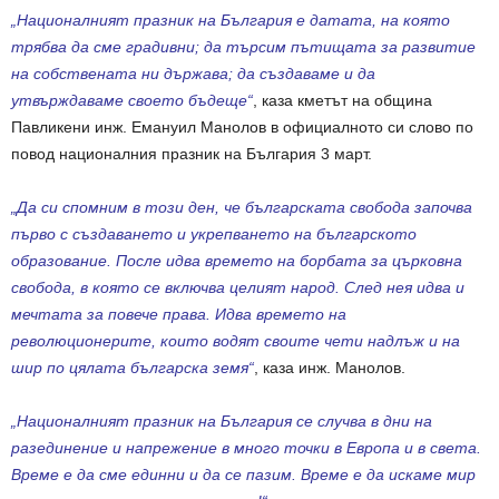
„Националният празник на България е датата, на която
трябва да сме градивни; да търсим пътищата за развитие
на собствената ни държава; да създаваме и да
утвърждаваме своето бъдеще“
, каза кметът на община
Павликени инж. Емануил Манолов в официалното си слово по
повод националния празник на България 3 март.
„Да си спомним в този ден, че българската свобода започва
първо с създаването и укрепването на българското
образование. После идва времето на борбата за църковна
свобода, в която се включва целият народ. След нея идва и
мечтата за повече права. Идва времето на
революционерите, които водят своите чети надлъж и на
шир по цялата българска земя“
, каза инж. Манолов.
„Националният празник на България се случва в дни на
разединение и напрежение в много точки в Европа и в света.
Време е да сме единни и да се пазим. Време е да искаме мир