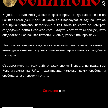
Водени от желанието да сме в крак с времето, да сме полезни на
нашите съграждани и всички, които се интересуват от случващото се
в община Севлиево, независимо в коя точка на света се намират,
създадохме сайта Севлиево.com. Бъдете част от този процес, като
споделяте с нас вашите истории, мнения, успехи или проблеми.
Ние сме независима издателска компания, която не е свързана с
никоя държавна институция в или извън териториятя на Република
България.
Съдържанието на този сайт е защитено от Първата поправка към
Конституцията на САЩ, гарантираща измежду други свободи и
свободата на словото и печата.
Севлиево
.com