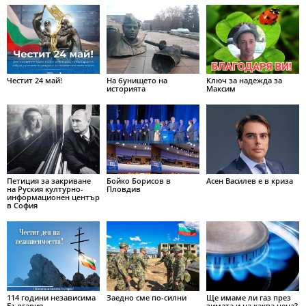
Честит 24 май!
На бунището на
Ключ за надежда за
историята
Максим
Петиция за закриване
Бойко Борисов в
Асен Василев е в криза
на Руския културно-
Пловдив
информационен център
в София
114 години независима
Заедно сме по-силни
Ще имаме ли газ през
България
зимата и на каква цена?