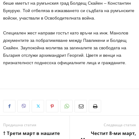
беше кметът на румънския град Болдещ Скайен – Константин
Букурую. Той отбеляза в изказването си съдбата на румънските
войски, участвали в Освободителната война.
Специален жест направи гостът като връчи на инж. Манолов
документите за побратимяване между Павликени и Болдещ
Скайен. Заупокойна молитва за загиналите за свободата на
Бъгария отслужи архимандрит Георгий. Цветя и венци на
признателност поднесоха официалните лица и гражданите.
Предишна статия
Следваща статия
† Трети март в нашите
Честит 8-ми март,