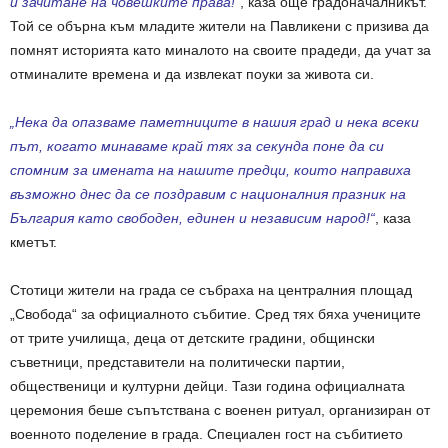
и зачитане на човешките права!“
, каза още градоначалникът.
Той се обърна към младите жители на Павликени с призива да
помнят историята като миналото на своите прадеди, да учат за
отминалите времена и да извлекат поуки за живота си.
„Нека да опазваме паметниците в нашия град и нека всеки
път, когато минаваме край тях за секунда поне да си
спомним за имената на нашите предци, които направиха
възможно днес да се поздравим с националния празник на
България като свободен, единен и независим народ!“
, каза
кметът.
Стотици жители на града се събраха на централния площад
„Свобода“ за официалното събитие. Сред тях бяха учениците
от трите училища, деца от детските градини, общински
съветници, представители на политически партии,
общественици и културни дейци. Тази година официалната
церемония беше съпътствана с военен ритуал, организиран от
военното поделение в града. Специален гост на събитието