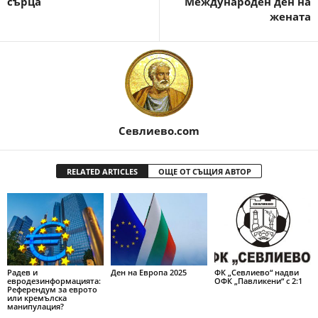
сърца
Международен ден на
жената
Севлиево.com
RELATED ARTICLES
ОЩЕ ОТ СЪЩИЯ АВТОР
Радев и
Ден на Европа 2025
ФК „Севлиево“ надви
евродезинформацията:
ОФК „Павликени“ с 2:1
Референдум за еврото
или кремълска
манипулация?