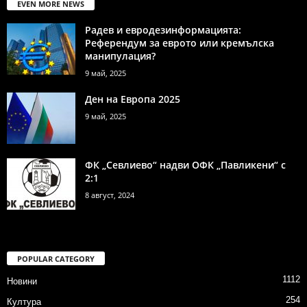
EVEN MORE NEWS
Радев и евродезинформацията:
Референдум за еврото или кремълска
манипулация?
9 май, 2025
Ден на Европа 2025
9 май, 2025
ФК „Севлиево“ надви ОФК „Павликени“ с
2:1
8 август, 2024
POPULAR CATEGORY
1112
Новини
254
Култура