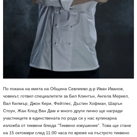
По покана на кмета на Община Севлиево д-р Иван Иванов,
човекът, готвил специалитети за Бил Клинтън, Ангела Меркел,
Вал Килмър, Джон Кери, Фейтлес, Дъстин Хофман, Шарън
Стоун, Жан Клод Ван Дам и много други лично ще награди
участниците в единствената по рода си у нас кулинарна
изложба от тиквени блюда “Тиквено изкушение”. Това ще стане
на 15 октомври след 11:00 часа по време на пъстрото тиквено