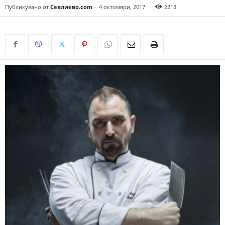
Публикувано от
Севлиево.com
-
4 октомври, 2017
2213