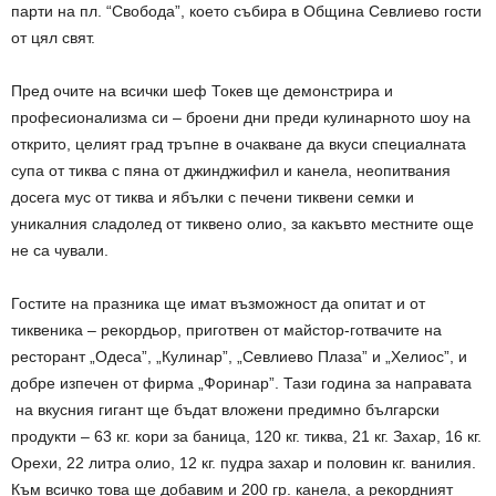
парти на пл. “Свобода”, което събира в Община Севлиево гости
от цял свят.
Пред очите на всички шеф Токев ще демонстрира и
професионализма си – броени дни преди кулинарното шоу на
открито, целият град тръпне в очакване да вкуси специалната
супа от тиква с пяна от джинджифил и канела, неопитвания
досега мус от тиква и ябълки с печени тиквени семки и
уникалния сладолед от тиквено олио, за какъвто местните още
не са чували.
Гостите на празника ще имат възможност да опитат и от
тиквеника – рекордьор, приготвен от майстор-готвачите на
ресторант „Одеса”, „Кулинар”, „Севлиево Плаза” и „Хелиос”, и
добре изпечен от фирма „Форинар”. Тази година за направата
на вкусния гигант ще бъдат вложени предимно български
продукти – 63 кг. кори за баница, 120 кг. тиква, 21 кг. Захар, 16 кг.
Орехи, 22 литра олио, 12 кг. пудра захар и половин кг. ванилия.
Към всичко това ще добавим и 200 гр. канела, а рекордният