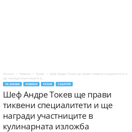
Начало
Новини
Кухня
Шеф Андре Токев ще прави тиквени специалитети и
ще награди участниците в...
ЗА ЗАБАВА
НОВИНИ
КУХНЯ
СЪБИТИЯ
Шеф Андре Токев ще прави
тиквени специалитети и ще
награди участниците в
кулинарната изложба