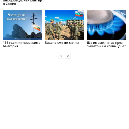
информационен център
в София
114 години независима
Заедно сме по-силни
Ще имаме ли газ през
България
зимата и на каква цена?