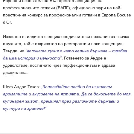
Европа и основател на Българската асоциация на
професионалните готвачи (БАПГ), официално жури на най-
престижния конкурс за професионални готвачи в Европа Bocuse
d’Or.
Известен в гилдията с енциклопедичните си познания за всичко
в кухнята, той е откривател на ресторанти и нови концепции.
Твърди, че
“великата кухня е като велика държава – трябва
да има история и ценности”
. Готвенето за Андре е
удоволствие, постигнато чрез перфекционизъм и здрава
дисциплина.
Шеф Андре Токев:
„Заповядайте заедно да изживеем
ароматите и вкусовете на ястията. Да се докоснете до моя
кулинарен живот, преминал през различните държави и
култури на хранене!”