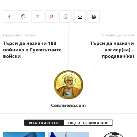
Предишна статия
Следваща статия
Търси да назначи 188
Търси да назначи
войника в Сухопътните
касиер(ка) –
войски
продавач(ка)
Севлиево.com
RELATED ARTICLES
ОЩЕ ОТ СЪЩИЯ АВТОР