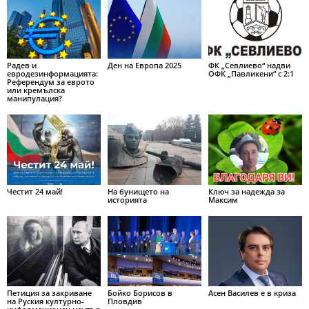
Радев и
Ден на Европа 2025
ФК „Севлиево“ надви
евродезинформацията:
ОФК „Павликени“ с 2:1
Референдум за еврото
или кремълска
манипулация?
Честит 24 май!
На бунището на
Ключ за надежда за
историята
Максим
Петиция за закриване
Бойко Борисов в
Асен Василев е в криза
на Руския културно-
Пловдив