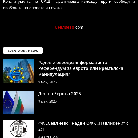
Конституцията на САЩ, гарантираща измежду други свободи и
свободата на словото и печата.
Севлиево
.com
EVEN MORE NEWS
Радев и евродезинформацията:
Референдум за еврото или кремълска
манипулация?
9 май, 2025
Ден на Европа 2025
9 май, 2025
ФК „Севлиево“ надви ОФК „Павликени“ с
2:1
8 август, 2024