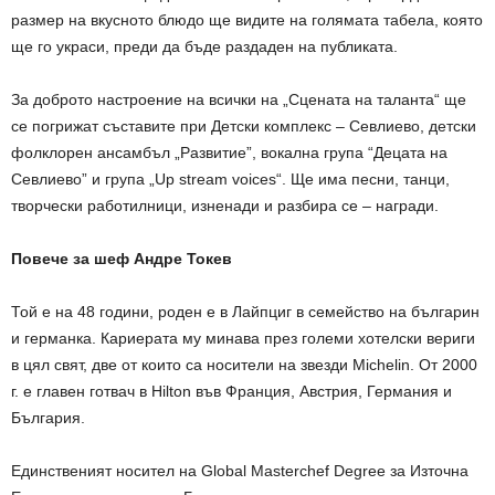
размер на вкусното блюдо ще видите на голямата табела, която
ще го украси, преди да бъде раздаден на публиката.
За доброто настроение на всички на „Сцената на таланта“ ще
се погрижат съставите при Детски комплекс – Севлиево, детски
фолклорен ансамбъл „Развитие”, вокална група “Децата на
Севлиево” и група „Up stream voices“. Ще има песни, танци,
творчески работилници, изненади и разбира се – награди.
Повече за шеф Андре Токев
Той е на 48 години, роден е в Лайпциг в семейство на българин
и германка. Кариерата му минава през големи хотелски вериги
в цял свят, две от които са носители на звезди Michelin. От 2000
г. е главен готвач в Hilton във Франция, Австрия, Германия и
България.
Единственият носител на Global Masterchef Degree за Източна