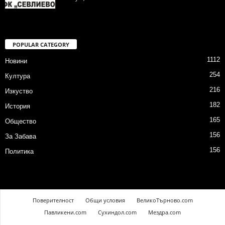
POPULAR CATEGORY
1112
Новини
254
Култура
216
Изкуство
182
История
165
Общество
156
За Забава
156
Политика
Поверителност
Общи условия
ВеликоТърново.com
Павликени.com
Сухиндол.com
Мездра.com