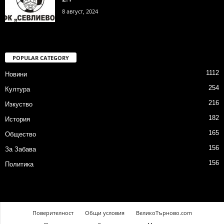
8 август, 2024
POPULAR CATEGORY
1112
Новини
254
Култура
216
Изкуство
182
История
165
Общество
156
За Забава
156
Политика
Поверителност
Общи условия
ВеликоТърново.com