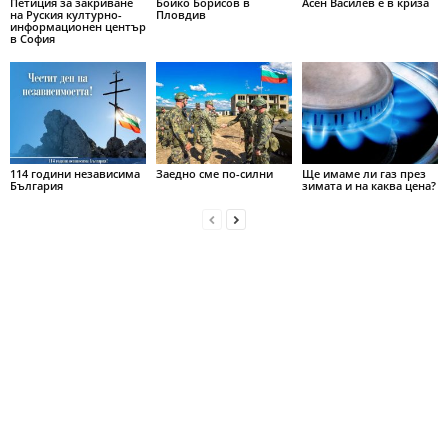
Петиция за закриване
Бойко Борисов в
Асен Василев е в криза
на Руския културно-
Пловдив
информационен център
в София
114 години независима
Заедно сме по-силни
Ще имаме ли газ през
България
зимата и на каква цена?