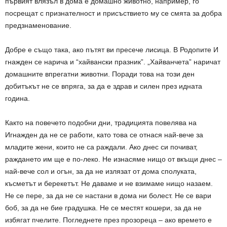
първият влязъл в дома е домашно животно, например, го
посрещат с признателност и присъствието му се смята за добра
предзнаменование.
Добре е също така, ако пътят ви пресече лисица. В Родопите И
гнажден се нарича и “хайвански празник”. „Хайванчета” наричат
домашните впрегатни животни. Поради това на този ден
добитъкът не се впряга, за да е здрав и силен през идната
година.
Както на повечето подобни дни, традицията повелява на
Игнажден да не се работи, като това се отнася най-вече за
младите жени, които не са раждали. Ако днес си почиват,
раждането им ще е по-леко. Не изнасяме нищо от вкъщи днес –
най-вече сол и огън, за да не излязат от дома сполуката,
късметът и берекетът. Не даваме и не взимаме нищо назаем.
Не се пере, за да не се настани в дома ни болест. Не се вари
боб, за да не бие градушка. Не се местят кошери, за да не
избягат пчелите. Погледнете през прозореца – ако времето е