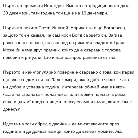
Църквата премести Игнажден. Вместо на традиционната дата
20 декември, тази година той ще е на 19 декември.
Църквата почита Свети Игнатий. Наричат го още Богоносец,
защото той е казвал, че сам носи Бог в сърцето си. Загива
разкъсан от лъвове, по заповед на римския владетел Траян.
Може би няма друг празник, който да е свързан с толкова
поверия и ритуали. Ето и най-разпространените от тях:
Първото и най-популярно поверие е свързано с това, кой първи
ще влезе в дома ни на 20 декември, ако е добър човек – чака
ни добра и успешна година. Интересен обичай има в някои
части на страната – полазникът, или първият влязъл в дома,
сяда и „мъти” пред огнището върху слама и съчки, които сам е
донесъл.
Идеята на този обред е двойна – да мътят квачките през
годината и да дойдат момци, които да вземат момите. Ако