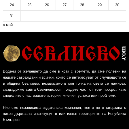
24
25
26
27
28
29
30
31
« май
Водени от желанието да сме в крак с времето, да сме полезни на
нашите съграждани и всички, които се интересуват от случващото се
в община Севлиево, независимо в коя точка на света се намират,
създадохме сайта Севлиево.com. Бъдете част от този процес, като
споделяте с нас вашите истории, мнения, успехи или проблеми.
Ние сме независима издателска компания, която не е свързана с
никоя държавна институция в или извън териториятя на Република
България.