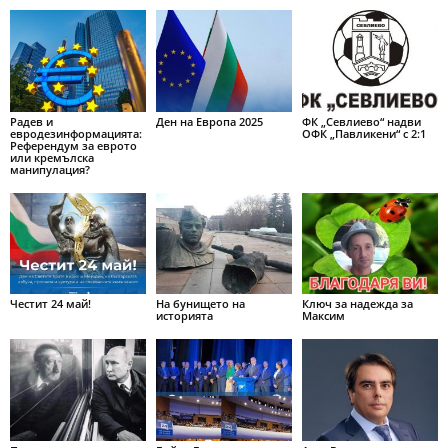
Радев и
Ден на Европа 2025
ФК „Севлиево“ надви
евродезинформацията:
ОФК „Павликени“ с 2:1
Референдум за еврото
или кремълска
манипулация?
Честит 24 май!
На бунището на
Ключ за надежда за
историята
Максим