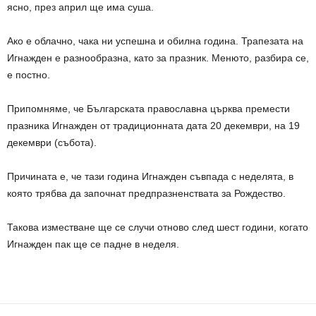
ясно, през април ще има суша.
Ако е облачно, чака ни успешна и обилна година. Трапезата на
Игнажден е разнообразна, като за празник. Менюто, разбира се,
е постно.
Припомняме, че Българската православна църква премести
празника Игнажден от традиционната дата 20 декември, на 19
декември (събота).
Причината е, че тази година Игнажден съвпада с неделята, в
която трябва да започнат предпразненствата за Рождество.
Такова изместване ще се случи отново след шест години, когато
Игнажден пак ще се падне в неделя.