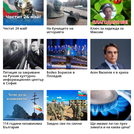
Честит 24 май!
На бунището на
Ключ за надежда за
историята
Максим
Петиция за закриване
Бойко Борисов в
Асен Василев е в криза
на Руския културно-
Пловдив
информационен център
в София
114 години независима
Заедно сме по-силни
Ще имаме ли газ през
България
зимата и на каква цена?