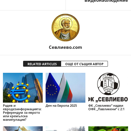
видеонаблюдение
Севлиево.com
RELATED ARTICLES
ОЩЕ ОТ СЪЩИЯ АВТОР
Радев и
Ден на Европа 2025
ФК „Севлиево“ надви
евродезинформацията:
ОФК „Павликени“ с 2:1
Референдум за еврото
или кремълска
манипулация?