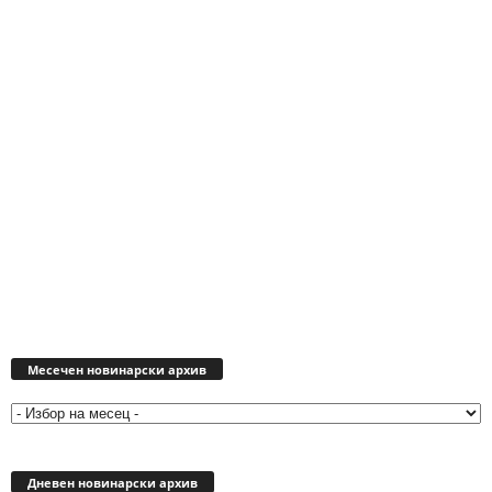
Месечен
новинарски
Месечен новинарски архив
архив
Дневен новинарски архив