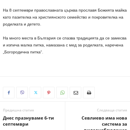
На 8 септември православната църква прославя Божията майка
като пазителка на християнското семейство и покровителка на
родилката и детето.
На много места в България се спазва традицията да се замесва
и изпича малка питка, намазана с мед за родилката, наречена
„Богородична питка“.
Предишна статия
Следваща статия
Днес празнуваме 6-ти
Севлиево има нова
септември
система за