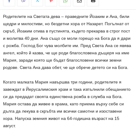
Родителите на Светата дева – праведните Йоаким и Ана, били
щедри и милостиви, но бездетни хора от Назарет. Погълнат от
скръб, Йоаким отива в пустинята, където прекарва в строг пост
и молитва 40 дни. Ана също се моли горещо на Бога да я дари
с рожба. Господ Бог чува молбите им. Пред Света Ана се явява
ангел, който й казва, че ще роди благословена дъщеря на име
Мария, заради която ще бъдат благословени всички земни
родове. Света Ана дава обет, че ще обрече детето си на Бога.
Когато малката Мария навършва три години, родителите я
завеждат в Йерусалимския храм и така изпълнили обещанието
си да предадат своята единствена рожба в служба на Бога.
Мария остава да живее в храма, като приема върху себе си
дълга да лекува в скръбта им всички самотни и изоставени
хора. Напуска земния живот на 64-годишна възраст на 15
август.