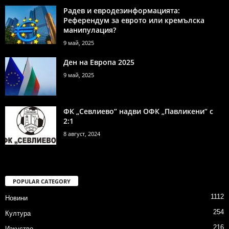
Радев и евродезинформацията:
Референдум за еврото или кремълска
манипулация?
9 май, 2025
Ден на Европа 2025
9 май, 2025
ФК „Севлиево“ надви ОФК „Павликени“ с
2:1
8 август, 2024
POPULAR CATEGORY
1112
Новини
254
Култура
216
Изкуство