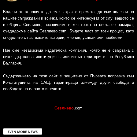
Водени от желанието да сме в крак с времето, да сме полезни на
нашите съграждани и всички, които се интересуват от случващото се
в община Севлиево, независимо в коя точка на света се намират,
създадохме сайта Севлиево.com. Бъдете част от този процес, като
споделяте с нас вашите истории, мнения, успехи или проблеми.
Ние сме независима издателска компания, която не е свързана с
никоя държавна институция в или извън териториятя на Република
България.
Съдържанието на този сайт е защитено от Първата поправка към
Конституцията на САЩ, гарантираща измежду други свободи и
свободата на словото и печата.
Севлиево
.com
EVEN MORE NEWS