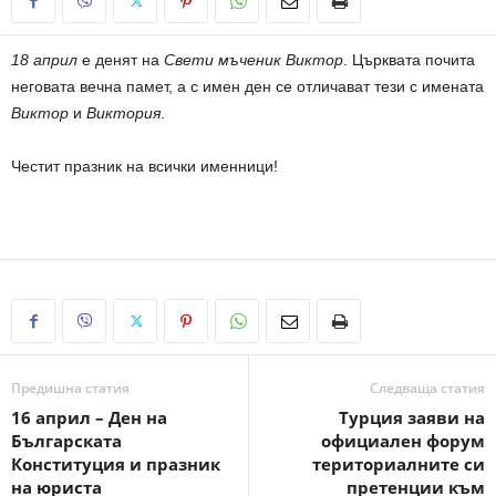
18 април
е денят на
Свети мъченик Виктор
. Църквата почита
неговата вечна памет, а с имен ден се отличават тези с имената
Виктор
и
Виктория
.
Честит празник на всички именници!
Предишна статия
Следваща статия
16 април – Ден на
Турция заяви на
Българската
официален форум
Конституция и празник
териториалните си
на юриста
претенции към