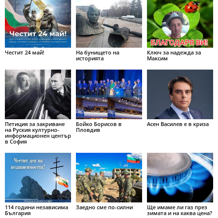
Честит 24 май!
На бунището на
Ключ за надежда за
историята
Максим
Петиция за закриване
Бойко Борисов в
Асен Василев е в криза
на Руския културно-
Пловдив
информационен център
в София
114 години независима
Заедно сме по-силни
Ще имаме ли газ през
България
зимата и на каква цена?