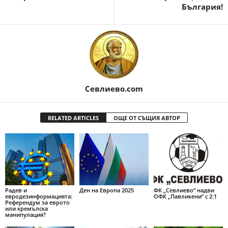
България!
Севлиево.com
RELATED ARTICLES
ОЩЕ ОТ СЪЩИЯ АВТОР
Радев и
Ден на Европа 2025
ФК „Севлиево“ надви
евродезинформацията:
ОФК „Павликени“ с 2:1
Референдум за еврото
или кремълска
манипулация?