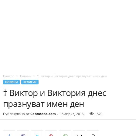
Начало
Новини
† Виктор и Виктория днес празнуват имен ден
НОВИНИ
РЕЛИГИЯ
† Виктор и Виктория днес
празнуват имен ден
Публикувано от
Севлиево.com
-
18 април, 2016
1570