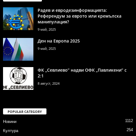
Радев и евродезинформацията:
Референдум за еврото или кремълска
манипулация?
9 май, 2025
Ден на Европа 2025
9 май, 2025
ФК „Севлиево“ надви ОФК „Павликени“ с
2:1
8 август, 2024
POPULAR CATEGORY
1112
Новини
254
Култура