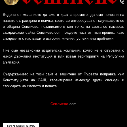
Водени от желанието да сме в крак с времето, да сме полезни на
нашите съграждани и всички, които се интересуват от случващото се
в община Севлиево, независимо в коя точка на света се намират,
създадохме сайта Севлиево.com. Бъдете част от този процес, като
споделяте с нас вашите истории, мнения, успехи или проблеми.
Ние сме независима издателска компания, която не е свързана с
никоя държавна институция в или извън териториятя на Република
България.
Съдържанието на този сайт е защитено от Първата поправка към
Конституцията на САЩ, гарантираща измежду други свободи и
свободата на словото и печата.
Севлиево
.com
EVEN MORE NEWS