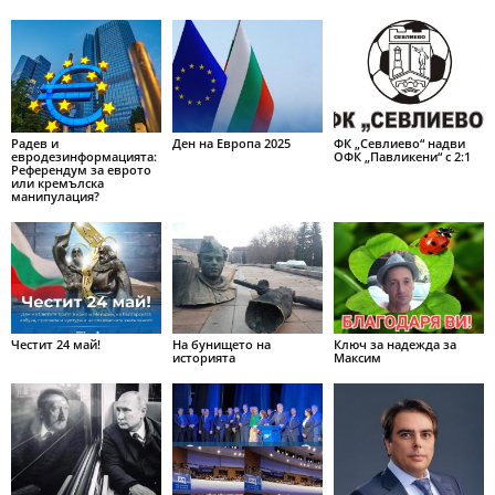
Радев и
Ден на Европа 2025
ФК „Севлиево“ надви
евродезинформацията:
ОФК „Павликени“ с 2:1
Референдум за еврото
или кремълска
манипулация?
Честит 24 май!
На бунището на
Ключ за надежда за
историята
Максим