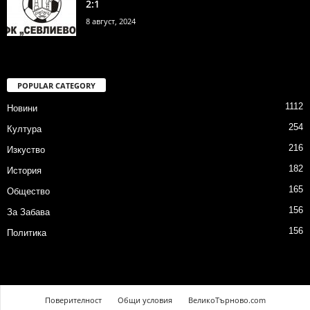
2:1
8 август, 2024
POPULAR CATEGORY
1112
Новини
254
Култура
216
Изкуство
182
История
165
Общество
156
За Забава
156
Политика
Поверителност
Общи условия
ВеликоТърново.com