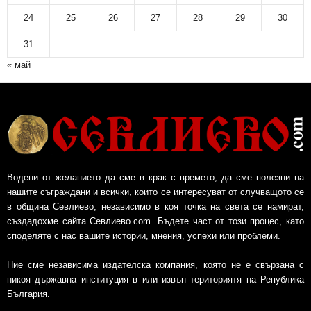
24
25
26
27
28
29
30
31
« май
Водени от желанието да сме в крак с времето, да сме полезни на
нашите съграждани и всички, които се интересуват от случващото се
в община Севлиево, независимо в коя точка на света се намират,
създадохме сайта Севлиево.com. Бъдете част от този процес, като
споделяте с нас вашите истории, мнения, успехи или проблеми.
Ние сме независима издателска компания, която не е свързана с
никоя държавна институция в или извън териториятя на Република
България.