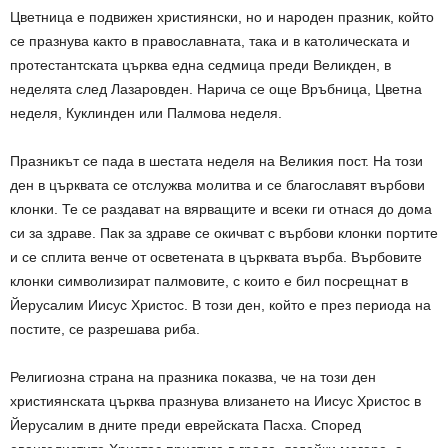
Цветница е подвижен християнски, но и народен празник, който
се празнува както в православната, така и в католическата и
протестантската църква една седмица преди Великден, в
неделята след Лазаровден. Нарича се още Връбница, Цветна
неделя, Куклинден или Палмова неделя.
Празникът се пада в шестата неделя на Великия пост. На този
ден в църквата се отслужва молитва и се благославят върбови
клонки. Те се раздават на вярващите и всеки ги отнася до дома
си за здраве. Пак за здраве се окичват с върбови клонки портите
и се сплита венче от осветената в църквата върба. Върбовите
клонки символизират палмовите, с които е бил посрещнат в
Йерусалим Иисус Христос. В този ден, който е през периода на
постите, се разрешава риба.
Религиозна страна на празника показва, че на този ден
християнската църква празнува влизането на Иисус Христос в
Йерусалим в дните преди еврейската Пасха. Според