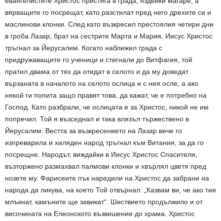
евангелистите Христос пристига в града, яздейки магаре, а
вярващите го посрещат, като разстилат пред него дрехите си и
маслинови клонки. След като възкресил престоялия четири дни
в гроба Лазар, брат на сестрите Марта и Мария, Иисус Христос
тръгнал за Йерусалим. Когато наближил града с
придружаващите го ученици и стигнали до Витфагия, той
пратил двама от тях да отидат в селото и да му доведат
вързаната в началото на селото ослица и с нея осле, а ако
някой ги попита защо правят това, да кажат, че е потребно на
Господ. Като разбрали, че ослицата е за Христос, никой не им
попречил. Той я възседнал и така влязъл тържествено в
Йерусалим. Вестта за възкресението на Лазар вече го
изпреварила и хиляден народ тръгнал към Витания, за да го
посрещне. Народът, виждайки в Иисус Христос Спасителя,
възторжено размахвал палмови клонки и хвърлял цветя пред
нозете му. Фарисеите пък наредили на Христос да забрани на
народа да ликува, на което Той отвърнал: „Казвам ви, че ако тия
млъкнат, камъните ще завикат“. Шествието продължило и от
височината на Елеонското възвишение до храма. Христос