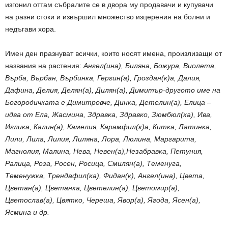
изгонил оттам събралите се в двора му продавачи и купувачи
на разни стоки и извършил множество изцерения на болни и
недъгави хора.
Имен ден празнуват всички, които носят имена, произлизащи от
названия на растения:
Ангел(ина), Биляна, Божура, Виолета,
Върба, Върбан, Върбинка, Гергин(а), Гроздан(к)а, Далия,
Дафина, Делия, Делян(а), Дилян(а), Димитър-другото име на
Богородичката е Димитровче, Динка, Детелин(а), Елица –
идва от Ела, Жасмина, Здравка, Здравко, Зюмбюл(ка), Ива,
Иглика, Калин(а), Камелия, Карамфил(к)а, Китка, Латинка,
Лили, Лила, Лилия, Лиляна, Лора, Люлина, Маргарита,
Магнолия, Малина, Нева, Невен(а),Незабравка, Петуния,
Ралица, Роза, Росен, Росица, Смилян(а), Теменуга,
Теменужка, Трендафил(ка), Фидан(к), Ангел(ина), Цвета,
Цветан(а), Цветанка, Цветелин(а), Цветомир(а),
Цветослав(а), Цвятко, Череша, Явор(а), Ягода, Ясен(а),
Ясмина и др.