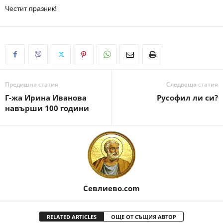
Честит празник!
Предишна статия
Следваща статия
Г-жа Ирина Иванова
Русофил ли си?
навърши 100 години
Севлиево.com
RELATED ARTICLES
ОЩЕ ОТ СЪЩИЯ АВТОР