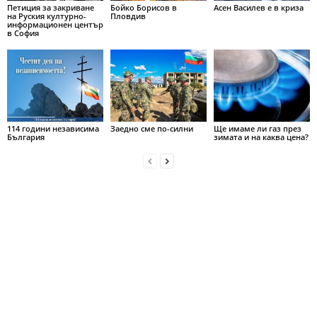
Петиция за закриване
Бойко Борисов в
Асен Василев е в криза
на Руския културно-
Пловдив
информационен център
в София
114 години независима
Заедно сме по-силни
Ще имаме ли газ през
България
зимата и на каква цена?