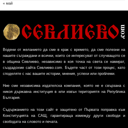
« май
Водени от желанието да сме в крак с времето, да сме полезни на
нашите съграждани и всички, които се интересуват от случващото се
в община Севлиево, независимо в коя точка на света се намират,
създадохме сайта Севлиево.com. Бъдете част от този процес, като
споделяте с нас вашите истории, мнения, успехи или проблеми.
Ние сме независима издателска компания, която не е свързана с
никоя държавна институция в или извън териториятя на Република
България.
Съдържанието на този сайт е защитено от Първата поправка към
Конституцията на САЩ, гарантираща измежду други свободи и
свободата на словото и печата.