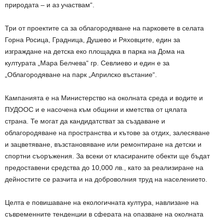
природата – и аз участвам“.
Три от проектите са за облагородяване на парковете в селата
Горна Росица, Градница, Душево и Ряховците, един за
изграждане на детска еко площадка в парка на Дома на
културата „Мара Белчева“ гр. Севлиево и един е за
„Облагородяване на парк „Априлско въстание“.
Кампанията е на Министерство на околната среда и водите и
ПУДООС и е насочена към общини и кметства от цялата
страна. Те могат да кандидатстват за създаване и
облагородяване на пространства и кътове за отдих, залесяване
и зацветяване, възстановяване или ремонтиране на детски и
спортни съоръжения. За всеки от класираните обекти ще бъдат
предоставени средства до 10,000 лв., като за реализиране на
дейностите се разчита и на доброволния труд на населението.
Целта е повишаване на екологичната култура, навлизане на
съвременните тенденции в сферата на опазване на околната