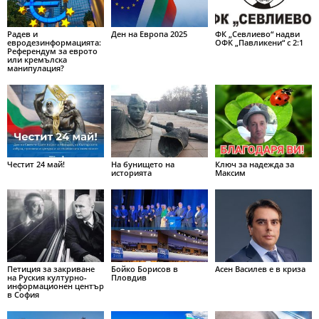
Радев и
Ден на Европа 2025
ФК „Севлиево“ надви
евродезинформацията:
ОФК „Павликени“ с 2:1
Референдум за еврото
или кремълска
манипулация?
Честит 24 май!
На бунището на
Ключ за надежда за
историята
Максим
Петиция за закриване
Бойко Борисов в
Асен Василев е в криза
на Руския културно-
Пловдив
информационен център
в София