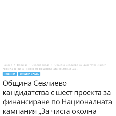
Начало
Новини
Околна среда
Община Севлиево кандидатства с шест
проекта за финансиране по Националната кампания „За...
НОВИНИ
ОКОЛНА СРЕДА
Община Севлиево
кандидатства с шест проекта за
финансиране по Националната
кампания „За чиста околна