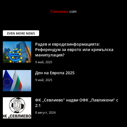
Севлиево
.com
EVEN MORE NEWS
Радев и евродезинформацията:
Референдум за еврото или кремълска
манипулация?
9 май, 2025
Ден на Европа 2025
9 май, 2025
ФК „Севлиево“ надви ОФК „Павликени“ с
2:1
8 август, 2024