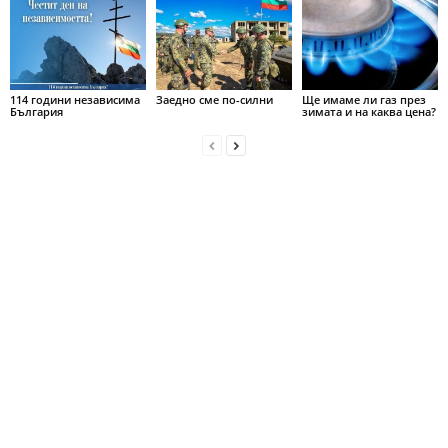
114 години независима
Заедно сме по-силни
Ще имаме ли газ през
България
зимата и на каква цена?