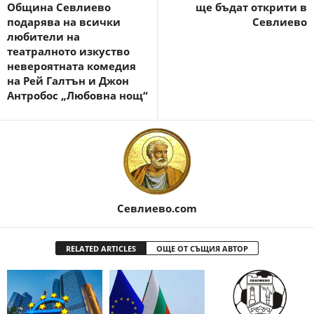
Община Севлиево
ще бъдат открити в
подарява на всички
Севлиево
любители на
театралното изкуство
невероятната комедия
на Рей Галтън и Джон
Антробос „Любовна нощ“
Севлиево.com
RELATED ARTICLES
ОЩЕ ОТ СЪЩИЯ АВТОР