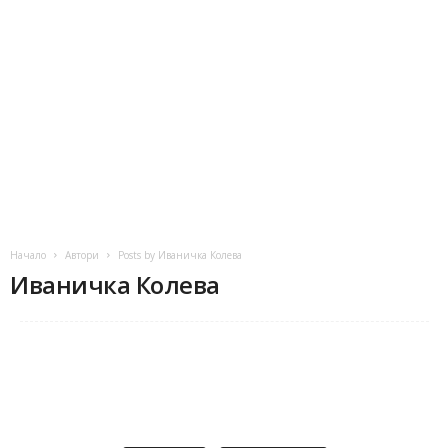
Начало
Автори
Posts by Иваничка Колева
Иваничка Колева