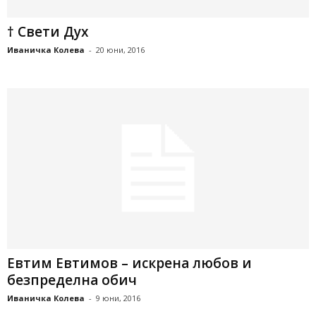
† Свети Дух
Иваничка Колева
-
20 юни, 2016
Евтим Евтимов – искрена любов и
безпределна обич
Иваничка Колева
-
9 юни, 2016