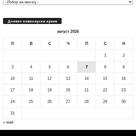
е
ч
е
Дневен новинарски архив
н
н
август 2026
о
в
П
В
С
Ч
П
С
Н
и
н
1
2
а
р
3
4
5
6
7
8
9
с
10
11
12
13
14
15
16
к
и
17
18
19
20
21
22
23
а
р
24
25
26
27
28
29
30
х
и
31
в
« май