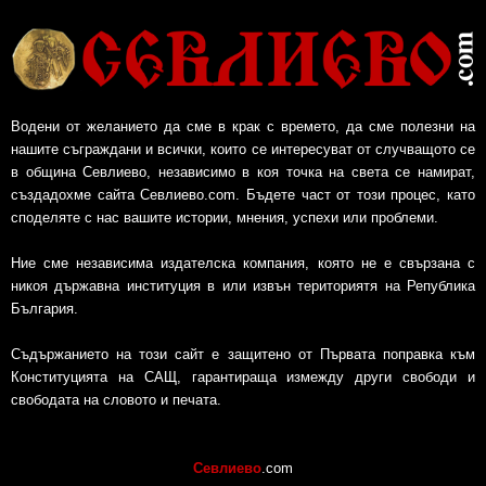
Водени от желанието да сме в крак с времето, да сме полезни на
нашите съграждани и всички, които се интересуват от случващото се
в община Севлиево, независимо в коя точка на света се намират,
създадохме сайта Севлиево.com. Бъдете част от този процес, като
споделяте с нас вашите истории, мнения, успехи или проблеми.
Ние сме независима издателска компания, която не е свързана с
никоя държавна институция в или извън териториятя на Република
България.
Съдържанието на този сайт е защитено от Първата поправка към
Конституцията на САЩ, гарантираща измежду други свободи и
свободата на словото и печата.
Севлиево
.com