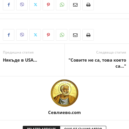
Предишна статия
Следваща статия
Някъде в USA…
"Совите не са, това което
са…"
Севлиево.com
RELATED ARTICLES
ОЩЕ ОТ СЪЩИЯ АВТОР