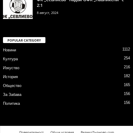
2:1
8 август, 2024
POPULAR CATEGORY
1112
Новини
254
Култура
216
Изкуство
182
История
165
Общество
156
За Забава
156
Политика
Поверителност
Общи условия
ВеликоТърново.com