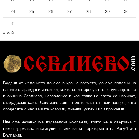
24
25
26
27
28
29
30
31
« май
Водени от желанието да сме в крак с времето, да сме полезни на
нашите съграждани и всички, които се интересуват от случващото се
в община Севлиево, независимо в коя точка на света се намират,
създадохме сайта Севлиево.com. Бъдете част от този процес, като
споделяте с нас вашите истории, мнения, успехи или проблеми.
Ние сме независима издателска компания, която не е свързана с
никоя държавна институция в или извън териториятя на Република
България.