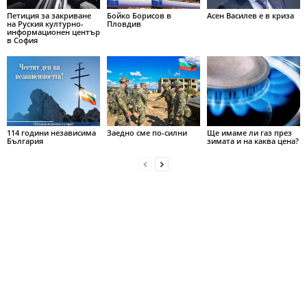
Петиция за закриване
Бойко Борисов в
Асен Василев е в криза
на Руския културно-
Пловдив
информационен център
в София
114 години независима
Заедно сме по-силни
Ще имаме ли газ през
България
зимата и на каква цена?