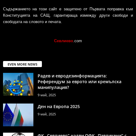
Съдържанието на този сайт е защитено от Първата поправка към
Конституцията на САЩ, гарантираща измежду други свободи и
свободата на словото и печата.
Севлиево
.com
EVEN MORE NEWS
Радев и евродезинформацията:
Референдум за еврото или кремълска
манипулация?
9 май, 2025
Ден на Европа 2025
9 май, 2025
ФК „Севлиево“ надви ОФК „Павликени“ с