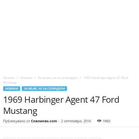
Начало
Новини
За мъже, не за селяндури
1969 Harbinger Agent 47 Ford
Mustang
НОВИНИ
ЗА МЪЖЕ, НЕ ЗА СЕЛЯНДУРИ
1969 Harbinger Agent 47 Ford
Mustang
Публикувано от
Севлиево.com
-
2 септември, 2016
1860