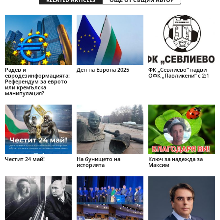
Радев и
Ден на Европа 2025
ФК „Севлиево“ надви
евродезинформацията:
ОФК „Павликени“ с 2:1
Референдум за еврото
или кремълска
манипулация?
Честит 24 май!
На бунището на
Ключ за надежда за
историята
Максим