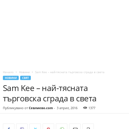
Начало
Новини
Sam Kee – най-тясната търговска сграда в света
НОВИНИ
СВЯТ
Sam Kee – най-тясната
търговска сграда в света
Публикувано от
Севлиево.com
-
3 април, 2016
1377