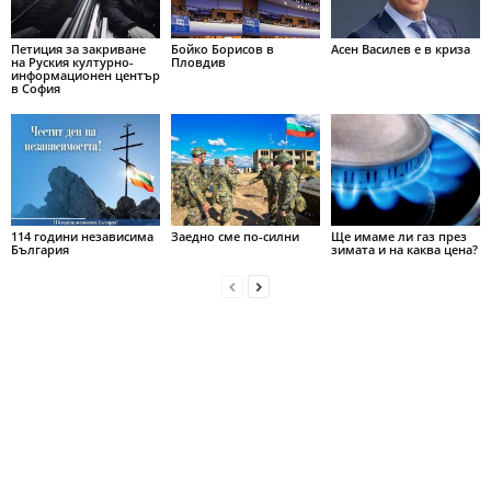
Петиция за закриване
Бойко Борисов в
Асен Василев е в криза
на Руския културно-
Пловдив
информационен център
в София
114 години независима
Заедно сме по-силни
Ще имаме ли газ през
България
зимата и на каква цена?