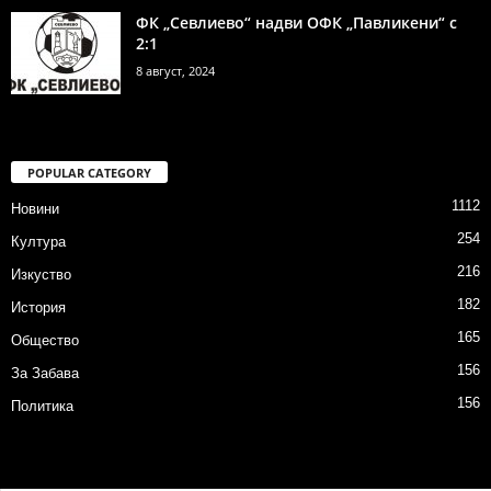
ФК „Севлиево“ надви ОФК „Павликени“ с
2:1
8 август, 2024
POPULAR CATEGORY
1112
Новини
254
Култура
216
Изкуство
182
История
165
Общество
156
За Забава
156
Политика