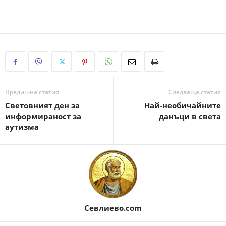
Предишна статия
Следваща статия
Световният ден за
Най-необичайните
информираност за
данъци в света
аутизма
Севлиево.com