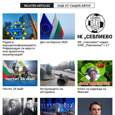
RELATED ARTICLES
ОЩЕ ОТ СЪЩИЯ АВТОР
Радев и
Ден на Европа 2025
ФК „Севлиево“ надви
евродезинформацията:
ОФК „Павликени“ с 2:1
Референдум за еврото
или кремълска
манипулация?
Честит 24 май!
На бунището на
Ключ за надежда за
историята
Максим