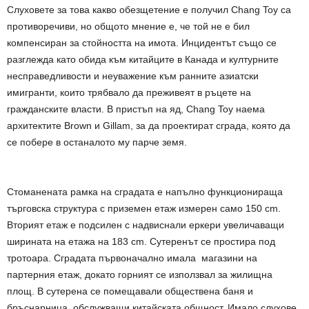
Слуховете за това какво обезщетение е получил Chang Toy са
противоречиви, но общото мнение е, че той не е бил
компенсиран за стойността на имота. Инцидентът също се
разглежда като обида към китайците в Канада и културните
несправедливости и неуважение към ранните азиатски
имигранти, които трябвало да преживеят в ръцете на
гражданските власти. В пристъп на яд, Chang Toy наема
архитектите Brown и Gillam, за да проектират сграда, която да
се побере в останалото му парче земя.
Стоманената рамка на сградата е напълно функционираща
търговска структура с приземен етаж измерен само 150 cm.
Вторият етаж е подсилен с надвиснали еркери увеличаващи
ширината на етажа на 183 cm. Сутеренът се простира под
тротоара. Сградата първоначално имала магазини на
партерния етаж, докато горният се използвал за жилищна
площ. В сутерена се помещавали обществена баня и
бръснарница, обслужващи китайската общност. Имало слухове,