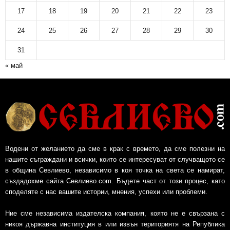
17
18
19
20
21
22
23
24
25
26
27
28
29
30
31
« май
Водени от желанието да сме в крак с времето, да сме полезни на
нашите съграждани и всички, които се интересуват от случващото се
в община Севлиево, независимо в коя точка на света се намират,
създадохме сайта Севлиево.com. Бъдете част от този процес, като
споделяте с нас вашите истории, мнения, успехи или проблеми.
Ние сме независима издателска компания, която не е свързана с
никоя държавна институция в или извън териториятя на Република