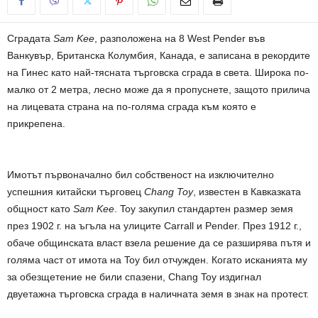
Сградата
Sam Kee
, разположена на 8 West Pender във
Ванкувър, Британска Колумбия, Канада, е записана в рекордите
на Гинес като най-тясната търговска сграда в света. Широка по-
малко от 2 метра, лесно може да я пропуснете, защото прилича
на лицевата страна на по-голяма сграда към която е
прикрепена.
Имотът първоначално бил собственост на изключително
успешния китайски търговец
Chang Toy
, известен в Кавказката
общност като
Sam Kee
. Toy закупил стандартен размер земя
през 1902 г. на ъгъла на улиците Carrall и Pender. През 1912 г.,
обаче общинската власт взела решение да се разширява пътя и
голяма част от имота на Toy бил отчужден. Когато исканията му
за обезщетение не били спазени, Chang Toy издигнал
двуетажна търговска сграда в наличната земя в знак на протест.