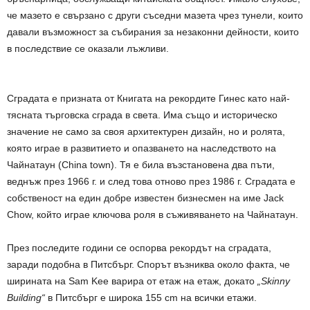
че мазето е свързано с други съседни мазета чрез тунели, които
давали възможност за събирания за незаконни дейности, които
в последствие се оказали лъжливи.
Сградата е призната от Книгата на рекордите Гинес като най-
тясната търговска сграда в света. Има също и историческо
значение не само за своя архитектурен дизайн, но и ролята,
която играе в развитието и опазването на наследството на
Чайнатаун (China town). Тя е била възстановена два пъти,
веднъж през 1966 г. и след това отново през 1986 г. Сградата е
собственост на един добре известен бизнесмен на име Jack
Chow, който играе ключова роля в съживяването на Чайнатаун.
През последите години се оспорва рекордът на сградата,
заради подобна в Питсбърг. Спорът възниква около факта, че
ширината на Sam Kee варира от етаж на етаж, докато
„Skinny
Building“
в Питсбърг е широка 155 cm на всички етажи.