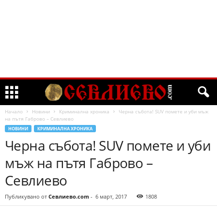
Начало
Новини
Криминална хроника
Черна събота! SUV помете и уби мъж
на пътя Габрово – Севлиево
НОВИНИ
КРИМИНАЛНА ХРОНИКА
Черна събота! SUV помете и уби
мъж на пътя Габрово –
Севлиево
Публикувано от
Севлиево.com
-
6 март, 2017
1808