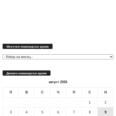
Месечен
новинарски
Месечен новинарски архив
архив
Дневен новинарски архив
август 2026
П
В
С
Ч
П
С
Н
1
2
3
4
5
6
7
8
9