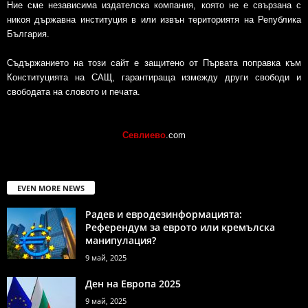
Ние сме независима издателска компания, която не е свързана с
никоя държавна институция в или извън териториятя на Република
България.
Съдържанието на този сайт е защитено от Първата поправка към
Конституцията на САЩ, гарантираща измежду други свободи и
свободата на словото и печата.
Севлиево
.com
EVEN MORE NEWS
Радев и евродезинформацията:
Референдум за еврото или кремълска
манипулация?
9 май, 2025
Ден на Европа 2025
9 май, 2025