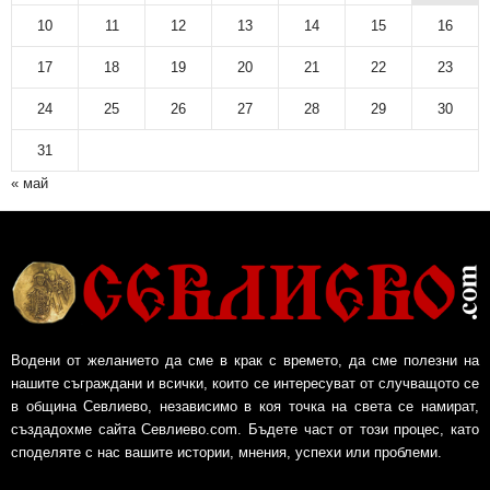
10
11
12
13
14
15
16
17
18
19
20
21
22
23
24
25
26
27
28
29
30
31
« май
Водени от желанието да сме в крак с времето, да сме полезни на
нашите съграждани и всички, които се интересуват от случващото се
в община Севлиево, независимо в коя точка на света се намират,
създадохме сайта Севлиево.com. Бъдете част от този процес, като
споделяте с нас вашите истории, мнения, успехи или проблеми.