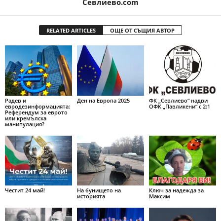
Севлиево.com
RELATED ARTICLES
ОЩЕ ОТ СЪЩИЯ АВТОР
Радев и
Ден на Европа 2025
ФК „Севлиево“ надви
евродезинформацията:
ОФК „Павликени“ с 2:1
Референдум за еврото
или кремълска
манипулация?
Честит 24 май!
На бунището на
Ключ за надежда за
историята
Максим