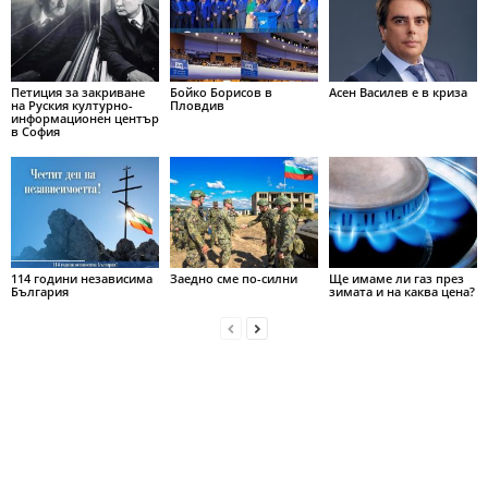
Петиция за закриване
Бойко Борисов в
Асен Василев е в криза
на Руския културно-
Пловдив
информационен център
в София
114 години независима
Заедно сме по-силни
Ще имаме ли газ през
България
зимата и на каква цена?