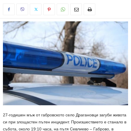
27-годишен мъж от габровското село Драгановци загуби живота
си при злощастен пътен инцидент. Произшествието е станало в
събота, около 19:10 часа, на пътя Севлиево – Габрово, в