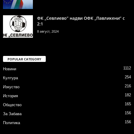
ФК „Севлиево“ надви ОФК „Павликени“ с
2:1
8 август, 2024
POPULAR CATEGORY
1112
Новини
254
Култура
216
Изкуство
182
История
165
Общество
156
За Забава
156
Политика