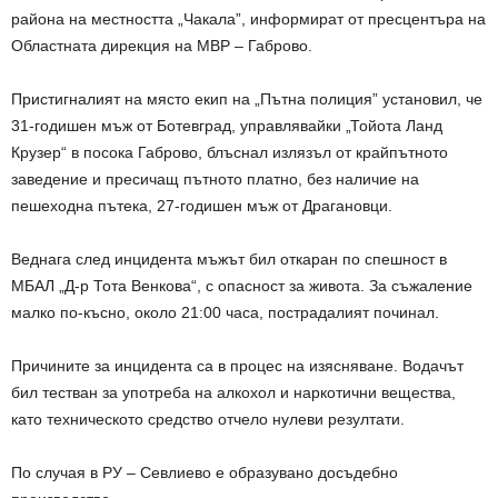
района на местността „Чакала”, информират от пресцентъра на
Областната дирекция на МВР – Габрово.
Пристигналият на място екип на „Пътна полиция” установил, че
31-годишен мъж от Ботевград, управлявайки „Тойота Ланд
Крузер“ в посока Габрово, блъснал излязъл от крайпътното
заведение и пресичащ пътното платно, без наличие на
пешеходна пътека, 27-годишен мъж от Драгановци.
Веднага след инцидента мъжът бил откаран по спешност в
МБАЛ „Д-р Тота Венкова“, с опасност за живота. За съжаление
малко по-късно, около 21:00 часа, пострадалият починал.
Причините за инцидента са в процес на изясняване. Водачът
бил тестван за употреба на алкохол и наркотични вещества,
като техническото средство отчело нулеви резултати.
По случая в РУ – Севлиево е образувано досъдебно