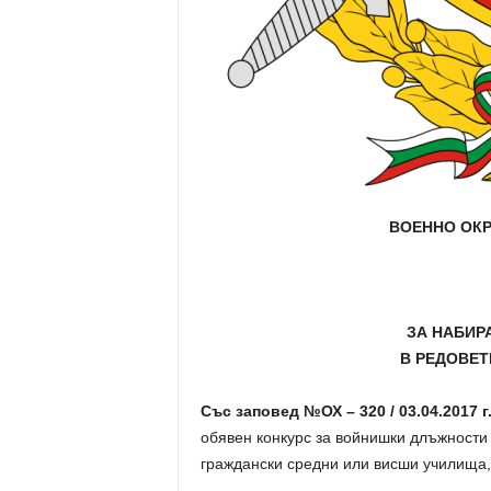
ВОЕННО ОК
ЗА НАБИР
В РЕДОВЕТ
Със заповед
№
ОХ –
3
2
0
/
03
.0
4
.2017 г
обявен конкурс за войнишки длъжности
граждански средни или висши училища, 