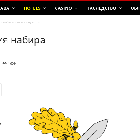
БАВА
HOTELS
CASINO
НАСЛЕДСТВО
ОБЯ
ия набира военнослужещи
ия набира
1609