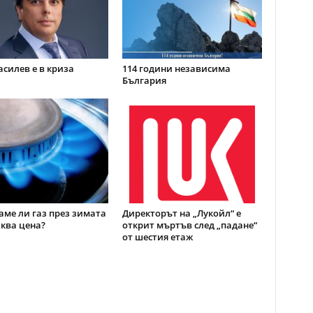
асилев е в криза
114 години независима
България
ме ли газ през зимата
Директорът на „Лукойл“ е
аква цена?
открит мъртъв след „падане“
от шестия етаж