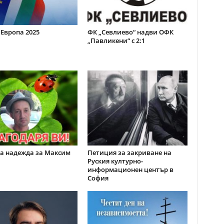
 Европа 2025
ФК „Севлиево“ надви ОФК
„Павликени“ с 2:1
а надежда за Максим
Петиция за закриване на
Руския културно-
информационен център в
София