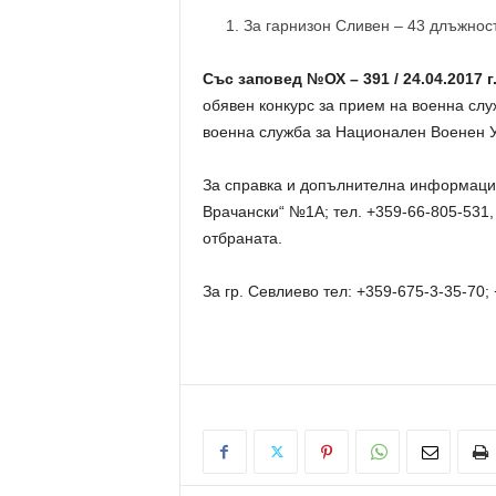
За гарнизон Сливен – 43 длъжнос
Със заповед
№
ОХ – 391 / 24.04.2017 г
обявен конкурс за прием на военна слу
военна служба за Национален Военен У
За справка и допълнителна информация
Врачански“ №1А; тел. +359-66-805-531,
отбраната.
За гр. Севлиево тел: +359-675-3-35-70;