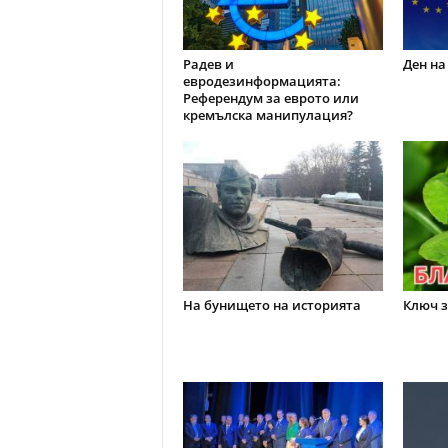
Радев и
Ден на
евродезинформацията:
Референдум за еврото или
кремълска манипулация?
На бунището на историята
Ключ з