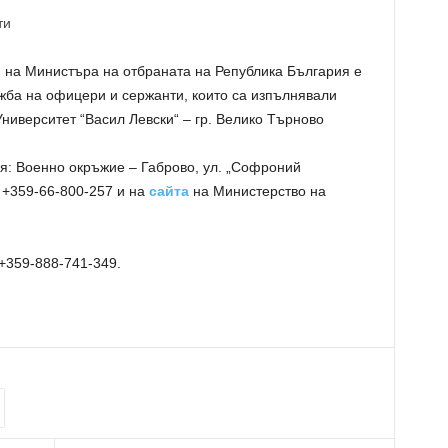
ти
.
на Министъра на отбраната на Република България е
жба на офицери и сержанти, които са изпълнявали
ниверситет “Васил Левски“ – гр. Велико Търново
: Военно окръжие – Габрово, ул. „Софроний
 +359-66-800-257 и на
сайта
на Министерство на
 +359-888-741-349.