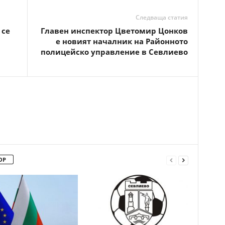
Следваща статия
 се
Главен инспектор Цветомир Цонков
е новият началник на Районното
полицейско управление в Севлиево
ОР