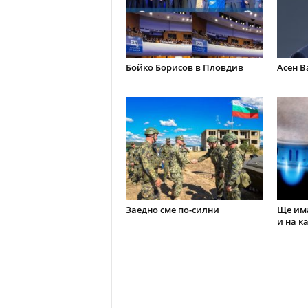
Бойко Борисов в Пловдив
Асен В
Заедно сме по-силни
Ще има
и на к