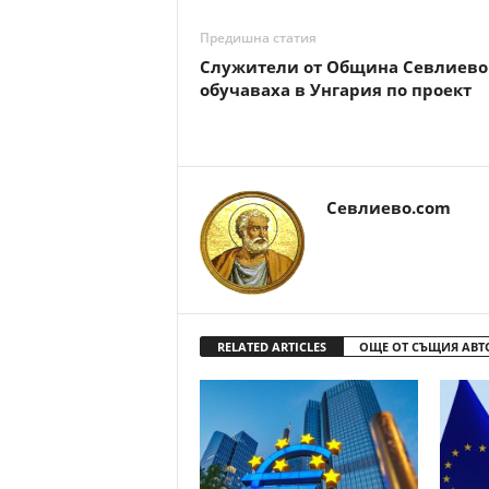
Предишна статия
Служители от Община Севлиево
обучаваха в Унгария по проект
Севлиево.com
RELATED ARTICLES
ОЩЕ ОТ СЪЩИЯ АВТ