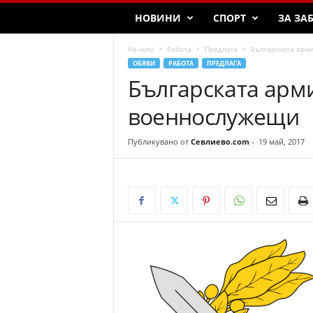
НОВИНИ
СПОРТ
ЗА ЗА
Начало
Работа
Предлага
Българската арм
ОБЯВИ
РАБОТА
ПРЕДЛАГА
Българската арм
военнослужещи
Публикувано от
Севлиево.com
-
19 май, 2017