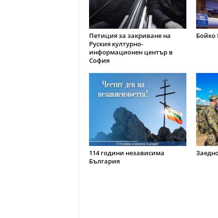
Петиция за закриване на
Бойко 
Руския културно-
информационен център в
София
114 години независима
Заедно
България