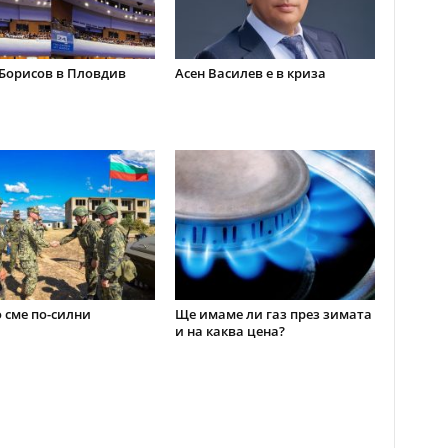
Борисов в Пловдив
Асен Василев е в криза
 сме по-силни
Ще имаме ли газ през зимата
и на каква цена?