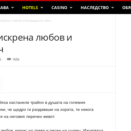
БАВА
HOTELS
CASINO
НАСЛЕДСТВО
ОБЯ
искрена любов и безпределна обич
искрена любов и
ч
6
1656
бяха настанили трайно в душата на големия
ки, че щедро ги раздаваше на хората, те никога
я на неговия лиричен живот.
 любов, мирис на трева и песен на щурец. Изсипваха