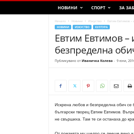
НОВИНИ
СПОРТ
ЗА ЗА
Начало
Новини
Изкуство
Евтим Евтимов – 
НОВИНИ
ИЗКУСТВО
КУЛТУРА
Евтим Евтимов – 
безпределна оби
Публикувано от
Иваничка Колева
-
9 юни, 201
Искрена любов и безпределна обич се 
български творец Евтим Евтимов. Въпре
не свършиха. Там те си останаха до кра
От поезията му щедро се лееше вино и