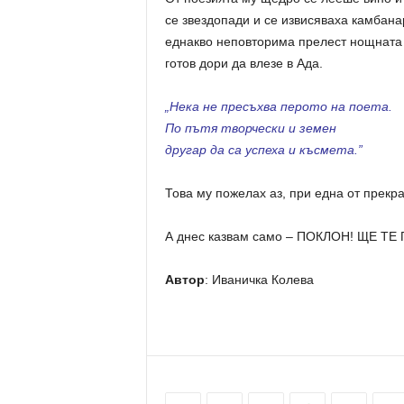
се звездопади и се извисяваха камбан
еднакво неповторима прелест нощната л
готов дори да влезе в Ада.
„Нека не пресъхва перото на поета.
По пътя творчески и земен
другар да са успеха и късмета.”
Това му пожелах аз, при една от прекра
А днес казвам само – ПОКЛОН! ЩЕ Т
Автор
: Иваничка Колева