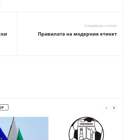
Следваща статия
ски
Правилата на модерния етикет
ОР