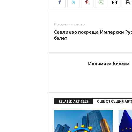
Предишна статия
Севлиево посреща Имперски Ру
балет
Иваничка Колева
RELATED ARTICLES
ОЩЕ ОТ СЪЩИЯ АВТ