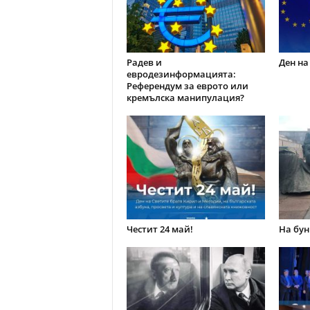
Радев и
Ден на
евродезинформацията:
Референдум за еврото или
кремълска манипулация?
Честит 24 май!
На бун