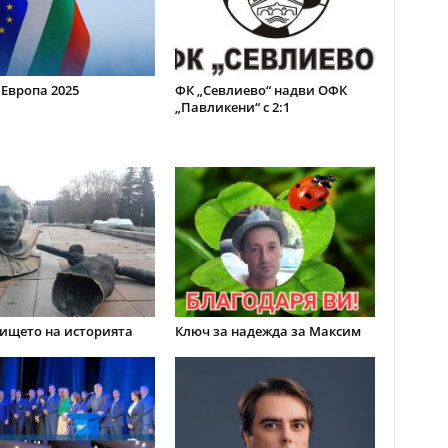
 Европа 2025
ФК „Севлиево“ надви ОФК
„Павликени“ с 2:1
ището на историята
Ключ за надежда за Максим