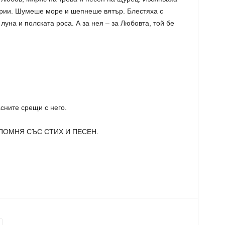
арии. Шумеше море и шепнеше вятър. Блестяха с
уна и полската роса. А за нея – за Любовта, той бе
сните срещи с него.
Е ПОМНЯ СЪС СТИХ И ПЕСЕН.