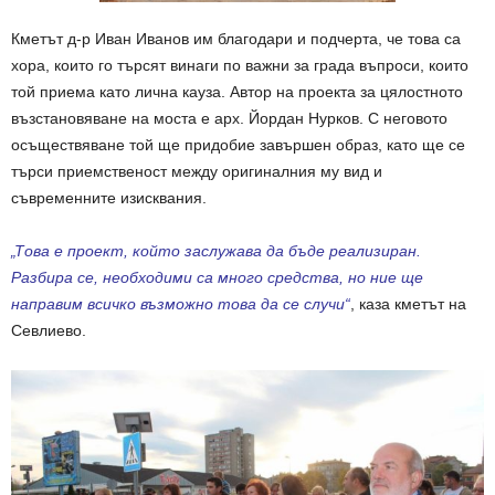
Кметът д-р Иван Иванов им благодари и подчерта, че това са
хора, които го търсят винаги по важни за града въпроси, които
той приема като лична кауза. Автор на проекта за цялостното
възстановяване на моста е арх. Йордан Нурков. С неговото
осъществяване той ще придобие завършен образ, като ще се
търси приемственост между оригиналния му вид и
съвременните изисквания.
„Това е проект, който заслужава да бъде реализиран.
Разбира се, необходими са много средства, но ние ще
направим всичко възможно това да се случи“
, каза кметът на
Севлиево.