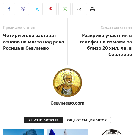
Предишна статия
Следваща статия
Четири лъва застават
Разкриха участник в
отново на моста над река
телефонна измама за
Росица в Севлиево
близо 20 хил. лв. в
Севлиево
Севлиево.com
RELATED ARTICLES
ОЩЕ ОТ СЪЩИЯ АВТОР