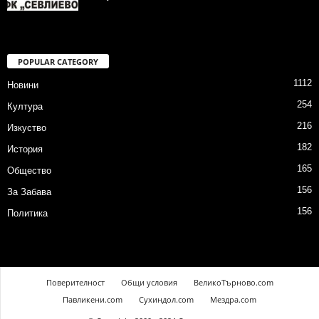
POPULAR CATEGORY
1112
Новини
254
Култура
216
Изкуство
182
История
165
Общество
156
За Забава
156
Политика
Поверителност
Общи условия
ВеликоТърново.com
Павликени.com
Сухиндол.com
Мездра.com