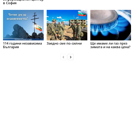
в София
114 години независима
Заедно сме по-силни
Ще имаме ли газ през
България
зимата и на каква цена?