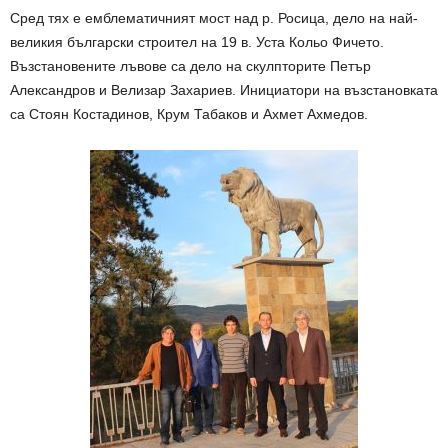
Сред тях е емблематичният мост над р. Росица, дело на най-
великия български строител на 19 в. Уста Кольо Фичето.
Възстановените лъвове са дело на скулпторите Петър
Александров и Велизар Захариев. Инициатори на възстановката
са Стоян Костадинов, Крум Табаков и Ахмет Ахмедов.