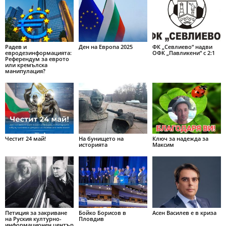
Радев и
Ден на Европа 2025
ФК „Севлиево“ надви
евродезинформацията:
ОФК „Павликени“ с 2:1
Референдум за еврото
или кремълска
манипулация?
Честит 24 май!
На бунището на
Ключ за надежда за
историята
Максим
Петиция за закриване
Бойко Борисов в
Асен Василев е в криза
на Руския културно-
Пловдив
информационен център