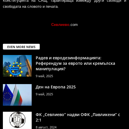
Конституцията на САЩ, гарантираща измежду други свободи и
свободата на словото и печата.
Севлиево
.com
EVEN MORE NEWS
Радев и евродезинформацията:
Референдум за еврото или кремълска
манипулация?
9 май, 2025
Ден на Европа 2025
9 май, 2025
ФК „Севлиево“ надви ОФК „Павликени“ с
2:1
8 август, 2024