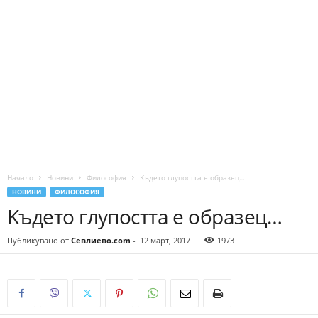
Начало
Новини
Философия
Kъдето глупостта е образец…
НОВИНИ
ФИЛОСОФИЯ
Kъдето глупостта е образец…
Публикувано от
Севлиево.com
-
12 март, 2017
1973