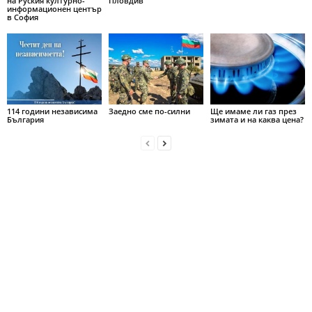
на Руския културно-
Пловдив
информационен център
в София
114 години независима
Заедно сме по-силни
Ще имаме ли газ през
България
зимата и на каква цена?