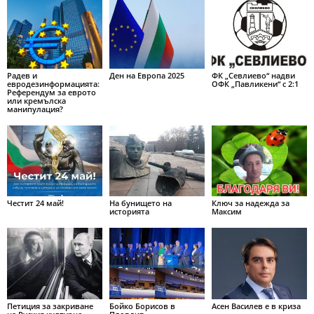
Радев и
Ден на Европа 2025
ФК „Севлиево“ надви
евродезинформацията:
ОФК „Павликени“ с 2:1
Референдум за еврото
или кремълска
манипулация?
Честит 24 май!
На бунището на
Ключ за надежда за
историята
Максим
Петиция за закриване
Бойко Борисов в
Асен Василев е в криза