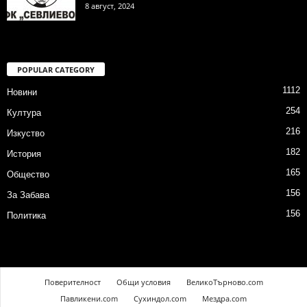
8 август, 2024
POPULAR CATEGORY
1112
Новини
254
Култура
216
Изкуство
182
История
165
Общество
156
За Забава
156
Политика
Поверителност
Общи условия
ВеликоТърново.com
Павликени.com
Сухиндол.com
Мездра.com