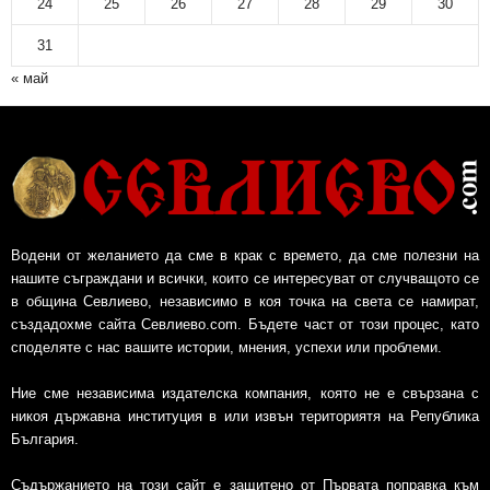
24
25
26
27
28
29
30
31
« май
Водени от желанието да сме в крак с времето, да сме полезни на
нашите съграждани и всички, които се интересуват от случващото се
в община Севлиево, независимо в коя точка на света се намират,
създадохме сайта Севлиево.com. Бъдете част от този процес, като
споделяте с нас вашите истории, мнения, успехи или проблеми.
Ние сме независима издателска компания, която не е свързана с
никоя държавна институция в или извън териториятя на Република
България.
Съдържанието на този сайт е защитено от Първата поправка към