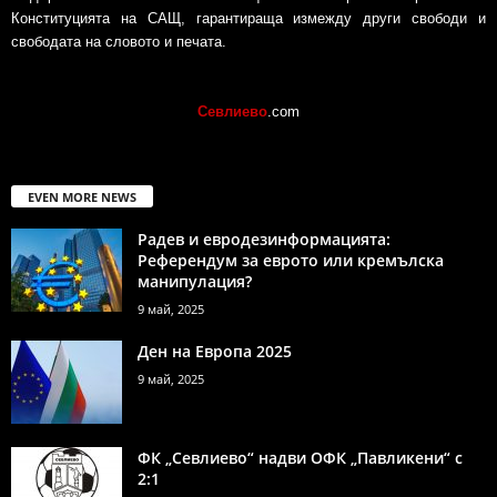
Конституцията на САЩ, гарантираща измежду други свободи и
свободата на словото и печата.
Севлиево
.com
EVEN MORE NEWS
Радев и евродезинформацията:
Референдум за еврото или кремълска
манипулация?
9 май, 2025
Ден на Европа 2025
9 май, 2025
ФК „Севлиево“ надви ОФК „Павликени“ с
2:1